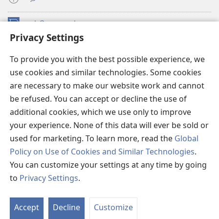
நன்கொடைகள்
(opens
Privacy Settings
new
window)
உவாட்ச்டவர் ஆன்லைன் லைப்ரரி™
(opens
To provide you with the best possible experience, we
new
use cookies and similar technologies. Some cookies
®
JW Hub
window)
(opens
are necessary to make our website work and cannot
new
be refused. You can accept or decline the use of
JW லைப்ரரி
window)
additional cookies, which we use only to improve
உவாட்ச்டவர் லைப்ரரி
your experience. None of this data will ever be sold or
used for marketing. To learn more, read the
Global
Policy on Use of Cookies and Similar Technologies
.
You can customize your settings at any time by going
Copyright
© 2026 Watch Tower Bible and Tract Society of Pennsylvania.
to
Privacy Settings
.
விதிமுறைகள்
|
தனியுரிமை
|
ப்ரைவசி செட்டிங்
Accept
Decline
Customize