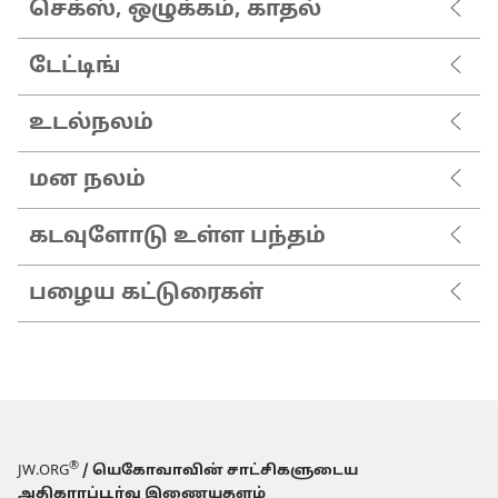
செக்ஸ், ஒழுக்கம், காதல்
டேட்டிங்
உடல்நலம்
மன நலம்
கடவுளோடு உள்ள பந்தம்
பழைய கட்டுரைகள்
®
JW.ORG
/ யெகோவாவின் சாட்சிகளுடைய
அதிகாரப்பூர்வ இணையதளம்