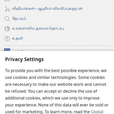
வீடியோக்கள்—ஆடியோ விவரிப்புகளுடன்
தேடவும்
உலகளாவிய தகவல் தொடர்பு
உதவி
நன்கொடைகள்
(opens
Privacy Settings
new
window)
உவாட்ச்டவர் ஆன்லைன் லைப்ரரி™
(opens
To provide you with the best possible experience, we
new
use cookies and similar technologies. Some cookies
®
JW Hub
window)
(opens
are necessary to make our website work and cannot
new
be refused. You can accept or decline the use of
JW லைப்ரரி
window)
additional cookies, which we use only to improve
உவாட்ச்டவர் லைப்ரரி
your experience. None of this data will ever be sold or
used for marketing. To learn more, read the
Global