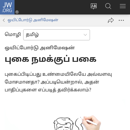
JW.ORG
உள்நுழைக
மொழியை
JW.ORG-
மெ
(opens
மாற்றவும்
ல்
காட
new
ஒயிட்போர்டு அனிமேஷன்
தேடவும்
window)
மொழி
ஒயிட்போர்டு அனிமேஷன்
புகை நமக்குப் பகை
புகைப்பிடிப்பது உண்மையிலேயே அவ்வளவு
மோசமானதா? அப்படியென்றால், அதன்
பாதிப்புகளை எப்படித் தவிர்க்கலாம்?