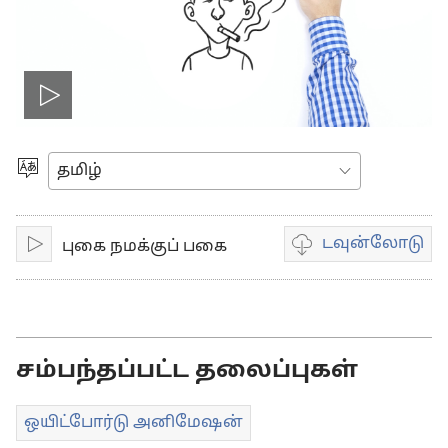
Play
video
மொழியை
தெரிவுசெய்யவும்
டவுன்லோடு
புகை நமக்குப் பகை
இயக்கவும்
வீடியோ
பதிவுகள்
டவுன்லோடு
தெரிவுகள்
சம்பந்தப்பட்ட தலைப்புகள்
ஒயிட்போர்டு அனிமேஷன்