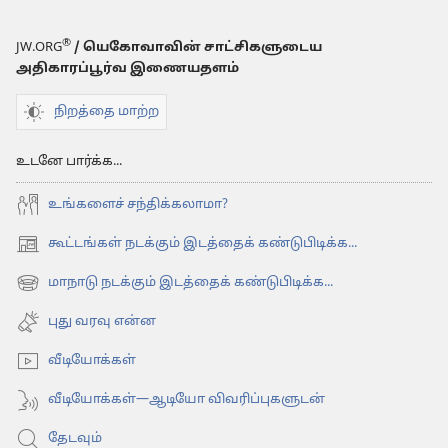
®
JW.ORG
/ யெகோவாவின் சாட்சிகளுடைய
அதிகாரப்பூர்வ இணையதளம்
நிறத்தை மாற்ற
உடனே பார்க்க...
உங்களைச் சந்திக்கலாமா?
கூட்டங்கள் நடக்கும் இடத்தைக் கண்டுபிடிக்க...
(opens
new
மாநாடு நடக்கும் இடத்தைக் கண்டுபிடிக்க...
(opens
window)
new
புது வரவு என்ன
window)
வீடியோக்கள்
வீடியோக்கள்—ஆடியோ விவரிப்புகளுடன்
தேடவும்