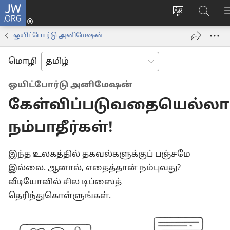
JW.ORG
உள்நுழைக
மொழியை
JW.OR
(opens
மாற்றவும்
ல்
new
ஒயிட்போர்டு அனிமேஷன்
தேடவு
window)
மொழி
ஒயிட்போர்டு அனிமேஷன்
கேள்விப்படுவதையெல்லா
நம்பாதீர்கள்!
இந்த உலகத்தில் தகவல்களுக்குப் பஞ்சமே
இல்லை. ஆனால், எதைத்தான் நம்புவது?
வீடியோவில் சில டிப்ஸைத்
தெரிந்துகொள்ளுங்கள்.