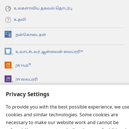
உலகளாவிய தகவல் தொடர்பு
உதவி
நன்கொடைகள்
(opens
new
window)
உவாட்ச்டவர் ஆன்லைன் லைப்ரரி™
(opens
new
®
JW Hub
window)
(opens
new
JW லைப்ரரி
window)
உவாட்ச்டவர் லைப்ரரி
Privacy Settings
To provide you with the best possible experience, we us
cookies and similar technologies. Some cookies are
necessary to make our website work and cannot be
Copyright
© 2026 Watch Tower Bible and Tract Society of Pennsylvania.