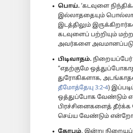
பொய்.
‘கடவுளை நிந்திக்
இல்லாததையும் பொல்லாத
இடத்திலும் இருக்கிறார்கள
கடவுளைப் பற்றியும் மற்
அவர்களை அவமானப்படுத்
பிடிவாதம்.
நிறையப்பேர
“எதற்குமே ஒத்துப்போகாத
துரோகிகளாக, அடங்காதவர
தீமோத்தேயு 3:2-4
) இப்பட
ஒத்துப்போக வேண்டும் என
பிரச்சினைகளைத் தீர்க
செய்ய வேண்டும் என்றோ 
கோபம்
. இன்று நிறையப