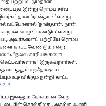
இதை பற்றி மட்டும்தான்
நினைப்பது இன்று ரொம்ப சர்வ
ர்கள்தான் ‘நான்தான்’ என்று
ல்லப்போனால் ‘நான்தான், நான்
வாக நான் வாழ வேண்டும்’ என்று
படி அவர்களைப் பற்றியே ரொம்ப
களை காட்ட வேண்டும் என்ற
்லை. ”நல்ல காரியங்களை
கெட்டவர்களாக” இருக்கிறார்கள்.
பதை வைத்தும் சந்தோஷப்பட
்யும் உதவிக்கும் நன்றி காட்ட
:2, 3
.
களிடம் இன்னும் மோசமான வேறு
்று பைபிள் சொல்கிறது. அதற்கு ஆணி