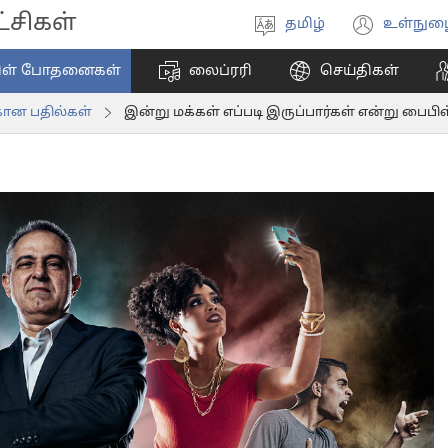
சிகள்
தமிழ்
உள்நுழ
மொழியை
(ope
தேர்ந்தெடுங்கள்
new
ிள் போதனைகள்
லைப்ரரி
செய்திகள்
wind
கான பதில்கள்
இன்று மக்கள் எப்படி இருப்பார்கள் என்று பை