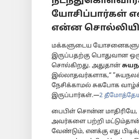
நடந்துகொள்வார்க
யோசிப்பார்கள் எ
என்ன சொல்லியிர
மக்களுடைய யோசனைகளும் 
இருப்பதற்கு பொதுவான ஒரு
சொல்கிறது. அதுதான்
சுயந
இல்லாதவர்களாக,“ ”சுயநலக
நேசிக்காமல் சுகபோக வாழ்
இருப்பார்கள்.—
2 தீமோத்தேயு
பைபிள் சொன்ன மாதிரியே, 
அவர்களை பற்றி மட்டும்தான்
வேண்டும், எனக்கு எது பிடிக