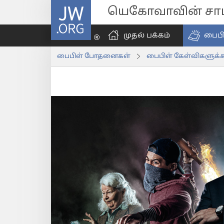
JW.ORG
யெகோவாவின் சாட்
முதல் பக்கம்
பைப
பைபிள் போதனைகள்
பைபிள் கேள்விகளுக்