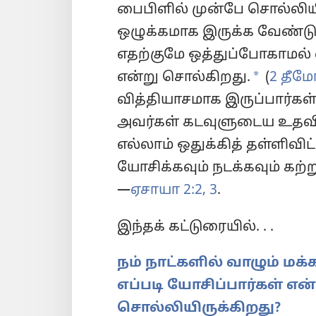
பைபிளில் முன்பே சொல்லியி
ஒழுக்கமாக இருக்க வேண்டும
எதற்குமே ஒத்துப்போகாம
a
என்று சொல்கிறது.
(
2 தீமோ
வித்தியாசமாக இருப்பார்கள்
அவர்கள் கடவுளுடைய உதவ
எல்லாம் ஒதுக்கித் தள்ளிவிட்
யோசிக்கவும் நடக்கவும் கற
—
ஏசாயா 2:2, 3
.
இந்தக் கட்டுரையில். . .
நம் நாட்களில் வாழும் மக்
எப்படி யோசிப்பார்கள் எ
சொல்லியிருக்கிறது?