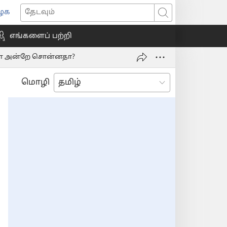
ைக
ns
தேடவும்
எங்களைப் பற்றி
ow)
பிள் அன்றே சொன்னதா?
மொழி