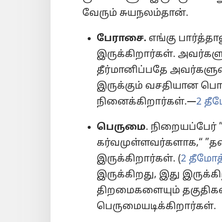
வேரும் சுயநலம்தான்.
பேராசை.
எங்கு பார்த்த
இருக்கிறார்கள். அவர்
தீர்மானிப்பதே அவர்கள
இருக்கும் வசதியான பொர
நினைக்கிறார்கள்.—
2 தீ
பெருமை
. நிறையப்பேர
கர்வமுள்ளவர்களாக,“ ”த
இருக்கிறார்கள். (
2 தீமோத்
இருக்கிறது, இது இருக்
திறமைகளையும் தகுதிகள
பெருமையடிக்கிறார்கள்.