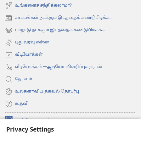
உங்களைச் சந்திக்கலாமா?
கூட்டங்கள் நடக்கும் இடத்தைக் கண்டுபிடிக்க...
(opens
new
மாநாடு நடக்கும் இடத்தைக் கண்டுபிடிக்க...
(opens
window)
new
புது வரவு என்ன
window)
வீடியோக்கள்
வீடியோக்கள்—ஆடியோ விவரிப்புகளுடன்
தேடவும்
உலகளாவிய தகவல் தொடர்பு
உதவி
நன்கொடைகள்
(opens
Privacy Settings
new
window)
உவாட்ச்டவர் ஆன்லைன் லைப்ரரி™