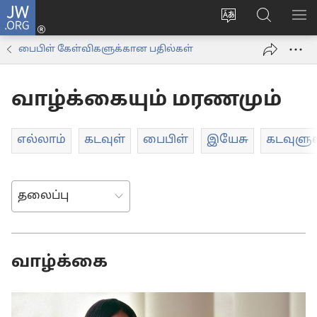
JW.ORG
உள்நுழைக
மொழியை
JW.ORG-
மெ
(opens
மாற்றவும்
ல்
காட
new
பைபிள் கேள்விகளுக்கான பதில்கள்
தேடவும்
window)
வாழ்க்கையும் மரணமும்
எல்லாம்
கடவுள்
பைபிள்
இயேசு
கடவுளு
வாழ்க்கை