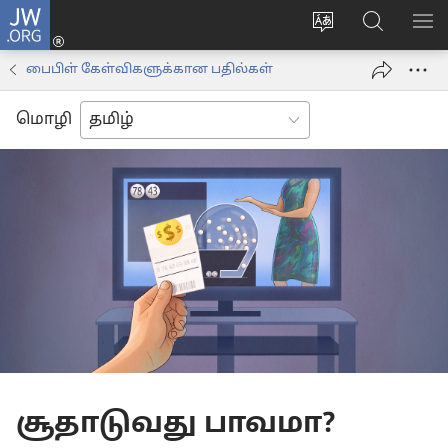
JW.ORG
உள்நுழைக
மொழியை
JW.ORG-
மெ
(opens
மாற்றவும்
ல்
காட
new
பைபிள் கேள்விகளுக்கான பதில்கள்
தேடவும்
window)
மொழி
சூதாடுவது பாவமா?