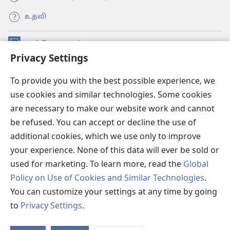
உதவி
நன்கொடைகள்
(opens
Privacy Settings
new
window)
உவாட்ச்டவர் ஆன்லைன் லைப்ரரி™
(opens
To provide you with the best possible experience, we
new
use cookies and similar technologies. Some cookies
®
JW Hub
window)
(opens
are necessary to make our website work and cannot
new
be refused. You can accept or decline the use of
JW லைப்ரரி
window)
additional cookies, which we use only to improve
உவாட்ச்டவர் லைப்ரரி
your experience. None of this data will ever be sold or
used for marketing. To learn more, read the
Global
Policy on Use of Cookies and Similar Technologies
.
You can customize your settings at any time by going
Copyright
© 2026 Watch Tower Bible and Tract Society of Pennsylvania.
to
Privacy Settings
.
விதிமுறைகள்
|
தனியுரிமை
|
ப்ரைவசி செட்டிங்