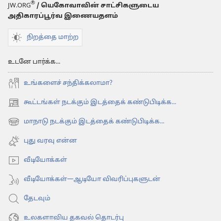
®
JW.ORG
/ யெகோவாவின் சாட்சிகளுடைய
அதிகாரப்பூர்வ இணையதளம்
நிறத்தை மாற்ற
உடனே பார்க்க...
உங்களைச் சந்திக்கலாமா?
கூட்டங்கள் நடக்கும் இடத்தைக் கண்டுபிடிக்க...
(opens
new
மாநாடு நடக்கும் இடத்தைக் கண்டுபிடிக்க...
(opens
window)
new
புது வரவு என்ன
window)
வீடியோக்கள்
வீடியோக்கள்—ஆடியோ விவரிப்புகளுடன்
தேடவும்
உலகளாவிய தகவல் தொடர்பு