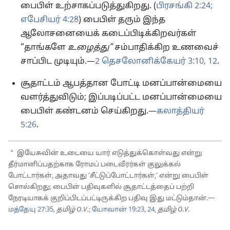
பைபிள் உற்சாகப்படுத்துகிறது. (
பிரசங்கி 2:24;
எபேசியர் 4:28
) பைபிள் தரும் இந்த
ஆலோசனையைக் கடைப்பிடிக்கிறவர்கள்
“தாங்களே
உழைத்து”
சம்பாதிக்கிற உணவைச்
சாப்பிட முடியும்.—
2 தெசலோனிக்கேயர் 3:10,
12
.
சூதாட்டம் ஆபத்தான போட்டி மனப்பான்மையை
வளர்த்துவிடும்; இப்படிப்பட்ட மனப்பான்மையை
பைபிள் கண்டனம் செய்கிறது.—
கலாத்தியர்
5:26
.
a
இயேசுவின் உடையை யார் எடுத்துக்கொள்வது என்று
தீர்மானிப்பதற்காக ரோமப் படைவீரர்கள் குலுக்கல்
போட்டார்கள், அதாவது ‘சீட்டுப்போட்டார்கள்,’ என்று பைபிள்
சொல்கிறது; பைபிள் பதிவுகளில் சூதாட்டத்தைப் பற்றி
நேரடியாகக் குறிப்பிடப்பட்டிருக்கிற பதிவு இது மட்டும்தான்.—
மத்தேயு 27:35
,
தமிழ் O.V.
;
யோவான் 19:23, 24
,
தமிழ் O.V.