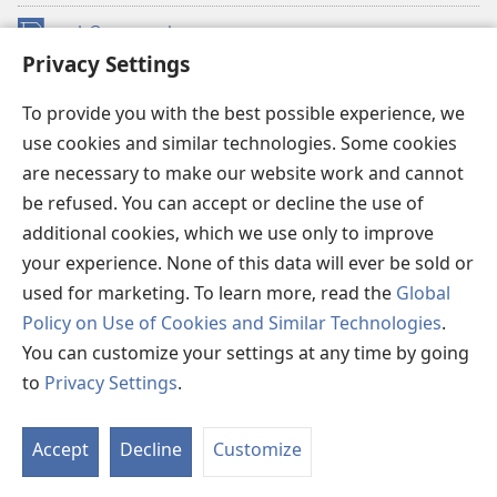
நன்கொடைகள்
(opens
Privacy Settings
new
window)
உவாட்ச்டவர் ஆன்லைன் லைப்ரரி™
(opens
To provide you with the best possible experience, we
new
use cookies and similar technologies. Some cookies
®
JW Hub
window)
(opens
are necessary to make our website work and cannot
new
be refused. You can accept or decline the use of
JW லைப்ரரி
window)
additional cookies, which we use only to improve
உவாட்ச்டவர் லைப்ரரி
your experience. None of this data will ever be sold or
used for marketing. To learn more, read the
Global
Policy on Use of Cookies and Similar Technologies
.
You can customize your settings at any time by going
Copyright
© 2026 Watch Tower Bible and Tract Society of Pennsylvania.
to
Privacy Settings
.
விதிமுறைகள்
|
தனியுரிமை
|
ப்ரைவசி செட்டிங்
Accept
Decline
Customize