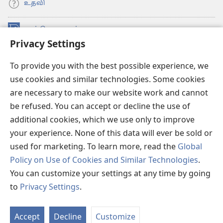
உதவி
நன்கொடைகள்
(opens
Privacy Settings
new
window)
உவாட்ச்டவர் ஆன்லைன் லைப்ரரி™
(opens
To provide you with the best possible experience, we
new
use cookies and similar technologies. Some cookies
®
JW Hub
window)
(opens
are necessary to make our website work and cannot
new
be refused. You can accept or decline the use of
JW லைப்ரரி
window)
additional cookies, which we use only to improve
உவாட்ச்டவர் லைப்ரரி
your experience. None of this data will ever be sold or
used for marketing. To learn more, read the
Global
Policy on Use of Cookies and Similar Technologies
.
You can customize your settings at any time by going
Copyright
© 2026 Watch Tower Bible and Tract Society of Pennsylvania.
to
Privacy Settings
.
விதிமுறைகள்
|
தனியுரிமை
|
ப்ரைவசி செட்டிங்
Accept
Decline
Customize