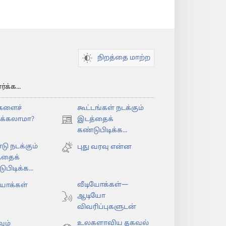
நிறத்தை மாற்ற
க்க...
களைச்
கூட்டங்கள் நடக்கும்
ிக்கலாமா?
இடத்தைக்
(opens
கண்டுபிடிக்க...
new
டு நடக்கும்
window)
புது வரவு என்ன
்தைக்
பிடிக்க...
வீடியோக்கள்—
யோக்கள்
ஆடியோ
விவரிப்புகளுடன்
உலகளாவிய தகவல்
ும்