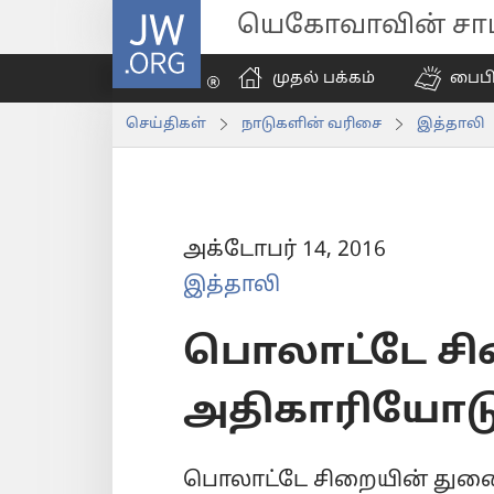
JW.ORG
யெகோவாவின் சாட்
முதல் பக்கம்
பைப
செய்திகள்
நாடுகளின் வரிசை
இத்தாலி
அக்டோபர் 14, 2016
இத்தாலி
பொலாட்டே ச
அதிகாரியோடு 
பொலாட்டே சிறையின் துணை