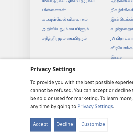
டீனேஜர்கள், இளைஞர்கள்
புத்தகங்கள
பிள்ளைகள்
நிகழ்ச்சிகள
கடவுள்மேல் விசுவாசம்
இன்டெக்ஸ
அறிவியலும் பைபிளும்
வழிமுறைக
சரித்திரமும் பைபிளும்
JW பிராட்கா
வீடியோக்க
இசை
ஆடியோ நா
Privacy Settings
உயிரோட்ட
To provide you with the best possible experi
வாசிப்பு
cannot be refused. You can accept or decline 
be sold or used for marketing. To learn more
any time by going to
Privacy Settings
.
Copyright
© 2026 Watch Tow
Accept
Decline
Customize