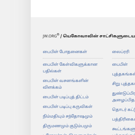
®
JW.ORG
/ யெகோவாவின் சாட்சிகளுடைய
பைபிள் போதனைகள்
லைப்ரரி
பைபிள் கேள்விகளுக்கான
பைபிள்
பதில்கள்
புத்தகங்கள
பைபிள் வசனங்களின்
சிறு புத்த
விளக்கம்
துண்டுப்பி
பைபிள் படிப்புத் திட்டம்
அழைப்பிதழ
பைபிள் படிப்பு கருவிகள்
தொடர் கட்
நிம்மதியும் சந்தோஷமும்
பத்திரிகை
திருமணமும் குடும்பமும்
கூட்டங்களு