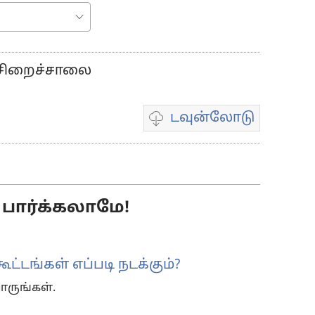
 சிறைச்சாலை
டவுன்லோடு
வீடியோ
பதிவுகள்
டவுன்லோடு
தெரிவுகள்
பார்க்கலாமே!
ூட்டங்கள் எப்படி நடக்கும்?
ாருங்கள்.