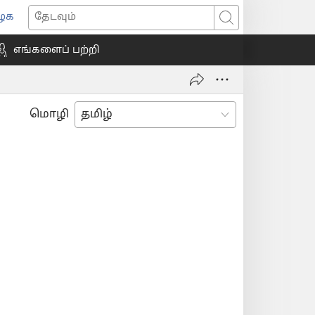
ைக
ns
தேடவும்
எங்களைப் பற்றி
ow)
மொழி