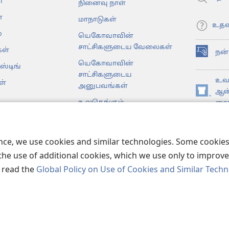
்
நினைவு நாள்
்
மாநாடுகள்
உதவ
்
யெகோவாவின்
சாட்சிகளுடைய வேலைகள்
ள்
நன
(opens
யெகோவாவின்
ஸ்டிங்
new
சாட்சிகளுடைய
window)
உவா
ள்
அனுபவங்கள்
ஆன
(opens
உலகெங்கும்
லைப
new
டகங்கள்
window)
JW 
முள்ள பைபிள்
ence, we use cookies and similar technologies. Some cooki
the use of additional cookies, which we use only to improve 
, read the
Global Policy on Use of Cookies and Similar Tech
er Bible and Tract Society of Pennsylvania.
விதிமுறைகள்
|
தனியுர