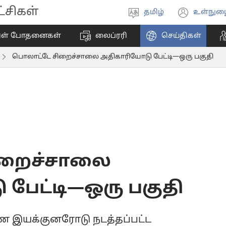
சிகள்
தமிழ்
உள்நுழ
மொழியை
(ope
தேர்ந்தெடுங்கள்
new
ிள் போதனைகள்
லைப்ரரி
செய்திகள்
wind
பொலாட்டே சிறைச்சாலை அதிகாரியோடு பேட்டி—ஒரு பகுதி
ிறைச்சாலை
பேட்டி—ஒரு பகுதி
 இயக்குனரோடு நடத்தப்பட்ட