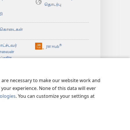
தொடர்பு
ி
்கொடைகள்
ட்ச்டவர்
®
JW Hub
(opens
்லைன்
new
்ரரி™
window)
உவாட்ச்டவர்
லைப்ரரி
லைப்ரரி
es are necessary to make our website work and
your experience. None of this data will ever
nologies
. You can customize your settings at
ிமை
|
ப்ரைவசி செட்டிங்