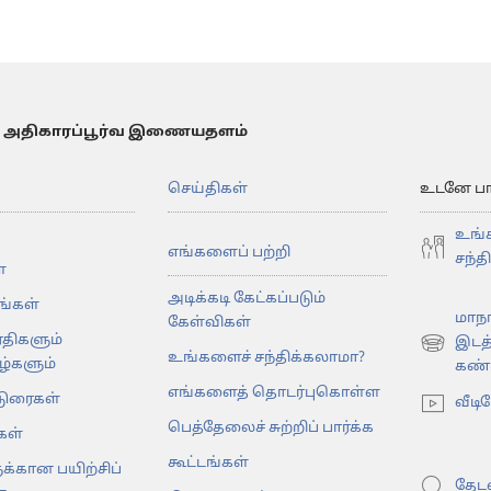
 அதிகாரப்பூர்வ இணையதளம்
செய்திகள்
உடனே பார்
உங்
எங்களைப் பற்றி
சந்த
்
அடிக்கடி கேட்கப்படும்
கங்கள்
மாநா
கேள்விகள்
ரதிகளும்
இடத
(opens
உங்களைச் சந்திக்கலாமா?
்களும்
கண்டு
new
எங்களைத் தொடர்புகொள்ள
டுரைகள்
window)
வீடி
பெத்தேலைச் சுற்றிப் பார்க்க
கள்
கூட்டங்கள்
க்கான பயிற்சிப்
தேடவ