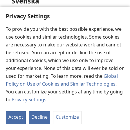
Svenska
Just nu går det tyvärr inte att visa den önskade
Privacy Settings
sidan.
To provide you with the best possible experience, we
use cookies and similar technologies. Some cookies
are necessary to make our website work and cannot
Tahiti
be refused. You can accept or decline the use of
additional cookies, which we use only to improve
Eiaha e inoino mai, eita matou e nehenehe e faaite
your experience. None of this data will ever be sold or
atu i te api ta oe e hinaaro.
used for marketing. To learn more, read the
Global
Policy on Use of Cookies and Similar Technologies
.
You can customize your settings at any time by going
Tok Pisin
to
Privacy Settings
.
Sori, nau long dispela taim mipela i no inap soim
Accept
Decline
Customize
dispela pes yu laik lukim.