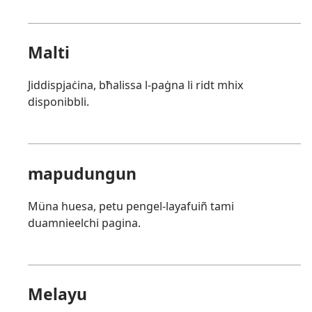
Malti
Jiddispjaċina, bħalissa l-paġna li ridt mhix
disponibbli.
mapudungun
Müna huesa, petu pengel-layafuiñ tami
duamnieelchi pagina.
Melayu