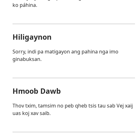
ko páhina.
Hiligaynon
Sorry, indi pa matigayon ang pahina nga imo
ginabuksan.
Hmoob Dawb
Thov txim, tamsim no peb qheb tsis tau sab Vej xaij
uas koj xav saib.