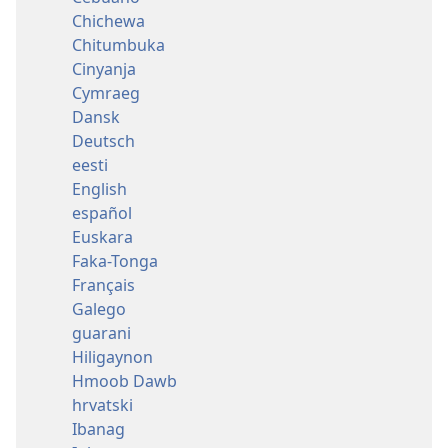
Chichewa
Chitumbuka
Cinyanja
Cymraeg
Dansk
Deutsch
eesti
English
español
Euskara
Faka-Tonga
Français
Galego
guarani
Hiligaynon
Hmoob Dawb
hrvatski
Ibanag