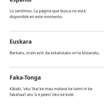
Lo sentimos. La página que busca no está
disponible en este momento.
Euskara
Barkatu, orain ezin da eskatutako orria bistaratu.
Faka-Tonga
Kātaki, ʻoku ʻikai ke mau malava he taimí ni ke
fakahaaʻi atu ʻa e peesi ʻokú ke kolé.