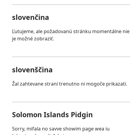
slovenčina
Ľutujeme, ale požadovanú stránku momentálne nie
je možné zobraziť.
slovenščina
Žal zahtevane strani trenutno ni mogoče prikazati.
Solomon Islands Pidgin
Sorry, mifala no savve showim page wea iu