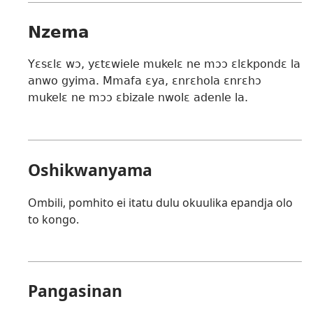
Nzema
Yɛsɛlɛ wɔ, yɛtɛwiele mukelɛ ne mɔɔ ɛlɛkpondɛ la
anwo gyima. Mmafa ɛya, ɛnrɛhola ɛnrɛhɔ
mukelɛ ne mɔɔ ɛbizale nwolɛ adenle la.
Oshikwanyama
Ombili, pomhito ei itatu dulu okuulika epandja olo
to kongo.
Pangasinan