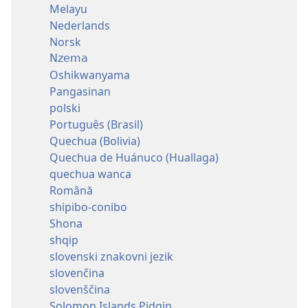
Melayu
Nederlands
Norsk
Nzema
Oshikwanyama
Pangasinan
polski
Português (Brasil)
Quechua (Bolivia)
Quechua de Huánuco (Huallaga)
quechua wanca
Română
shipibo-conibo
Shona
shqip
slovenski znakovni jezik
slovenčina
slovenščina
Solomon Islands Pidgin