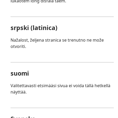
lukaotem long disfala taem.
srpski (latinica)
Nažalost, željena stranica se trenutno ne može
otvoriti.
suomi
Valitettavasti etsimääsi sivua ei voida tällä hetkellä
näyttää.