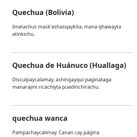
Quechua (Bolivia)
Imatachus maskʼashasqaykita, mana qhawayta
atinkichu.
Quechua de Huánuco (Huallaga)
Disculpaycalamay, ashingayqui paginataga
manarajmi ricächiyta puedinchirächu.
quechua wanca
Pampachaycälimay. Canan cay página