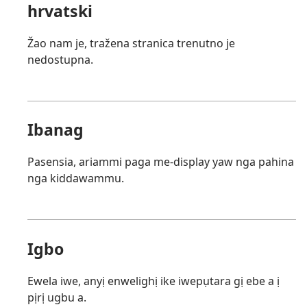
hrvatski
Žao nam je, tražena stranica trenutno je
nedostupna.
Ibanag
Pasensia, ariammi paga me-display yaw nga pahina
nga kiddawammu.
Igbo
Ewela iwe, anyị enwelighị ike iwepụtara gị ebe a ị
pịrị ugbu a.