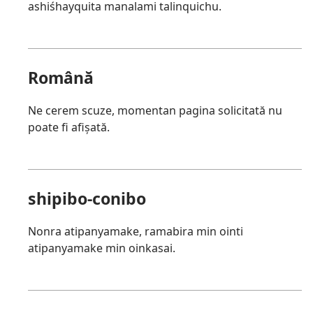
ashiśhayquita manalami talinquichu.
Română
Ne cerem scuze, momentan pagina solicitată nu
poate fi afișată.
shipibo-conibo
Nonra atipanyamake, ramabira min ointi
atipanyamake min oinkasai.