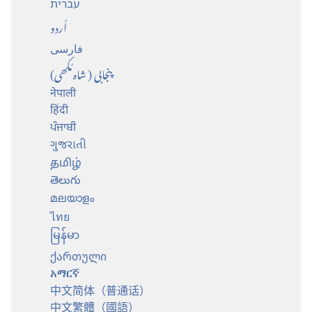
עברית
اُردو
فارسی
پنجابی (شاہ مُکھی)
नेपाली
हिंदी
ਪੰਜਾਬੀ
ગુજરાતી
தமிழ்
తెలుగు
മലയാളം
ไทย
မြန်မာ
ქართული
አማርኛ
中文简体（普通话）
中文繁體（國語）