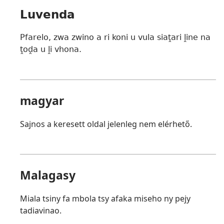
Luvenda
Pfarelo, zwa zwino a ri koni u vula siaṱari ḽine na
ṱoḓa u ḽi vhona.
magyar
Sajnos a keresett oldal jelenleg nem elérhető.
Malagasy
Miala tsiny fa mbola tsy afaka miseho ny pejy
tadiavinao.