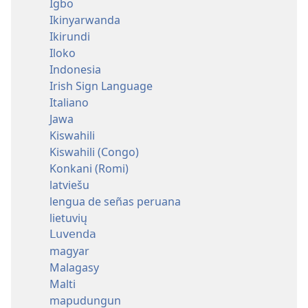
Igbo
Ikinyarwanda
Ikirundi
Iloko
Indonesia
Irish Sign Language
Italiano
Jawa
Kiswahili
Kiswahili (Congo)
Konkani (Romi)
latviešu
lengua de señas peruana
lietuvių
Luvenda
magyar
Malagasy
Malti
mapudungun