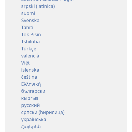
srpski (latinica)
suomi
Svenska
Tahiti
Tok Pisin
Tshiluba
Türkçe
valencià
Việt
íslenska
čeština
Ελληνική
български
кыргыз
русский
српски (ћирилица)
українська
Հայերեն