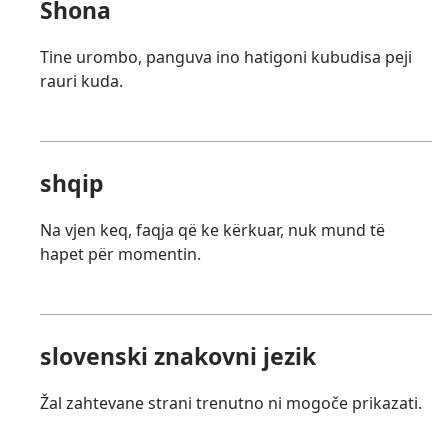
Shona
Tine urombo, panguva ino hatigoni kubudisa peji
rauri kuda.
shqip
Na vjen keq, faqja që ke kërkuar, nuk mund të
hapet për momentin.
slovenski znakovni jezik
Žal zahtevane strani trenutno ni mogoče prikazati.