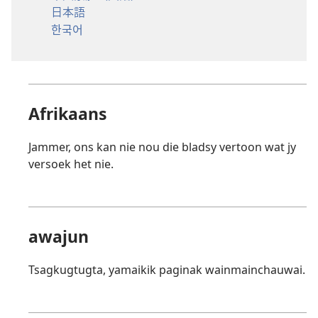
日本語
한국어
Afrikaans
Jammer, ons kan nie nou die bladsy vertoon wat jy
versoek het nie.
awajun
Tsagkugtugta, yamaikik paginak wainmainchauwai.