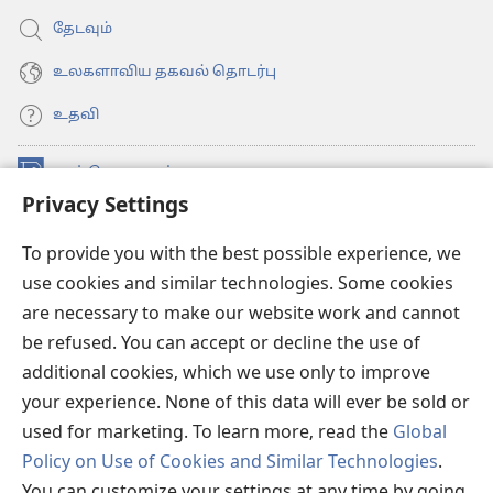
தேடவும்
உலகளாவிய தகவல் தொடர்பு
உதவி
நன்கொடைகள்
(opens
Privacy Settings
new
window)
உவாட்ச்டவர் ஆன்லைன் லைப்ரரி™
(opens
To provide you with the best possible experience, we
new
use cookies and similar technologies. Some cookies
®
JW Hub
window)
(opens
are necessary to make our website work and cannot
new
be refused. You can accept or decline the use of
JW லைப்ரரி
window)
additional cookies, which we use only to improve
உவாட்ச்டவர் லைப்ரரி
your experience. None of this data will ever be sold or
used for marketing. To learn more, read the
Global
Policy on Use of Cookies and Similar Technologies
.