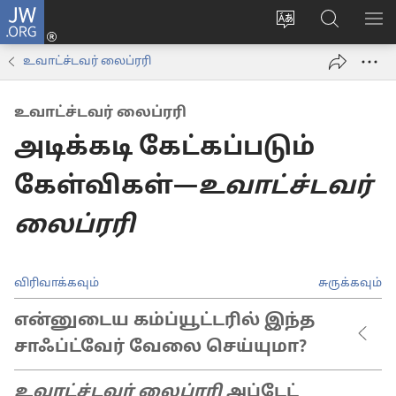
JW.ORG
உள்நுழைக
மொழியை
JW.ORG-
மெ
(opens
மாற்றவும்
ல்
காட
new
உவாட்ச்டவர் லைப்ரரி
தேடவும்
window)
உவாட்ச்டவர் லைப்ரரி
அடிக்கடி கேட்கப்படும்
கேள்விகள்—
உவாட்ச்டவர்
லைப்ரரி
விரிவாக்கவும்
சுருக்கவும்
என்னுடைய கம்ப்யூட்டரில் இந்த
சாஃப்ட்வேர் வேலை செய்யுமா?
உவாட்ச்டவர் லைப்ரரி
அப்டேட்