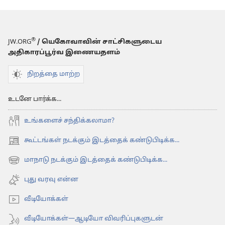
®
JW.ORG
/ யெகோவாவின் சாட்சிகளுடைய
அதிகாரப்பூர்வ இணையதளம்
நிறத்தை மாற்ற
உடனே பார்க்க...
உங்களைச் சந்திக்கலாமா?
கூட்டங்கள் நடக்கும் இடத்தைக் கண்டுபிடிக்க...
(opens
new
மாநாடு நடக்கும் இடத்தைக் கண்டுபிடிக்க...
(opens
window)
new
புது வரவு என்ன
window)
வீடியோக்கள்
வீடியோக்கள்—ஆடியோ விவரிப்புகளுடன்