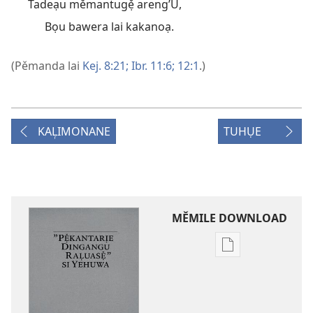
Tadeạu měmantugẹ̌ areng’U,
Bọu bawera lai kakanoạ.
(Pěmanda lai
Kej. 8:21;
Ibr. 11:6;
12:1
.)
KAL᷊IMONANE
TUHỤE
MĚMILE DOWNLOAD
Pilihan
download
publikasi
digital