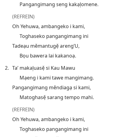
Pangangimang seng kakạl᷊omene.
(REFREIN)
Oh Yehuwa, ambangeko i kami,
Toghaseko pangangimang ini
Tadeạu měmantugẹ̌ areng’U,
Bọu bawera lai kakanoạ.
2.
Ta’ makal᷊uasẹ̌ si Kau Mawu
Mạeng i kami tawe mangimang.
Pangangimang měndiagạ si kami,
Matoghasẹ̌ sarang tempo mahi.
(REFREIN)
Oh Yehuwa, ambangeko i kami,
Toghaseko pangangimang ini