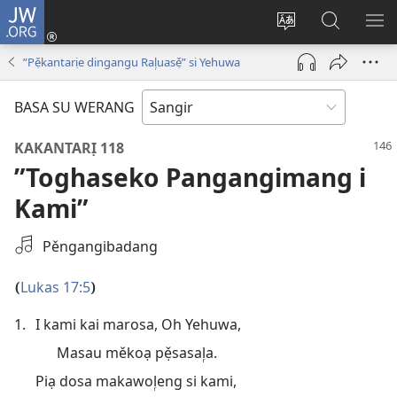
JW.ORG
Log
In
Ganti
Deạ
TU
(opens
bahasa
su
ME
”Pẹ̌kantarịe dingangu Ral᷊uasẹ̌” si Yehuwa
new
situs
JW.ORG
window)
BASA SU WERANG
KAKANTARỊ 118
”Toghaseko Pangangimang i
Kami”
Select
Pěngangibadang
an
Audio
Lukas 17:5
(
)
Recording
1.
I kami kai marosa, Oh Yehuwa,
Masau měkoạ pẹ̌sasal᷊a.
Piạ dosa makawol᷊eng si kami,