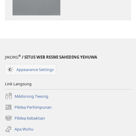
”Pẹ̌kantarịe
dingangu
Ral᷊uasẹ̌”
si
Yehuwa
®
JW.ORG
/ SITUS WEB RESMI SAHIDING YEHUWA
Appearance Settings
Link Langsung
Mẹ̌dorong Tiwong
Pědeạ Perhimpunan
(opens
new
Pědeạ Kebaktian
(opens
window)
new
Apa Wuhu
window)