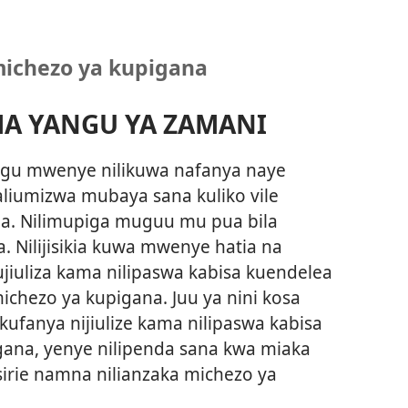
michezo ya kupigana
A YANGU YA ZAMANI
u mwenye nilikuwa nafanya naye
liumizwa mubaya sana kuliko vile
ia. Nilimupiga muguu mu pua bila
. Nilijisikia kuwa mwenye hatia na
jiuliza kama nilipaswa kabisa kuendelea
ichezo ya kupigana. Juu ya nini kosa
kufanya nijiulize kama nilipaswa kabisa
gana, yenye nilipenda sana kwa miaka
irie namna nilianzaka michezo ya