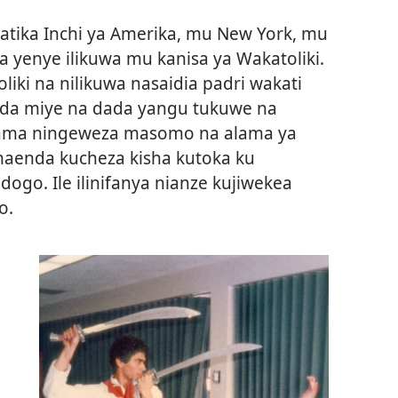
 katika Inchi ya Amerika, mu New York, mu
 yenye ilikuwa mu kanisa ya Wakatoliki.
iki na nilikuwa nasaidia padri wakati
nda miye na dada yangu tukuwe na
 kama ningeweza masomo na alama ya
aenda kucheza kisha kutoka ku
go. Ile ilinifanya nianze kujiwekea
o.