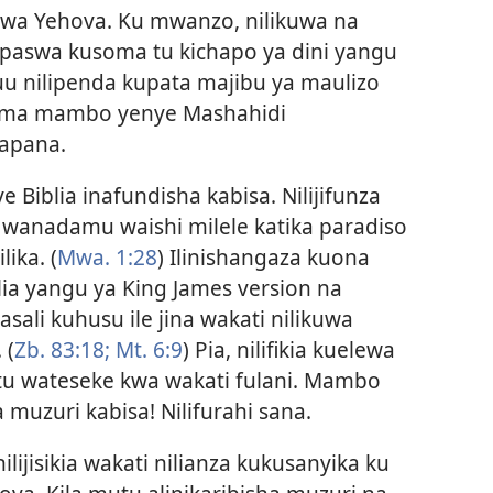
i wa Yehova. Ku mwanzo, nilikuwa na
ipaswa kusoma tu kichapo ya dini yangu
juu nilipenda kupata majibu ya maulizo
 kama mambo yenye Mashahidi
hapana.
Biblia inafundisha kabisa. Nilijifunza
 wanadamu waishi milele katika paradiso
lika. (
Mwa. 1:28
) Ilinishangaza kuona
lia yangu ya King James version na
asali kuhusu ile jina wakati nilikuwa
 (
Zb. 83:18;
Mt. 6:9
) Pia, nilifikia kuelewa
tu wateseke kwa wakati fulani. Mambo
a muzuri kabisa! Nilifurahi sana.
ijisikia wakati nilianza kukusanyika ku