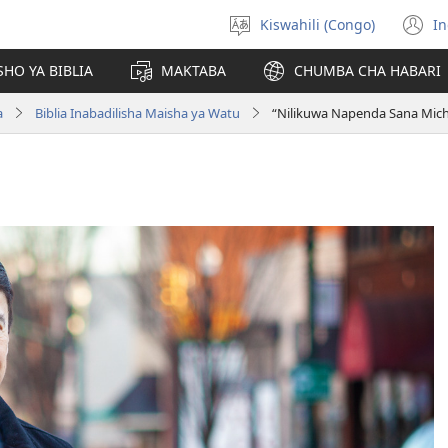
Kiswahili (Congo)
In
Chagua
(
luga
n
HO YA BIBLIA
MAKTABA
CHUMBA CHA HABARI
w
a
Biblia Inabadilisha Maisha ya Watu
“Nilikuwa Napenda Sana Mic