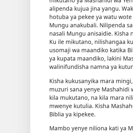
mikutano ya Mashahidi wa Yeho
alipenda kujua jina yangu. Wak
hotuba ya pekee ya watu wote 
Mungu anakubali. Nilipenda san
nasali Mungu anisaidie. Kisha 
Ku ile mikutano, nilishangaa 
usomaji wa maandiko katika B
ya kupata maandiko, lakini Mas
walinifundisha namna ya kutumi
Kisha kukusanyika mara mingi,
muzuri sana yenye Mashahidi w
kila mukutano, na kila mara n
mwenye kutulia. Kisha Mashahi
Biblia ya kipekee.
Mambo yenye niliona kati ya M