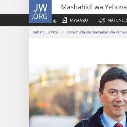
JW.ORG
Mashahidi wa Yehova
MWANZO
MAFUNDIS
Habari juu Yetu
Ushuhuda wa Mashahidi wa Yehov