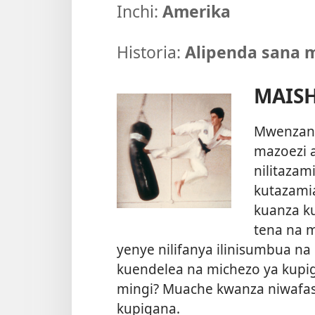
Inchi:
Amerika
Historia:
Alipenda sana 
MAISH
Mwenzang
mazoezi a
nilitazam
kutazamia
kuanza ku
tena na m
yenye nilifanya ilinisumbua na 
kuendelea na michezo ya kupi
mingi? Muache kwanza niwafas
kupigana.