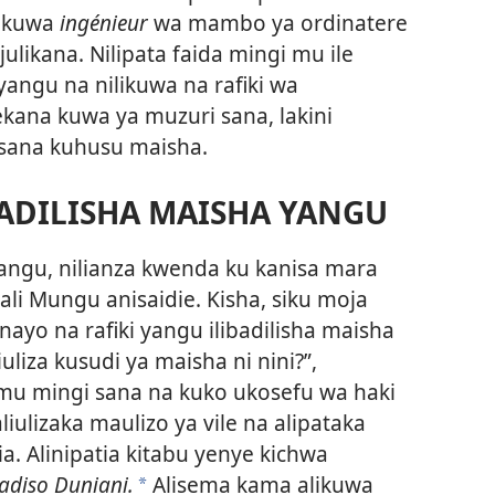
likuwa
ingénieur
wa mambo ya ordinatere
ulikana. Nilipata faida mingi mu ile
angu na nilikuwa na rafiki wa
ekana kuwa ya muzuri sana, lakini
 sana kuhusu maisha.
BADILISHA MAISHA YANGU
yangu, nilianza kwenda ku kanisa mara
ali Mungu anisaidie. Kisha, siku moja
yo na rafiki yangu ilibadilisha maisha
jiuliza kusudi ya maisha ni nini?”,
mu mingi sana na kuko ukosefu wa haki
iulizaka maulizo ya vile na alipataka
a. Alinipatia kitabu yenye kichwa
adiso Duniani.
Alisema kama alikuwa
a