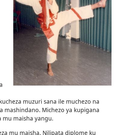
a
kucheza muzuri sana ile muchezo na
 wa mashindano. Michezo ya kupigana
na mu maisha yangu.
za mu maisha. Nilipata diplome ku