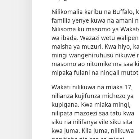
Nilikomalia karibu na Buffalo,
familia yenye kuwa na amani na
Nilisoma ku masomo ya Wakatol
wa ibada. Wazazi wetu walipe
maisha ya muzuri. Kwa hiyo,
mingi wangeniruhusu nikuwe n
masomo ao nitumike ma saa kido
mipaka fulani na ningali mutot
Wakati nilikuwa na miaka 17,
nilianza kujifunza michezo ya
kupigana. Kwa miaka mingi,
nilipata mazoezi saa tatu kwa
siku na nilifanya vile siku sita
kwa juma. Kila juma, nilikuwa