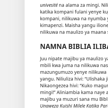
univesité
na alama za mingi. Ni
katika kompani fulani yenye kuj
kompani, nilikuwa na nyumba y
kimapenzi. Maisha yangu ilion
nilikuwa na maulizo ya maana
NAMNA BIBLIA ILI
Juu nipate majibu ya maulizo 
mbili kwa juma na nilikuwa nas
mazungumuzo yenye nilikuwa na
yangu. Niliuliza hivi: “Ulishaka 
Nikaongezea hivi: “Kuko magu
mingi!” Aliniambia kama naye al
majibu ya muzuri sana mu Bibli
Unaweza Kuishi Milele Katika Par