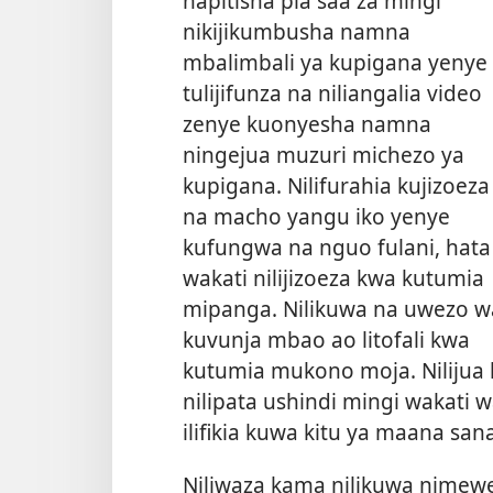
napitisha pia saa za mingi
nikijikumbusha namna
mbalimbali ya kupigana yenye
tulijifunza na niliangalia video
zenye kuonyesha namna
ningejua muzuri michezo ya
kupigana. Nilifurahia kujizoeza
na macho yangu iko yenye
kufungwa na nguo fulani, hata
wakati nilijizoeza kwa kutumia
mipanga. Nilikuwa na uwezo w
kuvunja mbao ao litofali kwa
kutumia mukono moja. Nilijua 
nilipata ushindi mingi wakati
ilifikia kuwa kitu ya maana sa
Niliwaza kama nilikuwa nimewe