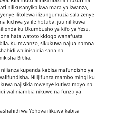
va. Kila mutu alinikaribisha muzuri na
ati nilikusanyika kwa mara ya kwanza,
yenye ilitolewa ilizungumuzia sala zenye
a kichwa ya ile hotuba, juu nilikuwa
nilienda ku Ukumbusho ya kifo ya Yesu.
kuona hata watoto kidogo wanafuata
iblia. Ku mwanzo, sikukuwa najua namna
hahidi walinisaidia sana na
kisha Biblia.
 nilianza kupenda kabisa mafundisho ya
alifundisha. Nilijifunza mambo mingi ku
ilikuwa najisikia mwenye kutiwa moyo na
di waliniambia nikuwe na funzo ya
ashahidi wa Yehova ilikuwa kabisa