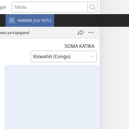
gia
opens
Tafuta
ew
HABARI JUU YETU
indow)
hezo ya Kupigana”
SOMA KATIKA