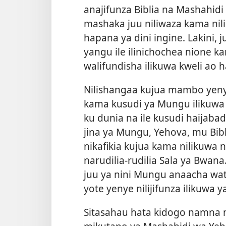
anajifunza Biblia na Mashahid
mashaka juu niliwaza kama nil
hapana ya dini ingine. Lakini, 
yangu ile ilinichochea nione
walifundisha ilikuwa kweli ao 
Nilishangaa kujua mambo yenye 
kama kusudi ya Mungu ilikuwa
ku dunia na ile kusudi haijabadi
jina ya Mungu, Yehova, mu Bib
nikafikia kujua kama nilikuwa n
narudilia-rudilia Sala ya Bwana.
juu ya nini Mungu anaacha wa
yote yenye nilijifunza ilikuwa y
Sitasahau hata kidogo namna nil