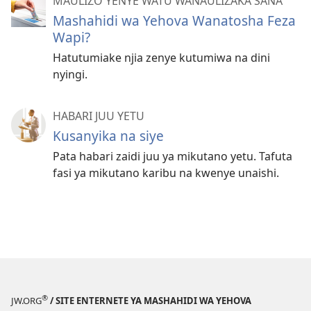
MAULIZO YENYE WATU WANAULIZAKA SANA
Mashahidi wa Yehova Wanatosha Feza
Wapi?
Hatutumiake njia zenye kutumiwa na dini
nyingi.
HABARI JUU YETU
Kusanyika na siye
Pata habari zaidi juu ya mikutano yetu. Tafuta
fasi ya mikutano karibu na kwenye unaishi.
®
JW.ORG
/ SITE ENTERNETE YA MASHAHIDI WA YEHOVA