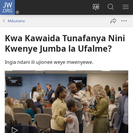
JW.ORG
Ingia
(opens
Badili
Tafuta
ON
new
luga
ku
MA
Mikutano
window)
ya
JW.ORG
YA
adresi
ND
Kwa Kawaida Tunafanya Nini
Kwenye Jumba la Ufalme?
Ingia ndani ili ujionee weye mwenyewe.