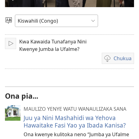
Soma
video
Chagua
Luga
Kwa Kawaida Tunafanya Nini
Fungua
Kwenye Jumba la Ufalme?
Chukua
Njia
mbalimbali
za
kuchukua
video
Ona pia...
MAULIZO YENYE WATU WANAULIZAKA SANA
Juu ya Nini Mashahidi wa Yehova
Hawaitake Fasi Yao ya Ibada Kanisa?
Ona kwenye kulitoka neno “Jumba ya Ufalme