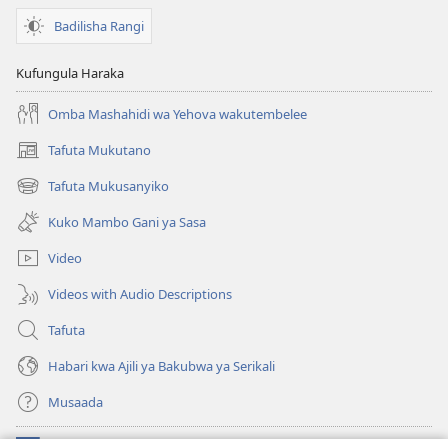
Badilisha Rangi
Kufungula Haraka
Omba Mashahidi wa Yehova wakutembelee
Tafuta Mukutano
(opens
new
Tafuta Mukusanyiko
(opens
window)
new
Kuko Mambo Gani ya Sasa
window)
Video
Videos with Audio Descriptions
Tafuta
Habari kwa Ajili ya Bakubwa ya Serikali
Musaada