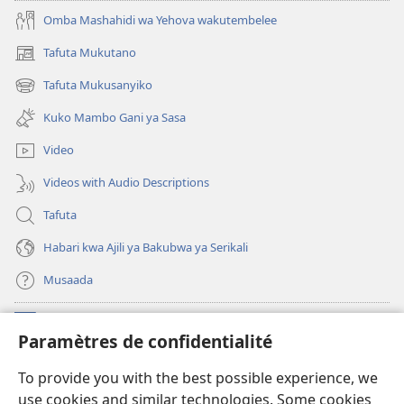
Omba Mashahidi wa Yehova wakutembelee
Tafuta Mukutano
(opens
new
Tafuta Mukusanyiko
(opens
window)
new
Kuko Mambo Gani ya Sasa
window)
Video
Videos with Audio Descriptions
Tafuta
Habari kwa Ajili ya Bakubwa ya Serikali
Musaada
Michango
(opens
Paramètres de confidentialité
new
window)
Maktaba ku Enternete
To provide you with the best possible experience, we
(opens
use cookies and similar technologies. Some cookies
new