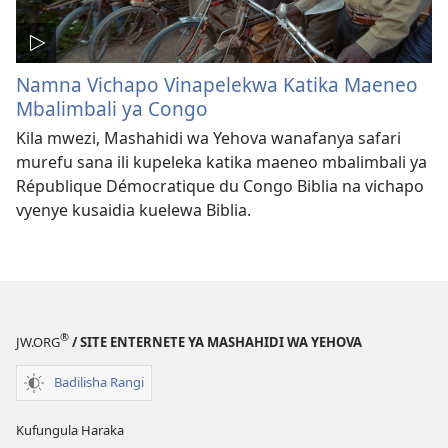
Namna Vichapo Vinapelekwa Katika Maeneo
Mbalimbali ya Congo
Kila mwezi, Mashahidi wa Yehova wanafanya safari
murefu sana ili kupeleka katika maeneo mbalimbali ya
République Démocratique du Congo Biblia na vichapo
vyenye kusaidia kuelewa Biblia.
®
JW.ORG
/ SITE ENTERNETE YA MASHAHIDI WA YEHOVA
Badilisha Rangi
Kufungula Haraka