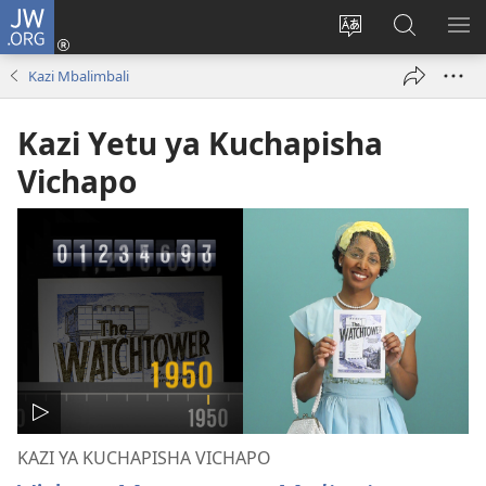
JW.ORG
Ingia
(opens
Badili
Tafuta
ON
new
luga
ku
MA
Kazi Mbalimbali
window)
ya
JW.ORG
YA
adresi
ND
Kazi Yetu ya Kuchapisha
Vichapo
KAZI YA KUCHAPISHA VICHAPO