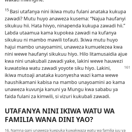
15
Basi utafanya nini ikiwa mutu fulani anataka kukupa
zawadi? Mutu huyo anaweza kusema: “Najua haufanyi
sikukuu hii. Hata hivyo, ninapenda kukupa zawadi hii.”
Labda utaamua kama kupokea zawadi na kufanya
sikukuu ni mambo mawili tofauti. Ikiwa mutu huyo
hajui mambo unayoamini, unaweza kumuelezea kwa
nini wewe haufanyi sikukuu hiyo. Hilo litamusaidia ajue
kwa nini unakubali zawadi yake, lakini wewe hauwezi
kuwatolea watu zawadi yoyote siku hiyo. Lakini,
ikiwa mutoaji anataka kuonyesha wazi kama wewe
haushikamani kabisa na mambo unayoamini ao kama
unaweza kuvunja kanuni ya Mungu kwa sababu ya
faida fulani za kimwili, si vizuri kukubali zawadi.
UTAFANYA NINI IKIWA WATU WA
FAMILIA WANA DINI YAO?
16. Namna gani unaweza kuepuka kuwakwaza watu wa familia juu ya