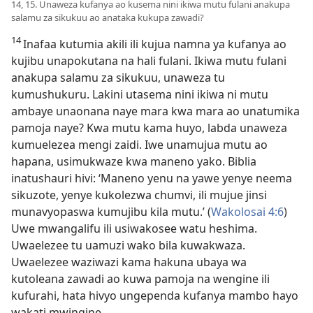
14, 15. Unaweza kufanya ao kusema nini ikiwa mutu fulani anakupa
salamu za sikukuu ao anataka kukupa zawadi?
14
Inafaa kutumia akili ili kujua namna ya kufanya ao
kujibu unapokutana na hali fulani. Ikiwa mutu fulani
anakupa salamu za sikukuu, unaweza tu
kumushukuru. Lakini utasema nini ikiwa ni mutu
ambaye unaonana naye mara kwa mara ao unatumika
pamoja naye? Kwa mutu kama huyo, labda unaweza
kumuelezea mengi zaidi. Iwe unamujua mutu ao
hapana, usimukwaze kwa maneno yako. Biblia
inatushauri hivi: ‘Maneno yenu na yawe yenye neema
sikuzote, yenye kukolezwa chumvi, ili mujue jinsi
munavyopaswa kumujibu kila mutu.’ (
Wakolosai 4:6
)
Uwe mwangalifu ili usiwakosee watu heshima.
Uwaelezee tu uamuzi wako bila kuwakwaza.
Uwaelezee waziwazi kama hakuna ubaya wa
kutoleana zawadi ao kuwa pamoja na wengine ili
kufurahi, hata hivyo ungependa kufanya mambo hayo
wakati mwingine.