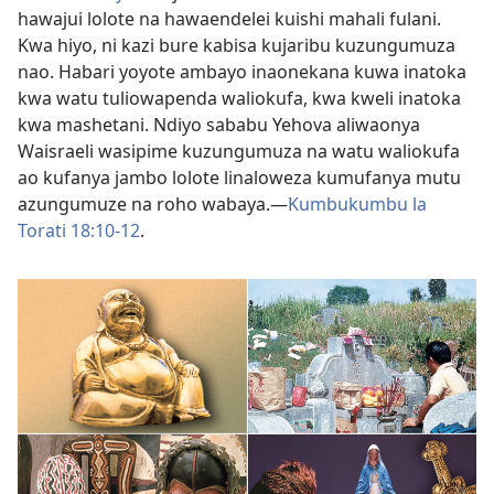
hawajui lolote na hawaendelei kuishi mahali fulani.
Kwa hiyo, ni kazi bure kabisa kujaribu kuzungumuza
nao. Habari yoyote ambayo inaonekana kuwa inatoka
kwa watu tuliowapenda waliokufa, kwa kweli inatoka
kwa mashetani. Ndiyo sababu Yehova aliwaonya
Waisraeli wasipime kuzungumuza na watu waliokufa
ao kufanya jambo lolote linaloweza kumufanya mutu
azungumuze na roho wabaya.​—
Kumbukumbu la
Torati 18:10-12
.