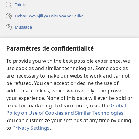
Tafuta
Habari kwa Ajili ya Bakubwa ya Serikali
Musaada
Michango
(opens
Paramètres de confidentialité
new
window)
Maktaba ku Enternete
To provide you with the best possible experience, we
(opens
use cookies and similar technologies. Some cookies
new
®
JW Hub
window)
are necessary to make our website work and cannot
(opens
be refused. You can accept or decline the use of
new
Programu ya JW Library
window)
additional cookies, which we use only to improve
your experience. None of this data will ever be sold or
used for marketing. To learn more, read the
Global
Policy on Use of Cookies and Similar Technologies
.
Copyright
© 2026 Watch Tower Bible and Tract Society of Pennsylvania.
You can customize your settings at any time by going
KANUNI ZA MATUMIZI
|
KANUNI ZA KUTUNZA SIRI
|
PARAMÈTRES DE
to
Privacy Settings
.
S
CONFIDENTIALITÉ