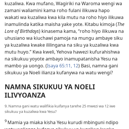
kuzaliwa. Kwa mufano, Wagiriki na Waroma wengi wa
zamani waliamini kama roho fulani ilikuwa hapo
wakati wa kuzaliwa kwa kila mutu na roho hiyo ilikuwa
inamulinda katika maisha yake yote. Kitabu kimoja (
The
Lore of Birthdays
) kinasema kama, “roho hiyo ilikuwa na
uhusiano wa kiuchawi pamoja na mungu ambaye siku
ya kuzaliwa kwake ililingana na siku ya kuzaliwa kwa
mutu huyo.” Kwa kweli, Yehova hawezi kufurahishwa
na sikukuu yoyote ambayo inamupatanisha Yesu na
mambo ya uongo. (
Isaya 65:11, 12
) Basi, namna gani
sikukuu ya Noeli ilianza kufanywa na watu wengi?
NAMNA SIKUKUU YA NOELI
ILIVYOANZA
9. Namna gani watu walifikia kuifanya tarehe 25 mwezi wa 12 iwe
sikukuu ya kuzaliwa kwa Yesu?
9
Mamia ya miaka kisha Yesu kurudi mbinguni ndipo