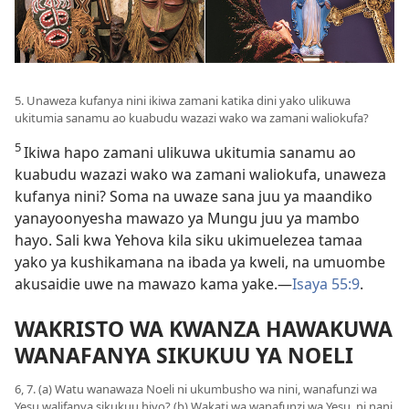
5. Unaweza kufanya nini ikiwa zamani katika dini yako ulikuwa
ukitumia sanamu ao kuabudu wazazi wako wa zamani waliokufa?
5
Ikiwa hapo zamani ulikuwa ukitumia sanamu ao
kuabudu wazazi wako wa zamani waliokufa, unaweza
kufanya nini? Soma na uwaze sana juu ya maandiko
yanayoonyesha mawazo ya Mungu juu ya mambo
hayo. Sali kwa Yehova kila siku ukimuelezea tamaa
yako ya kushikamana na ibada ya kweli, na umuombe
akusaidie uwe na mawazo kama yake.​—
Isaya 55:9
.
WAKRISTO WA KWANZA HAWAKUWA
WANAFANYA SIKUKUU YA NOELI
6, 7. (a) Watu wanawaza Noeli ni ukumbusho wa nini, wanafunzi wa
Yesu walifanya sikukuu hiyo? (b) Wakati wa wanafunzi wa Yesu, ni nani