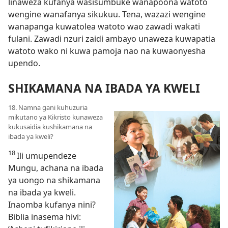
linaweza kufanya wasisumbuke wanapoona watoto
wengine wanafanya sikukuu. Tena, wazazi wengine
wanapanga kuwatolea watoto wao zawadi wakati
fulani. Zawadi nzuri zaidi ambayo unaweza kuwapatia
watoto wako ni kuwa pamoja nao na kuwaonyesha
upendo.
SHIKAMANA NA IBADA YA KWELI
18. Namna gani kuhuzuria
mikutano ya Kikristo kunaweza
kukusaidia kushikamana na
ibada ya kweli?
18
Ili umupendeze
Mungu, achana na ibada
ya uongo na shikamana
na ibada ya kweli.
Inaomba kufanya nini?
Biblia inasema hivi: