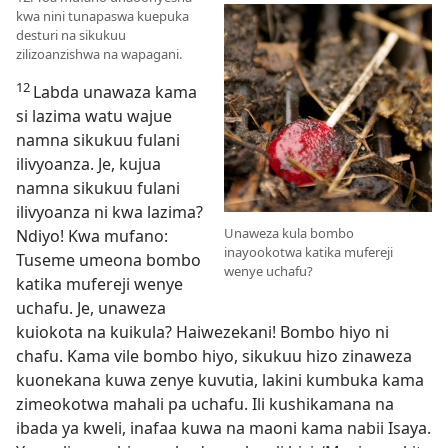
kwa nini tunapaswa kuepuka
desturi na sikukuu
zilizoanzishwa na wapagani.
12
Labda unawaza kama
si lazima watu wajue
namna sikukuu fulani
ilivyoanza. Je, kujua
namna sikukuu fulani
ilivyoanza ni kwa lazima?
Unaweza kula bombo
Ndiyo! Kwa mufano:
inayookotwa katika mufereji
Tuseme umeona bombo
wenye uchafu?
katika mufereji wenye
uchafu. Je, unaweza
kuiokota na kuikula? Haiwezekani! Bombo hiyo ni
chafu. Kama vile bombo hiyo, sikukuu hizo zinaweza
kuonekana kuwa zenye kuvutia, lakini kumbuka kama
zimeokotwa mahali pa uchafu. Ili kushikamana na
ibada ya kweli, inafaa kuwa na maoni kama nabii Isaya.