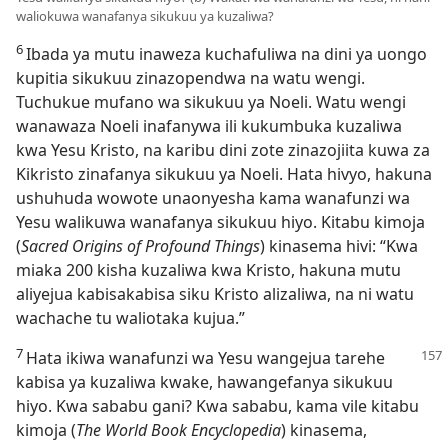
waliokuwa wanafanya sikukuu ya kuzaliwa?
6
Ibada ya mutu inaweza kuchafuliwa na dini ya uongo
kupitia sikukuu zinazopendwa na watu wengi.
Tuchukue mufano wa sikukuu ya Noeli. Watu wengi
wanawaza Noeli inafanywa ili kukumbuka kuzaliwa
kwa Yesu Kristo, na karibu dini zote zinazojiita kuwa za
Kikristo zinafanya sikukuu ya Noeli. Hata hivyo, hakuna
ushuhuda wowote unaonyesha kama wanafunzi wa
Yesu walikuwa wanafanya sikukuu hiyo. Kitabu kimoja
(
Sacred Origins of Profound Things
) kinasema hivi: “Kwa
miaka 200 kisha kuzaliwa kwa Kristo, hakuna mutu
aliyejua kabisakabisa siku Kristo alizaliwa, na ni watu
wachache tu waliotaka kujua.”
7
Hata ikiwa wanafunzi wa Yesu wangejua tarehe
kabisa ya kuzaliwa kwake, hawangefanya sikukuu
hiyo. Kwa sababu gani? Kwa sababu, kama vile kitabu
kimoja (
The World Book Encyclopedia
) kinasema,