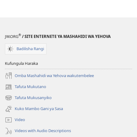
Biblia
Inafundisha
Kabisa
Nini?
®
JW.ORG
/ SITE ENTERNETE YA MASHAHIDI WA YEHOVA
Badilisha Rangi
Kufungula Haraka
Omba Mashahidi wa Yehova wakutembelee
Tafuta Mukutano
(opens
new
Tafuta Mukusanyiko
(opens
window)
new
Kuko Mambo Gani ya Sasa
window)
Video
Videos with Audio Descriptions