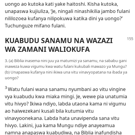
uongo ao kutoka kati yake haitoshi. Kisha kutoka,
unapaswa kujiuliza, ‘Je, ningali ninashikilia jambo fulani
nililozoea kufanya nilipokuwa katika dini ya uongo?’
Tuchunguze mifano fulani.
KUABUDU SANAMU NA WAZAZI
WA ZAMANI WALIOKUFA
3. (a) Biblia inasema nini juu ya matumizi ya sanamu, na sababu gani
inaweza kuwa vigumu kwa watu fulani kukubali mawazo ya Mungu?
(b) Unapaswa kufanya nini ikiwa una vitu vinavyopatana na ibada ya
uongo?
3
Watu fulani wana sanamu nyumbani ao vitu vingine
vya kuabudu kwa miaka mingi. Je, wewe pia unatumia
vitu hivyo? Ikiwa ndiyo, labda utaona kama ni vigumu
ao haiwezekani kusali bila kutumia vitu
vinavyoonekana. Labda hata unavipenda sana vitu
hivyo. Lakini, jua kama Mungu ndiye anayeamua
namna anapaswa kuabudiwa, na Biblia inafundisha