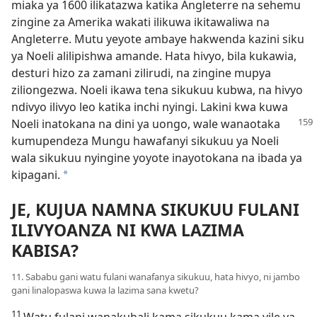
miaka ya 1600 ilikatazwa katika Angleterre na sehemu
zingine za Amerika wakati ilikuwa ikitawaliwa na
Angleterre. Mutu yeyote ambaye hakwenda kazini siku
ya Noeli alilipishwa amande. Hata hivyo, bila kukawia,
desturi hizo za zamani zilirudi, na zingine mupya
ziliongezwa. Noeli ikawa tena sikukuu kubwa, na hivyo
ndivyo ilivyo leo katika inchi nyingi. Lakini kwa kuwa
Noeli inatokana na dini ya uongo,
wale wanaotaka
kumupendeza Mungu hawafanyi sikukuu ya Noeli
wala sikukuu nyingine yoyote inayotokana na ibada ya
kipagani.
*
JE, KUJUA NAMNA SIKUKUU FULANI
ILIVYOANZA NI KWA LAZIMA
KABISA?
11. Sababu gani watu fulani wanafanya sikukuu, hata hivyo, ni jambo
gani linalopaswa kuwa la lazima sana kwetu?
11