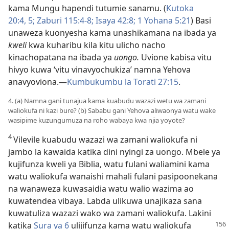
kama Mungu hapendi tutumie sanamu. (
Kutoka
20:4, 5;
Zaburi 115:4-8;
Isaya 42:8;
1 Yohana 5:21
) Basi
unaweza kuonyesha kama unashikamana na ibada ya
kweli
kwa kuharibu kila kitu ulicho nacho
kinachopatana na ibada ya
uongo.
Uvione kabisa vitu
hivyo kuwa ‘vitu vinavyochukiza’ namna Yehova
anavyoviona.​—
Kumbukumbu la Torati 27:15
.
4. (a) Namna gani tunajua kama kuabudu wazazi wetu wa zamani
waliokufa ni kazi bure? (b) Sababu gani Yehova aliwaonya watu wake
wasipime kuzungumuza na roho wabaya kwa njia yoyote?
4
Vilevile kuabudu wazazi wa zamani waliokufa ni
jambo la kawaida katika dini nyingi za uongo. Mbele ya
kujifunza kweli ya Biblia, watu fulani waliamini kama
watu waliokufa wanaishi mahali fulani pasipoonekana
na wanaweza kuwasaidia watu walio wazima ao
kuwatendea vibaya. Labda ulikuwa unajikaza sana
kuwatuliza wazazi wako wa zamani waliokufa. Lakini
katika
Sura ya 6
ulijifunza kama
watu waliokufa