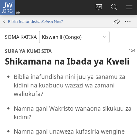
JW.ORG
Ingia
(opens
Badili
Tafuta
ON
new
luga
ku
MA
Biblia Inafundisha
Kabisa
Nini?
window)
ya
JW.ORG
YA
adresi
ND
SOMA KATIKA
SURA YA KUMI SITA
Shikamana na Ibada ya Kweli
Biblia inafundisha nini juu ya sanamu za
kidini na kuabudu wazazi wa zamani
waliokufa?
Namna gani Wakristo wanaona sikukuu za
kidini?
Namna gani unaweza kufasiria wengine