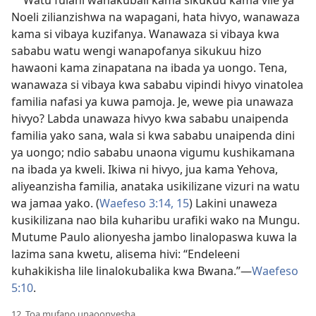
Watu fulani wanakubali kama sikukuu kama vile ya
Noeli zilianzishwa na wapagani, hata hivyo, wanawaza
kama si vibaya kuzifanya. Wanawaza si vibaya kwa
sababu watu wengi wanapofanya sikukuu hizo
hawaoni kama zinapatana na ibada ya uongo. Tena,
wanawaza si vibaya kwa sababu vipindi hivyo vinatolea
familia nafasi ya kuwa pamoja. Je, wewe pia unawaza
hivyo? Labda unawaza hivyo kwa sababu unaipenda
familia yako sana, wala si kwa sababu unaipenda dini
ya uongo; ndio sababu unaona vigumu kushikamana
na ibada ya kweli. Ikiwa ni hivyo, jua kama Yehova,
aliyeanzisha familia, anataka usikilizane vizuri na watu
wa jamaa yako. (
Waefeso 3:14, 15
) Lakini unaweza
kusikilizana nao bila kuharibu urafiki wako na Mungu.
Mutume Paulo alionyesha jambo linalopaswa kuwa la
lazima sana kwetu, alisema hivi: “Endeleeni
kuhakikisha lile linalokubalika kwa Bwana.”​—
Waefeso
5:10
.
12. Toa mufano unaoonyesha