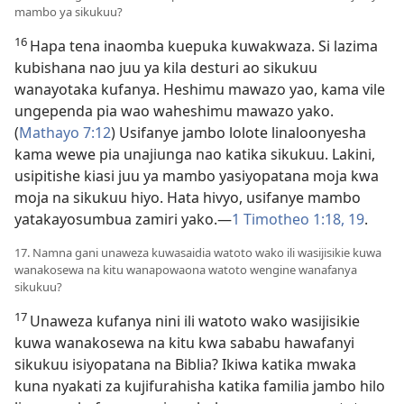
mambo ya sikukuu?
16
Hapa tena inaomba kuepuka kuwakwaza. Si lazima
kubishana nao juu ya kila desturi ao sikukuu
wanayotaka kufanya. Heshimu mawazo yao, kama vile
ungependa pia wao waheshimu mawazo yako.
(
Mathayo 7:12
) Usifanye jambo lolote linaloonyesha
kama wewe pia unajiunga nao katika sikukuu. Lakini,
usipitishe kiasi juu ya mambo yasiyopatana moja kwa
moja na sikukuu hiyo. Hata hivyo, usifanye mambo
yatakayosumbua zamiri yako.​—
1 Timotheo 1:18, 19
.
17. Namna gani unaweza kuwasaidia watoto wako ili wasijisikie kuwa
wanakosewa na kitu wanapowaona watoto wengine wanafanya
sikukuu?
17
Unaweza kufanya nini ili watoto wako wasijisikie
kuwa wanakosewa na kitu kwa sababu hawafanyi
sikukuu isiyopatana na Biblia? Ikiwa katika mwaka
kuna nyakati za kujifurahisha katika familia jambo hilo