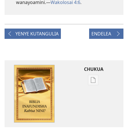
wanayoamini.​—
Wakolosai 4:6
.
YENYE KUTANGULIA
ENDELEA
CHUKUA
Njia
mbalimbali
za
kuchukua
vichapo
vya
kielektroniki