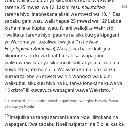
watu walianza kufanya sikukuu ya kuzaliwa kwake
tarehe 25 mwezi wa 12.
Lakini Yesu
hakuzaliwa
tarehe hiyo, inaonekana alizaliwa mwezi wa 10.
Basi,
*
sababu gani watu walichagua 25 mwezi wa 12? Labda
kisha miaka kupita, watu fulani waliojiita Wakristo
“walitaka tarehe hiyo ipatane na sikukuu ya kipagani
ya Waroma ya ‘kuzaliwa kwa jua.’” (
The New
Encyclopædia Britannica
) Wakati wa baridi kali, jua
lilipoonekana kuwa linafifia kabisa, wapagani
walikuwa wakifanya sikukuu ili kulifanya jua lirudi na
kuwaletea joto na nuru. Waliwaza kama jua lilianza
kurudi tarehe 25 mwezi wa 12. Viongozi wa kidini
walikubali sikukuu hiyo na kuifanya ionekane kuwa ya
“Kikristo” ili kuwavuta wapagani wawe Wakristo.
*
10. Wakati fulani uliopita, sababu gani watu wengine hawakufanya
sikukuu ya Noeli?
10
Imejulikana tangu zamani kama Noeli ilitokana na
wapagani. Kwa sababu Noeli haipatani na Biblia, katika