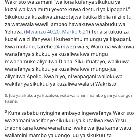
Wakristo wa zamani “waliona kufanya sikukuu ya
kuzaliwa kwa mutu yeyote kuwa desturi ya kipagani.”
Sikukuu za kuzaliwa zinazotajwa katika Biblia ni zile tu
za watawala wawili ambao hawakuwa waabudu wa
Yehova. (
Mwanzo 40:20;
Marko 6:21
) Tena sikukuu za
kuzaliwa zilifanywa ili kuheshimu miungu ya kipagani.
Kwa mufano, tarehe 24 mwezi wa 5, Waroma walikuwa
wanafanya sikukuu ya kuzaliwa kwa mungu
mwanamuke aliyeitwa Diana. Siku ifuatayo, walikuwa
wanafanya sikukuu ya kuzaliwa kwa mungu-jua
aliyeitwa Apollo. Kwa hiyo, ni wapagani waliokuwa
wakifanya sikukuu ya kuzaliwa wala si Wakristo.
8. Juu ya sikukuu ya kuzaliwa, watu waliamini mambo gani ya uongo?
Fasiria.
8
Kuna sababu nyingine ambayo ingewafanya Wakristo
wa zamani wasifanye sikukuu ya kuzaliwa kwa Yesu.
Inaonekana kuwa wanafunzi wake walijua kama watu
waliamini mambo ya uongo juu ya sikukuu za