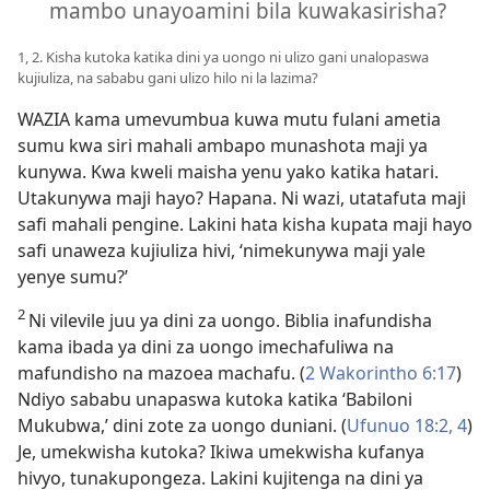
mambo unayoamini bila kuwakasirisha?
1, 2. Kisha kutoka katika dini ya uongo ni ulizo gani unalopaswa
kujiuliza, na sababu gani ulizo hilo ni la lazima?
WAZIA kama umevumbua kuwa mutu fulani ametia
sumu kwa siri mahali ambapo munashota maji ya
kunywa. Kwa kweli maisha yenu yako katika hatari.
Utakunywa maji hayo? Hapana. Ni wazi, utatafuta maji
safi mahali pengine. Lakini hata kisha kupata maji hayo
safi unaweza kujiuliza hivi, ‘nimekunywa maji yale
yenye sumu?’
2
Ni vilevile juu ya dini za uongo. Biblia inafundisha
kama ibada ya dini za uongo imechafuliwa na
mafundisho na mazoea machafu. (
2 Wakorintho 6:17
)
Ndiyo sababu unapaswa kutoka katika ‘Babiloni
Mukubwa,’ dini zote za uongo duniani. (
Ufunuo 18:2,
4
)
Je, umekwisha kutoka? Ikiwa umekwisha kufanya
hivyo, tunakupongeza. Lakini kujitenga na dini ya