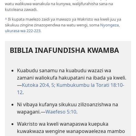
watu walikuwa wanakula na kunywa, walijifurahisha sana na
kutoleana zawadi.
^
Ili kupata maelezo zaidi ya mawazo ya Wakristo wa kweli juu ya
sikukuu zingine zinazopendwa na watu wengi, soma
Nyongeza,
ukurasa wa 222-223
.
BIBLIA INAFUNDISHA KWAMBA
Kuabudu sanamu na kuabudu wazazi wa
zamani waliokufa hakupatani na ibada ya kweli.​
—
Kutoka 20:4, 5;
Kumbukumbu la Torati 18:10-
12
.
Ni vibaya kufanya sikukuu zilizoanzishwa na
wapagani.​—
Waefeso 5:10
.
Wakristo wa kweli wanapaswa kuepuka
kuwakwaza wengine wanapowaelezea mambo