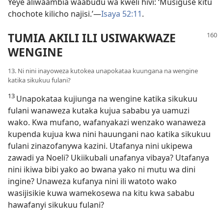
Yeye aliwaambia waabudu wa kweli hivi: ‘Musiguse kitu
chochote kilicho najisi.’​—
Isaya 52:11
.
TUMIA AKILI ILI USIWAKWAZE
WENGINE
13. Ni nini inayoweza kutokea unapokataa kuungana na wengine
katika sikukuu fulani?
13
Unapokataa kujiunga na wengine katika sikukuu
fulani wanaweza kutaka kujua sababu ya uamuzi
wako. Kwa mufano, wafanyakazi wenzako wanaweza
kupenda kujua kwa nini hauungani nao katika sikukuu
fulani zinazofanywa kazini. Utafanya nini ukipewa
zawadi ya Noeli? Ukiikubali unafanya vibaya? Utafanya
nini ikiwa bibi yako ao bwana yako ni mutu wa dini
ingine? Unaweza kufanya nini ili watoto wako
wasijisikie kuwa wamekosewa na kitu kwa sababu
hawafanyi sikukuu fulani?