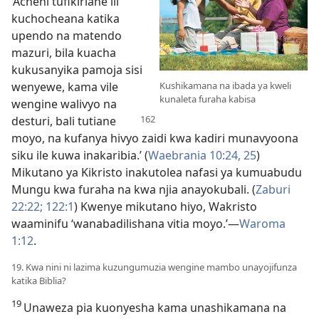
‘Acheni tufikiriane ili
kuchocheana katika
upendo na matendo
mazuri, bila kuacha
kukusanyika pamoja sisi
wenyewe, kama vile
Kushikamana na ibada ya kweli
kunaleta furaha kabisa
wengine walivyo na
desturi, bali
tutiane
moyo, na kufanya hivyo zaidi kwa kadiri munavyoona
siku ile kuwa inakaribia.’ (
Waebrania 10:24, 25
)
Mikutano ya Kikristo inakutolea nafasi ya kumuabudu
Mungu kwa furaha na kwa njia anayokubali. (
Zaburi
22:22;
122:1
) Kwenye mikutano hiyo, Wakristo
waaminifu ‘wanabadilishana vitia moyo.’​—
Waroma
1:12
.
19. Kwa nini ni lazima kuzungumuzia wengine mambo unayojifunza
katika Biblia?
19
Unaweza pia kuonyesha kama unashikamana na