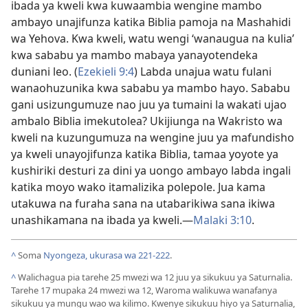
ibada ya kweli kwa kuwaambia wengine mambo
ambayo unajifunza katika Biblia pamoja na Mashahidi
wa Yehova. Kwa kweli, watu wengi ‘wanaugua na kulia’
kwa sababu ya mambo mabaya yanayotendeka
duniani leo. (
Ezekieli 9:4
) Labda unajua watu fulani
wanaohuzunika kwa sababu ya mambo hayo. Sababu
gani usizungumuze nao juu ya tumaini la wakati ujao
ambalo Biblia imekutolea? Ukijiunga na Wakristo wa
kweli na kuzungumuza na wengine juu ya mafundisho
ya kweli unayojifunza katika Biblia, tamaa yoyote ya
kushiriki desturi za dini ya uongo ambayo labda ingali
katika moyo wako itamalizika polepole. Jua kama
utakuwa na furaha sana na utabarikiwa sana ikiwa
unashikamana na ibada ya kweli.​—
Malaki 3:10
.
^
Soma
Nyongeza, ukurasa wa 221-222
.
^
Walichagua pia tarehe 25 mwezi wa 12 juu ya sikukuu ya Saturnalia.
Tarehe 17 mupaka 24 mwezi wa 12, Waroma walikuwa wanafanya
sikukuu ya mungu wao wa kilimo. Kwenye sikukuu hiyo ya Saturnalia,