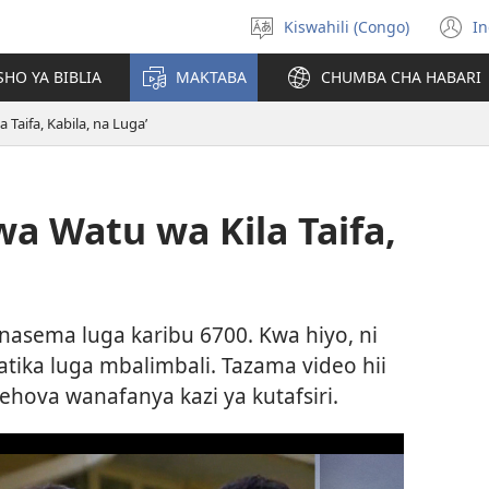
Kiswahili (Congo)
In
Chagua
(
luga
n
HO YA BIBLIA
MAKTABA
CHUMBA CHA HABARI
w
Taifa, Kabila, na Luga’
a Watu wa Kila Taifa,
nasema luga karibu 6700. Kwa hiyo, ni
atika luga mbalimbali. Tazama video hii
hova wanafanya kazi ya kutafsiri.