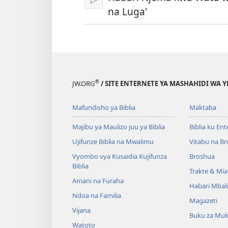
Fungua
na Luga'
®
JW.ORG
/ SITE ENTERNETE YA MASHAHIDI WA 
Mafundisho ya Biblia
Maktaba
Majibu ya Maulizo juu ya Biblia
Biblia ku En
Ujifunze Biblia na Mwalimu
Vitabu na B
Vyombo vya Kusaidia Kujifunza
Broshua
Biblia
Trakte & Mia
Amani na Furaha
Habari Mbal
Ndoa na Familia
Magazeti
Vijana
Buku za Mu
Watoto