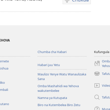
Njia
mbalimbali
za
kuchukua
video
YEHOVA
Chumba cha Habari
Kufungula
ternete
Omba
Habari juu Yetu
Yeho
roshua
Tafu
Maulizo Yenye Watu Wanaulizaka
(opens
Sana
new
liko
window)
Vide
Omba Mashahidi wa Yehova
imbali
wakutembelee
Tafut
Namna ya Kutupata
kutano
Biro na Kutembelea Biro Zetu
Musa