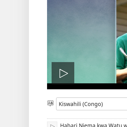
Soma
video
Chagua
Luga
Habari Njema kwa Watu wa 