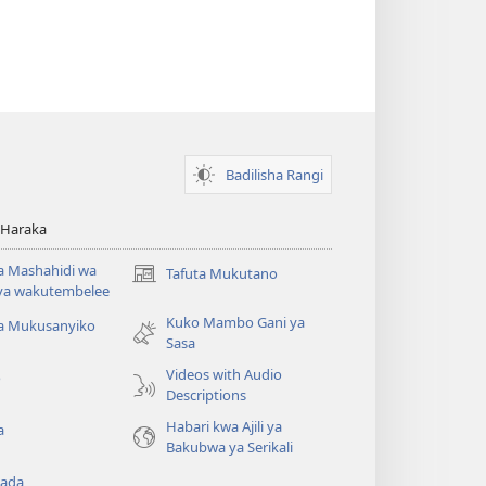
Luga’
Badilisha Rangi
 Haraka
 Mashahidi wa
Tafuta Mukutano
(opens
va wakutembelee
new
Kuko Mambo Gani ya
window)
ta Mukusanyiko
Sasa
Videos with Audio
o
Descriptions
Habari kwa Ajili ya
a
Bakubwa ya Serikali
ada