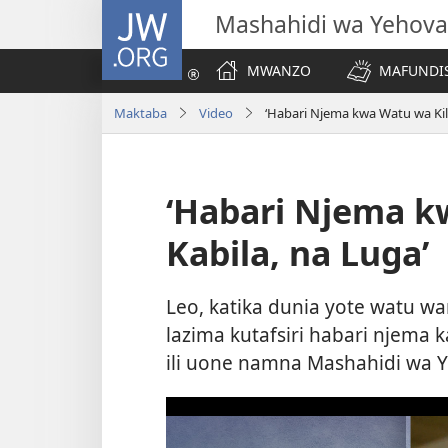
JW.ORG
Mashahidi wa Yehova
MWANZO
MAFUNDIS
Maktaba
Video
‘Habari Njema kwa Watu wa Kila 
‘Habari Njema kw
Kabila, na Luga’
Leo, katika dunia yote watu wa
lazima kutafsiri habari njema k
ili uone namna Mashahidi wa Ye