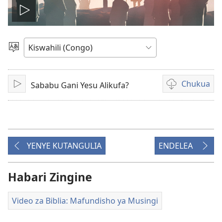
Soma
video
Chagua
Luga
Chukua
Sababu Gani Yesu Alikufa?
Fungua
Njia
mbalimbali
za
kuchukua
video
YENYE KUTANGULIA
ENDELEA
Habari Zingine
Video za Biblia: Mafundisho ya Musingi