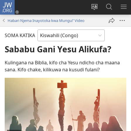
JW.ORG
Ingia
(opens
Badili
Tafuta
ON
new
luga
ku
MA
Habari Njema Inayotoka kwa Mungu!’ Video
window)
ya
JW.ORG
YA
adresi
ND
SOMA KATIKA
Sababu Gani Yesu Alikufa?
Kulingana na Biblia, kifo cha Yesu ndicho cha maana
sana. Kifo chake, kilikuwa na kusudi fulani?