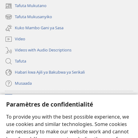
Tafuta Mukutano
(opens
new
Tafuta Mukusanyiko
(opens
window)
new
Kuko Mambo Gani ya Sasa
window)
Video
Videos with Audio Descriptions
Tafuta
Habari kwa Ajili ya Bakubwa ya Serikali
Musaada
Michango
(opens
Paramètres de confidentialité
new
window)
Maktaba ku Enternete
To provide you with the best possible experience, we
(opens
use cookies and similar technologies. Some cookies
new
®
JW Hub
window)
are necessary to make our website work and cannot
(opens