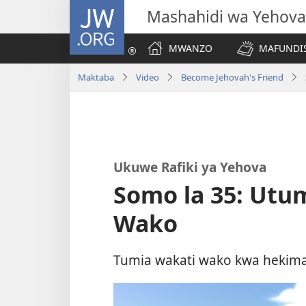
JW.ORG
Mashahidi wa Yehova
MWANZO
MAFUNDIS
Maktaba
Video
Become Jehovah's Friend
Ukuwe Rafiki ya Yehova
Somo la 35: Utu
Wako
Tumia wakati wako kwa hekima