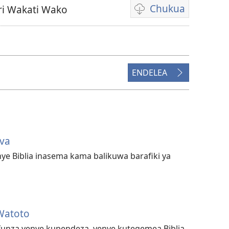
Chukua
ri Wakati Wako
Njia
mbalimbali
za
kuchukua
video
ENDELEA
ova
ye Biblia inasema kama balikuwa barafiki ya
 Watoto
ifunza yenye kupendeza, yenye kutegemea Biblia,