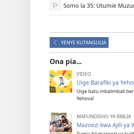
Somo la 35: Utumie Muzu
Fungua
YENYE KUTANGULIA
Ona pia...
VIDEO
Uige Barafiki ya Yeh
Uige batu mbalimbali ben
Yehova!
MAFUNDISHO YA BIBLIA
Mazoezi kwa Ajili ya
Tumia hii mazoezi ya kuj