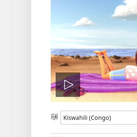
Soma
video
Chagua
Luga