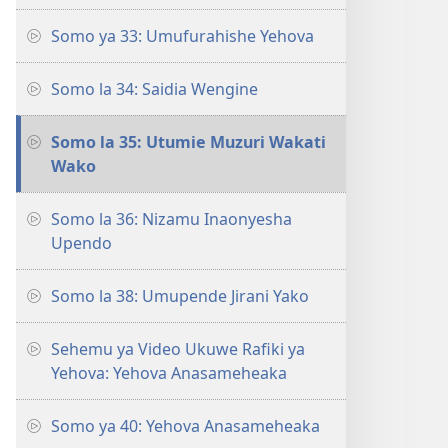
Somo ya 33: Umufurahishe Yehova
Somo la 34: Saidia Wengine
Somo la 35: Utumie Muzuri Wakati
Wako
Somo la 36: Nizamu Inaonyesha
Upendo
Somo la 38: Umupende Jirani Yako
Sehemu ya Video Ukuwe Rafiki ya
Yehova: Yehova Anasameheaka
Somo ya 40: Yehova Anasameheaka