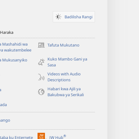
Badilisha Rangi
 Haraka
 Mashahidi wa
Tafuta Mukutano
(opens
va wakutembelee
new
Kuko Mambo Gani ya
window)
ta Mukusanyiko
Sasa
Videos with Audio
o
Descriptions
Habari kwa Ajili ya
a
Bakubwa ya Serikali
ada
hango
®
aba ku Enternete
JW Hub