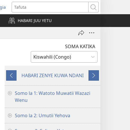
gia
opens
Tafuta
ew
HABARI JUU YETU
indow)
SOMA KATIKA
HABARI ZENYE KUWA NDANI
YENYE
ENDELEA
KUTANGULIA
Somo la 1: Watoto Muwatii Wazazi
Wenu
Somo la 2: Umutii Yehova