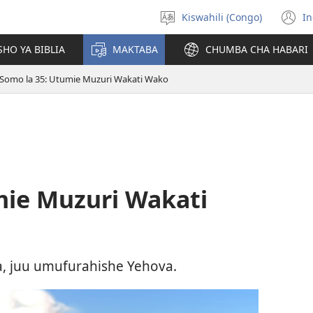
Kiswahili (Congo)
In
Chagua
(
luga
n
HO YA BIBLIA
MAKTABA
CHUMBA CHA HABARI
w
Somo la 35: Utumie Muzuri Wakati Wako
mie Muzuri Wakati
, juu umufurahishe Yehova.