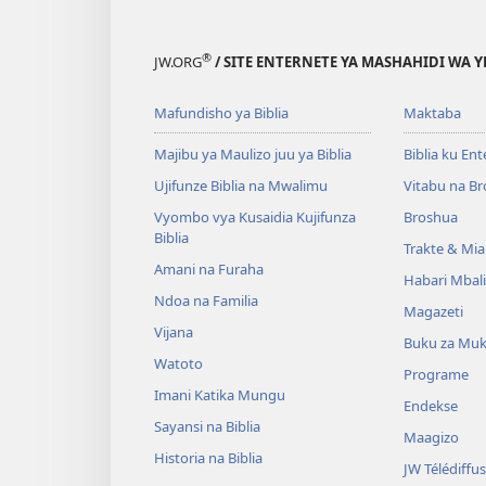
®
JW.ORG
/ SITE ENTERNETE YA MASHAHIDI WA 
Mafundisho ya Biblia
Maktaba
Majibu ya Maulizo juu ya Biblia
Biblia ku En
Ujifunze Biblia na Mwalimu
Vitabu na B
Vyombo vya Kusaidia Kujifunza
Broshua
Biblia
Trakte & Mia
Amani na Furaha
Habari Mbal
Ndoa na Familia
Magazeti
Vijana
Buku za Mu
Watoto
Programe
Imani Katika Mungu
Endekse
Sayansi na Biblia
Maagizo
Historia na Biblia
JW Télédiffu