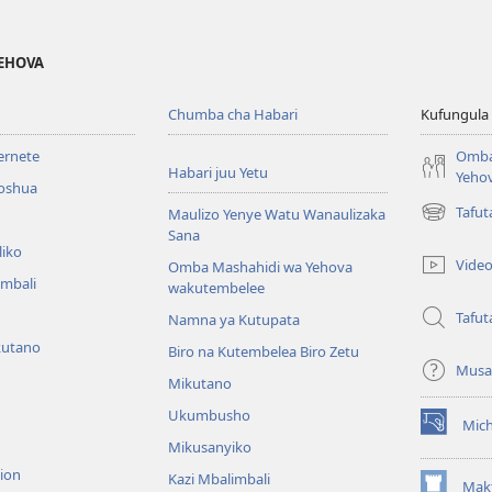
YEHOVA
Chumba cha Habari
Kufungula
ternete
Omba
Habari juu Yetu
Yeho
roshua
Tafu
Maulizo Yenye Watu Wanaulizaka
(opens
Sana
new
liko
window)
Vide
Omba Mashahidi wa Yehova
imbali
wakutembelee
Tafut
Namna ya Kutupata
kutano
Biro na Kutembelea Biro Zetu
Musa
Mikutano
Ukumbusho
Mic
(opens
Mikusanyiko
new
sion
window)
Kazi Mbalimbali
Makt