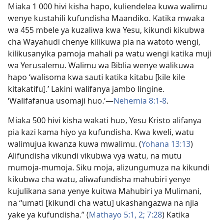
Miaka 1 000 hivi kisha hapo, kuliendelea kuwa walimu
wenye kustahili kufundisha Maandiko. Katika mwaka
wa 455 mbele ya kuzaliwa kwa Yesu, kikundi kikubwa
cha Wayahudi chenye kilikuwa pia na watoto wengi,
kilikusanyika pamoja mahali pa watu wengi katika muji
wa Yerusalemu. Walimu wa Biblia wenye walikuwa
hapo ‘walisoma kwa sauti katika kitabu [kile kile
kitakatifu].’ Lakini walifanya jambo lingine.
‘Walifafanua usomaji huo.’—
Nehemia 8:1-8
.
Miaka 500 hivi kisha wakati huo, Yesu Kristo alifanya
pia kazi kama hiyo ya kufundisha. Kwa kweli, watu
walimujua kwanza kuwa mwalimu. (
Yohana 13:13
)
Alifundisha vikundi vikubwa vya watu, na mutu
mumoja-mumoja. Siku moja, alizungumuza na kikundi
kikubwa cha watu, aliwafundisha mahubiri yenye
kujulikana sana yenye kuitwa Mahubiri ya Mulimani,
na “umati [kikundi cha watu] ukashangazwa na njia
yake ya kufundisha.” (
Mathayo 5:1, 2;
7:28
) Katika