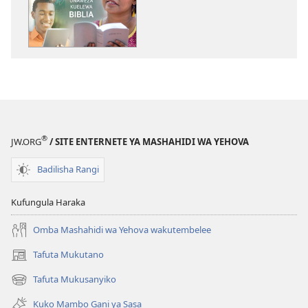
kuchukua
vichapo
vya
kielektroniki
MUNARA
WA
MULINZI
Unaweza
Kuelewa
®
JW.ORG
/ SITE ENTERNETE YA MASHAHIDI WA YEHOVA
Biblia
Badilisha Rangi
Kufungula Haraka
Omba Mashahidi wa Yehova wakutembelee
Tafuta Mukutano
(opens
new
Tafuta Mukusanyiko
(opens
window)
new
Kuko Mambo Gani ya Sasa