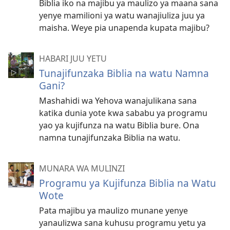
Biblia iko na majibu ya maulizo ya maana sana
yenye mamilioni ya watu wanajiuliza juu ya
maisha. Weye pia unapenda kupata majibu?
HABARI JUU YETU
Tunajifunzaka Biblia na watu Namna
Gani?
Mashahidi wa Yehova wanajulikana sana
katika dunia yote kwa sababu ya programu
yao ya kujifunza na watu Biblia bure. Ona
namna tunajifunzaka Biblia na watu.
MUNARA WA MULINZI
Programu ya Kujifunza Biblia na Watu
Wote
Pata majibu ya maulizo munane yenye
yanaulizwa sana kuhusu programu yetu ya