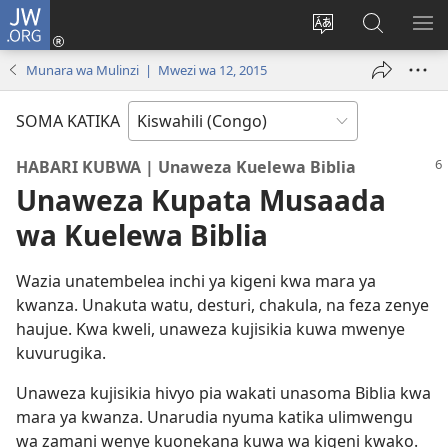
JW.ORG
Ingia
(opens
Badili
Tafuta
ON
new
luga
ku
MA
Munara wa Mulinzi | Mwezi wa 12, 2015
window)
ya
JW.ORG
YA
adresi
ND
SOMA KATIKA
HABARI KUBWA | Unaweza Kuelewa Biblia
Unaweza Kupata Musaada
wa Kuelewa Biblia
Wazia unatembelea inchi ya kigeni kwa mara ya
kwanza. Unakuta watu, desturi, chakula, na feza zenye
haujue. Kwa kweli, unaweza kujisikia kuwa mwenye
kuvurugika.
Unaweza kujisikia hivyo pia wakati unasoma Biblia kwa
mara ya kwanza. Unarudia nyuma katika ulimwengu
wa zamani wenye kuonekana kuwa wa kigeni kwako.