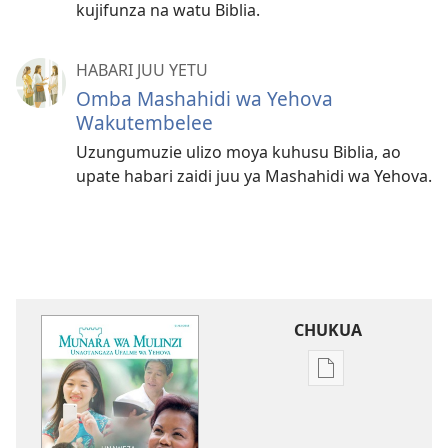
kujifunza na watu Biblia.
HABARI JUU YETU
Omba Mashahidi wa Yehova
Wakutembelee
Uzungumuzie ulizo moya kuhusu Biblia, ao
upate habari zaidi juu ya Mashahidi wa Yehova.
CHUKUA
Njia
mbalimbali
za