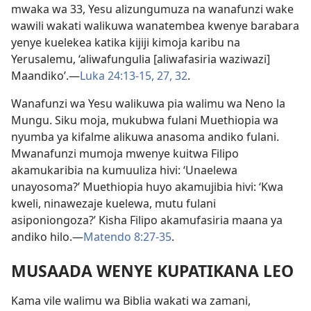
mwaka wa 33, Yesu alizungumuza na wanafunzi wake
wawili wakati walikuwa wanatembea kwenye barabara
yenye kuelekea katika kijiji kimoja karibu na
Yerusalemu, ‘aliwafungulia [aliwafasiria waziwazi]
Maandiko’.—
Luka 24:13-15,
27,
32
.
Wanafunzi wa Yesu walikuwa pia walimu wa Neno la
Mungu. Siku moja, mukubwa fulani Muethiopia wa
nyumba ya kifalme alikuwa anasoma andiko fulani.
Mwanafunzi mumoja mwenye kuitwa Filipo
akamukaribia na kumuuliza hivi: ‘Unaelewa
unayosoma?’ Muethiopia huyo akamujibia hivi: ‘Kwa
kweli, ninawezaje kuelewa, mutu fulani
asiponiongoza?’ Kisha Filipo akamufasiria maana ya
andiko hilo.—
Matendo 8:27-35
.
MUSAADA WENYE KUPATIKANA LEO
Kama vile walimu wa Biblia wakati wa zamani,