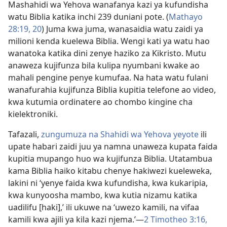
Mashahidi wa Yehova wanafanya kazi ya kufundisha
watu Biblia katika inchi 239 duniani pote. (
Mathayo
28:19, 20
) Juma kwa juma, wanasaidia watu zaidi ya
milioni kenda kuelewa Biblia. Wengi kati ya watu hao
wanatoka katika dini zenye haziko za Kikristo. Mutu
anaweza kujifunza bila kulipa nyumbani kwake ao
mahali pengine penye kumufaa. Na hata watu fulani
wanafurahia kujifunza Biblia kupitia telefone ao video,
kwa kutumia ordinatere ao chombo kingine cha
kielektroniki.
Tafazali,
zungumuza na Shahidi wa Yehova yeyote
ili
upate habari zaidi juu ya namna unaweza kupata faida
kupitia mupango huo wa kujifunza Biblia. Utatambua
kama Biblia haiko kitabu chenye hakiwezi kueleweka,
lakini ni ‘yenye faida kwa kufundisha, kwa kukaripia,
kwa kunyoosha mambo, kwa kutia nizamu katika
uadilifu [haki],’ ili ukuwe na ‘uwezo kamili, na vifaa
kamili kwa ajili ya kila kazi njema.’—
2 Timotheo 3:16,