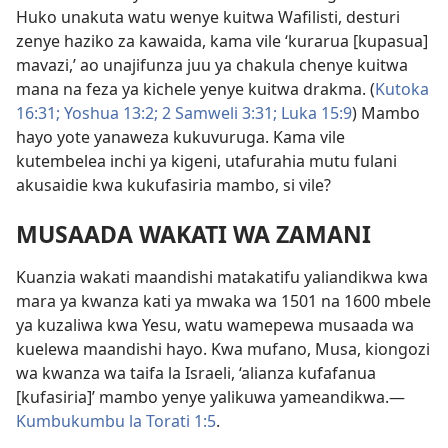
Huko unakuta watu wenye kuitwa Wafilisti, desturi
zenye haziko za kawaida, kama vile ‘kurarua [kupasua]
mavazi,’ ao unajifunza juu ya chakula chenye kuitwa
mana na feza ya kichele yenye kuitwa drakma. (
Kutoka
16:31;
Yoshua 13:2;
2 Samweli 3:31;
Luka 15:9
) Mambo
hayo yote yanaweza kukuvuruga. Kama vile
kutembelea inchi ya kigeni, utafurahia mutu fulani
akusaidie kwa kukufasiria mambo, si vile?
MUSAADA WAKATI WA ZAMANI
Kuanzia wakati maandishi matakatifu yaliandikwa kwa
mara ya kwanza kati ya mwaka wa 1501 na 1600 mbele
ya kuzaliwa kwa Yesu, watu wamepewa musaada wa
kuelewa maandishi hayo. Kwa mufano, Musa, kiongozi
wa kwanza wa taifa la Israeli, ‘alianza kufafanua
[kufasiria]’ mambo yenye yalikuwa yameandikwa.—
Kumbukumbu la Torati 1:5
.