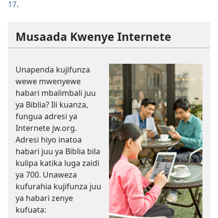
17
.
Musaada Kwenye Internete
Unapenda kujifunza
wewe mwenyewe
habari mbalimbali juu
ya Biblia? Ili kuanza,
fungua adresi ya
Internete jw.org.
Adresi hiyo inatoa
habari juu ya Biblia bila
kulipa katika luga zaidi
ya 700. Unaweza
kufurahia kujifunza juu
ya habari zenye
kufuata: