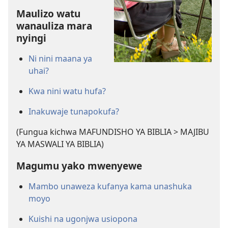
Maulizo watu
wanauliza mara
nyingi
Ni nini maana ya
uhai?
Kwa nini watu hufa?
Inakuwaje tunapokufa?
(Fungua kichwa MAFUNDISHO YA BIBLIA > MAJIBU
YA MASWALI YA BIBLIA)
Magumu yako mwenyewe
Mambo unaweza kufanya kama unashuka
moyo
Kuishi na ugonjwa usiopona