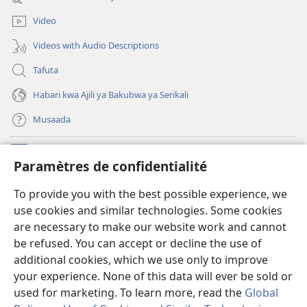
window)
Video
Videos with Audio Descriptions
Tafuta
Habari kwa Ajili ya Bakubwa ya Serikali
Musaada
Michango
(opens
Paramètres de confidentialité
new
window)
Maktaba ku Enternete
To provide you with the best possible experience, we
(opens
use cookies and similar technologies. Some cookies
new
®
JW Hub
window)
are necessary to make our website work and cannot
(opens
be refused. You can accept or decline the use of
new
Programu ya JW Library
window)
additional cookies, which we use only to improve
your experience. None of this data will ever be sold or
used for marketing. To learn more, read the
Global