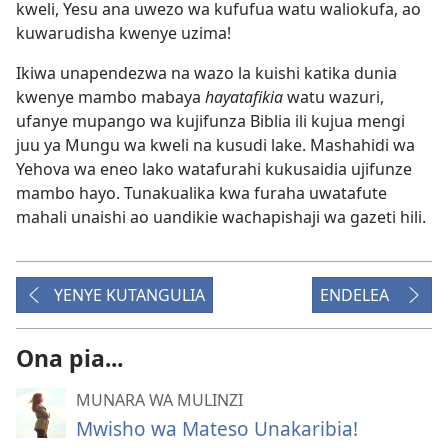
kweli, Yesu ana uwezo wa kufufua watu waliokufa, ao
kuwarudisha kwenye uzima!
Ikiwa unapendezwa na wazo la kuishi katika dunia
kwenye mambo mabaya
hayatafikia
watu wazuri,
ufanye mupango wa kujifunza Biblia ili kujua mengi
juu ya Mungu wa kweli na kusudi lake. Mashahidi wa
Yehova wa eneo lako watafurahi kukusaidia ujifunze
mambo hayo. Tunakualika kwa furaha uwatafute
mahali unaishi ao uandikie wachapishaji wa gazeti hili.
YENYE KUTANGULIA
ENDELEA
Ona pia...
MUNARA WA MULINZI
Mwisho wa Mateso Unakaribia!