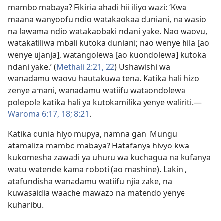
mambo mabaya? Fikiria ahadi hii iliyo wazi: ‘Kwa
maana wanyoofu ndio watakaokaa duniani, na wasio
na lawama ndio watakaobaki ndani yake. Nao waovu,
watakatiliwa mbali kutoka duniani; nao wenye hila [ao
wenye ujanja], watangolewa [ao kuondolewa] kutoka
ndani yake.’ (
Methali 2:21, 22
) Ushawishi wa
wanadamu waovu hautakuwa tena. Katika hali hizo
zenye amani, wanadamu watiifu wataondolewa
polepole katika hali ya kutokamilika yenye waliriti.—
Waroma 6:17, 18;
8:21
.
Katika dunia hiyo mupya, namna gani Mungu
atamaliza mambo mabaya? Hatafanya hivyo kwa
kukomesha zawadi ya uhuru wa kuchagua na kufanya
watu watende kama roboti (ao mashine). Lakini,
atafundisha wanadamu watiifu njia zake, na
kuwasaidia waache mawazo na matendo yenye
kuharibu.