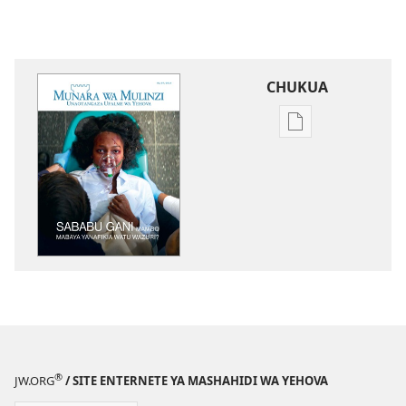
CHUKUA
Njia
mbalimbali
za
kuchukua
vichapo
vya
kielektroniki
MUNARA
WA
MULINZI
Sababu
Gani
®
JW.ORG
/ SITE ENTERNETE YA MASHAHIDI WA YEHOVA
Mambo