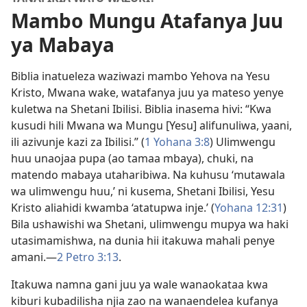
Mambo Mungu Atafanya Juu
ya Mabaya
Biblia inatueleza waziwazi mambo Yehova na Yesu
Kristo, Mwana wake, watafanya juu ya mateso yenye
kuletwa na Shetani Ibilisi. Biblia inasema hivi: “Kwa
kusudi hili Mwana wa Mungu [Yesu] alifunuliwa, yaani,
ili azivunje kazi za Ibilisi.” (
1 Yohana 3:8
) Ulimwengu
huu unaojaa pupa (ao tamaa mbaya), chuki, na
matendo mabaya utaharibiwa. Na kuhusu ‘mutawala
wa ulimwengu huu,’ ni kusema, Shetani Ibilisi, Yesu
Kristo aliahidi kwamba ‘atatupwa inje.’ (
Yohana 12:31
)
Bila ushawishi wa Shetani, ulimwengu mupya wa haki
utasimamishwa, na dunia hii itakuwa mahali penye
amani.—
2 Petro 3:13
.
Itakuwa namna gani juu ya wale wanaokataa kwa
kiburi kubadilisha njia zao na wanaendelea kufanya