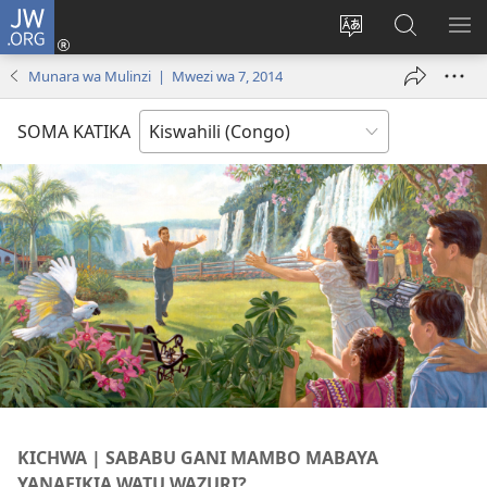
JW.ORG
Ingia
(opens
Badili
Tafuta
ON
new
luga
ku
MA
Munara wa Mulinzi | Mwezi wa 7, 2014
window)
ya
JW.ORG
YA
adresi
ND
SOMA KATIKA
KICHWA | SABABU GANI MAMBO MABAYA
YANAFIKIA WATU WAZURI?