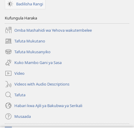
Mabaya
Badilisha Rangi
Yanafikia
Watu
Kufungula Haraka
Wazuri?
Omba Mashahidi wa Yehova wakutembelee
Tafuta Mukutano
(opens
new
Tafuta Mukusanyiko
(opens
window)
new
Kuko Mambo Gani ya Sasa
window)
Video
Videos with Audio Descriptions
Tafuta
Habari kwa Ajili ya Bakubwa ya Serikali
Musaada
Michango
(opens