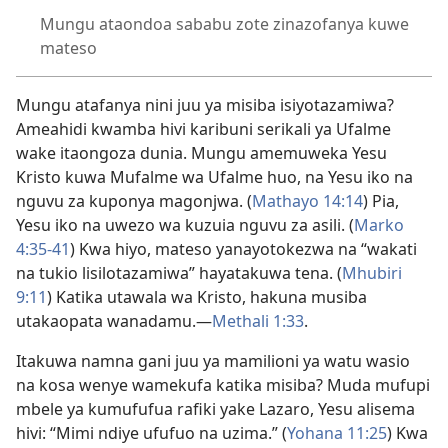
Mungu ataondoa sababu zote zinazofanya kuwe
mateso
Mungu atafanya nini juu ya misiba isiyotazamiwa?
Ameahidi kwamba hivi karibuni serikali ya Ufalme
wake itaongoza dunia.
Mungu amemuweka Yesu
Kristo kuwa Mufalme wa Ufalme huo, na Yesu iko na
nguvu za kuponya magonjwa. (
Mathayo 14:14
) Pia,
Yesu iko na uwezo wa kuzuia nguvu za asili. (
Marko
4:35-41
) Kwa hiyo, mateso yanayotokezwa na “wakati
na tukio lisilotazamiwa” hayatakuwa tena. (
Mhubiri
9:11
) Katika utawala wa Kristo, hakuna musiba
utakaopata wanadamu.—
Methali 1:33
.
Itakuwa namna gani juu ya mamilioni ya watu wasio
na kosa wenye wamekufa katika misiba? Muda mufupi
mbele ya kumufufua rafiki yake Lazaro, Yesu alisema
hivi: “Mimi ndiye ufufuo na uzima.” (
Yohana 11:25
) Kwa