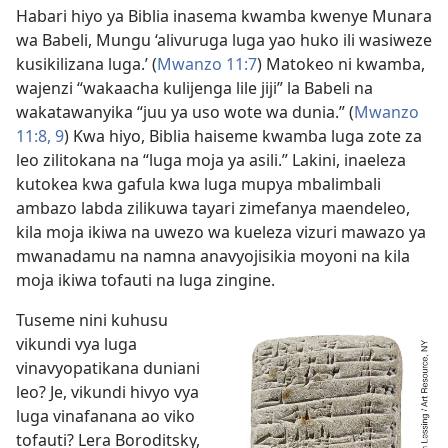
Habari hiyo ya Biblia inasema kwamba kwenye Munara
wa Babeli, Mungu ‘alivuruga luga yao huko ili wasiweze
kusikilizana luga.’ (
Mwanzo 11:7
) Matokeo ni kwamba,
wajenzi “wakaacha kulijenga lile jiji” la Babeli na
wakatawanyika “juu ya uso wote wa dunia.” (
Mwanzo
11:8, 9
) Kwa hiyo, Biblia haiseme kwamba luga zote za
leo zilitokana na “luga moja ya asili.” Lakini, inaeleza
kutokea kwa gafula kwa luga mupya mbalimbali
ambazo labda zilikuwa tayari zimefanya maendeleo,
kila moja ikiwa na uwezo wa kueleza vizuri mawazo ya
mwanadamu na namna anavyojisikia moyoni na kila
moja ikiwa tofauti na luga zingine.
Tuseme nini kuhusu
vikundi vya luga
vinavyopatikana duniani
leo? Je, vikundi hivyo vya
luga vinafanana ao viko
tofauti? Lera Boroditsky,