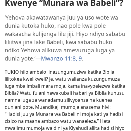
Kwenye “Munara wa Babeli”?
‘Yehova akawatawanya juu ya uso wote wa
dunia kutoka huko, nao pole kwa pole
wakaacha kulijenga lile jiji. Hiyo ndiyo sababu
liliitwa jina lake Babeli, kwa sababu huko
ndiko Yehova alikuwa amevuruga luga ya
dunia yote.’​—
Mwanzo 11:8, 9
.
TUKIO hilo ambalo linazungumuziwa katika Biblia
lilitokea kwelikweli? Je, watu walianza kuzungumuza
luga mbalimbali mara moja, kama inavyoelezwa katika
Biblia? Watu fulani hawakubali habari ya Biblia kuhusu
namna luga za wanadamu zilivyoanza na kuenea
duniani pote. Muandikaji mumoja anasema hivi:
“Hadisi juu ya Munara wa Babeli ni moja kati ya hadisi
zisizo na maana ambazo watu wanaeleza.” Hata
mwalimu mumoja wa dini ya Kiyahudi aliita hadisi hiyo