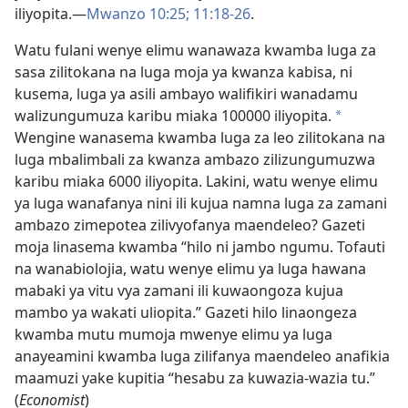
iliyopita.​—
Mwanzo 10:25;
11:18-26
.
Watu fulani wenye elimu wanawaza kwamba luga za
sasa zilitokana na luga moja ya kwanza kabisa, ni
kusema, luga ya asili ambayo walifikiri wanadamu
walizungumuza karibu miaka 100000 iliyopita.
*
Wengine wanasema kwamba luga za leo zilitokana na
luga mbalimbali za kwanza ambazo zilizungumuzwa
karibu miaka 6000 iliyopita. Lakini, watu wenye elimu
ya luga wanafanya nini ili kujua namna luga za zamani
ambazo zimepotea zilivyofanya maendeleo? Gazeti
moja linasema kwamba “hilo ni jambo ngumu. Tofauti
na wanabiolojia, watu wenye elimu ya luga hawana
mabaki ya vitu vya zamani ili kuwaongoza kujua
mambo ya wakati uliopita.” Gazeti hilo linaongeza
kwamba mutu mumoja mwenye elimu ya luga
anayeamini kwamba luga zilifanya maendeleo anafikia
maamuzi yake kupitia “hesabu za kuwazia-wazia tu.”
(
Economist
)