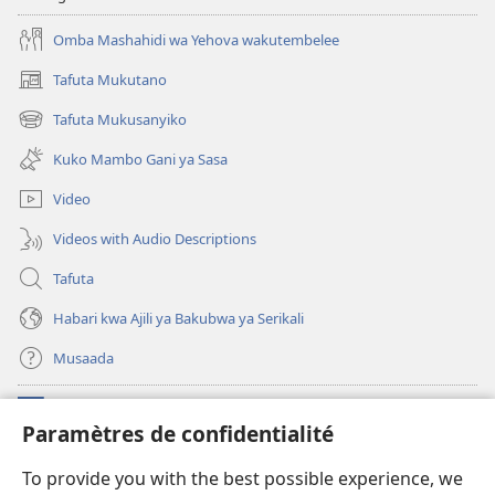
Yataisha
Omba Mashahidi wa Yehova wakutembelee
Wakati
Gani?
Tafuta Mukutano
(opens
new
Tafuta Mukusanyiko
(opens
window)
new
Kuko Mambo Gani ya Sasa
window)
Video
Videos with Audio Descriptions
Tafuta
Habari kwa Ajili ya Bakubwa ya Serikali
Musaada
Michango
(opens
Paramètres de confidentialité
new
window)
Maktaba ku Enternete
To provide you with the best possible experience, we
(opens