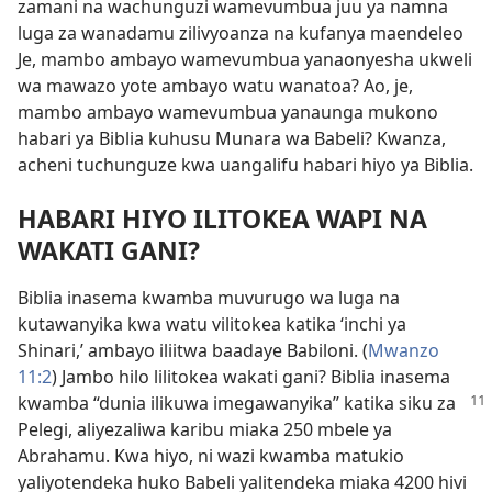
zamani na wachunguzi wamevumbua juu ya namna
luga za wanadamu zilivyoanza na kufanya maendeleo
Je, mambo ambayo wamevumbua yanaonyesha ukweli
wa mawazo yote ambayo watu wanatoa? Ao, je,
mambo ambayo wamevumbua yanaunga mukono
habari ya Biblia kuhusu Munara wa Babeli? Kwanza,
acheni tuchunguze kwa uangalifu habari hiyo ya Biblia.
HABARI HIYO ILITOKEA WAPI NA
WAKATI GANI?
Biblia inasema kwamba muvurugo wa luga na
kutawanyika kwa watu vilitokea katika ‘inchi ya
Shinari,’ ambayo iliitwa baadaye Babiloni. (
Mwanzo
11:2
) Jambo hilo lilitokea wakati gani? Biblia inasema
kwamba
“dunia ilikuwa imegawanyika” katika siku za
Pelegi, aliyezaliwa karibu miaka 250 mbele ya
Abrahamu. Kwa hiyo, ni wazi kwamba matukio
yaliyotendeka huko Babeli yalitendeka miaka 4200 hivi