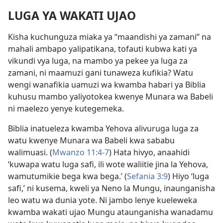
LUGA YA WAKATI UJAO
Kisha kuchunguza miaka ya “maandishi ya zamani” na
mahali ambapo yalipatikana, tofauti kubwa kati ya
vikundi vya luga, na mambo ya pekee ya luga za
zamani, ni maamuzi gani tunaweza kufikia? Watu
wengi wanafikia uamuzi wa kwamba habari ya Biblia
kuhusu mambo yaliyotokea kwenye Munara wa Babeli
ni maelezo yenye kutegemeka.
Biblia inatueleza kwamba Yehova alivuruga luga za
watu kwenye Munara wa Babeli kwa sababu
walimuasi. (
Mwanzo 11:4-7
) Hata hivyo, anaahidi
‘kuwapa watu luga safi, ili wote waliitie jina la Yehova,
wamutumikie bega kwa bega.’ (
Sefania 3:9
) Hiyo ‘luga
safi,’ ni kusema, kweli ya Neno la Mungu, inaunganisha
leo watu wa dunia yote. Ni jambo lenye kueleweka
kwamba wakati ujao Mungu ataunganisha wanadamu