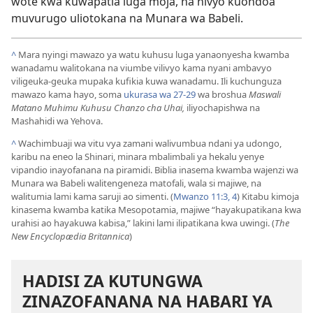
wote kwa kuwapatia luga moja, na hivyo kuondoa
muvurugo uliotokana na Munara wa Babeli.
^
Mara nyingi mawazo ya watu kuhusu luga yanaonyesha kwamba
wanadamu walitokana na viumbe vilivyo kama nyani ambavyo
viligeuka​-geuka mupaka kufikia kuwa wanadamu. Ili kuchunguza
mawazo kama hayo, soma
ukurasa wa 27-29
wa broshua
Maswali
Matano Muhimu Kuhusu Chanzo cha Uhai,
iliyochapishwa na
Mashahidi wa Yehova.
^
Wachimbuaji wa vitu vya zamani walivumbua ndani ya udongo,
karibu na eneo la Shinari, minara mbalimbali ya hekalu yenye
vipandio inayofanana na piramidi. Biblia inasema kwamba wajenzi wa
Munara wa Babeli walitengeneza matofali, wala si majiwe, na
walitumia lami kama saruji ao simenti. (
Mwanzo 11:3, 4
) Kitabu kimoja
kinasema kwamba katika Mesopotamia, majiwe “hayakupatikana kwa
urahisi ao hayakuwa kabisa,” lakini lami ilipatikana kwa uwingi. (
The
New Encyclopædia Britannica
)
HADISI ZA KUTUNGWA
ZINAZOFANANA NA HABARI YA