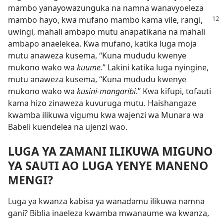
mambo yanayowazunguka na namna wanavyoeleza
mambo hayo, kwa mufano mambo kama vile, rangi,
uwingi, mahali ambapo mutu anapatikana na mahali
ambapo anaelekea. Kwa mufano, katika luga moja
mutu anaweza kusema, “Kuna mududu kwenye
mukono wako wa
kuume.
” Lakini katika luga nyingine,
mutu anaweza kusema, “Kuna mududu kwenye
mukono wako wa
kusini-mangaribi
.” Kwa kifupi, tofauti
kama hizo zinaweza kuvuruga mutu. Haishangaze
kwamba ilikuwa vigumu kwa wajenzi wa Munara wa
Babeli kuendelea na ujenzi wao.
LUGA YA ZAMANI ILIKUWA MIGUNO
YA SAUTI AO LUGA YENYE MANENO
MENGI?
Luga ya kwanza kabisa ya wanadamu ilikuwa namna
gani? Biblia inaeleza kwamba mwanaume wa kwanza,