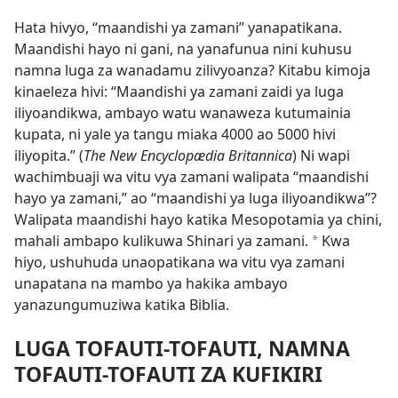
Hata hivyo, “maandishi ya zamani” yanapatikana.
Maandishi hayo ni gani, na yanafunua nini kuhusu
namna luga za wanadamu zilivyoanza? Kitabu kimoja
kinaeleza hivi: “Maandishi ya zamani zaidi ya luga
iliyoandikwa, ambayo watu wanaweza kutumainia
kupata, ni yale ya tangu miaka 4000 ao 5000 hivi
iliyopita.” (
The New Encyclopædia Britannica
) Ni wapi
wachimbuaji wa vitu vya zamani walipata “maandishi
hayo ya zamani,” ao “maandishi ya luga iliyoandikwa”?
Walipata maandishi hayo katika Mesopotamia ya chini,
mahali ambapo kulikuwa Shinari ya zamani.
Kwa
*
hiyo, ushuhuda unaopatikana wa vitu vya zamani
unapatana na mambo ya hakika ambayo
yanazungumuziwa katika Biblia.
LUGA TOFAUTI-TOFAUTI, NAMNA
TOFAUTI​-TOFAUTI ZA KUFIKIRI