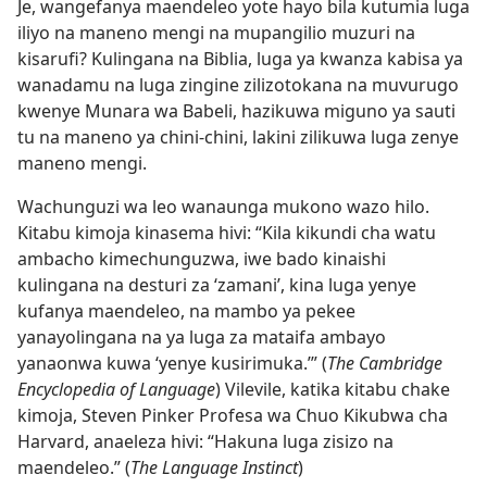
Je, wangefanya maendeleo yote hayo bila kutumia luga
iliyo na maneno mengi na mupangilio muzuri na
kisarufi? Kulingana na Biblia, luga ya kwanza kabisa ya
wanadamu na luga zingine zilizotokana na muvurugo
kwenye Munara wa Babeli, hazikuwa miguno ya sauti
tu na maneno ya chini-chini, lakini zilikuwa luga zenye
maneno mengi.
Wachunguzi wa leo wanaunga mukono wazo hilo.
Kitabu kimoja kinasema hivi: “Kila kikundi cha watu
ambacho kimechunguzwa, iwe bado kinaishi
kulingana na desturi za ‘zamani’, kina luga yenye
kufanya maendeleo, na mambo ya pekee
yanayolingana na ya luga za mataifa ambayo
yanaonwa kuwa ‘yenye kusirimuka.’” (
The Cambridge
Encyclopedia of Language
) Vilevile, katika kitabu chake
kimoja, Steven Pinker Profesa wa Chuo Kikubwa cha
Harvard, anaeleza hivi: “Hakuna luga zisizo na
maendeleo.” (
The Language Instinct
)