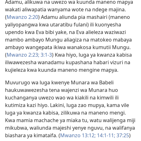
Adamu, alikuwa na uwezo wa kuunda maneno mapya
wakati aliwapatia wanyama wote na ndege majina.
(
Mwanzo 2:20
) Adamu aliunda pia mashairi (maneno
yaliyopangwa kwa utaratibu fulani) ili kuonyesha
upendo kwa Eva bibi yake, na Eva alieleza waziwazi
mambo ambayo Mungu aliagiza na matokeo mabaya
ambayo wangepata ikiwa wanakosa kumutii Mungu.
(
Mwanzo 2:23;
3:1-3
) Kwa hiyo, luga ya kwanza kabisa
iliwawezesha wanadamu kupashana habari vizuri na
kujieleza kwa kuunda maneno mengine mapya.
Muvurugo wa luga kwenye Munara wa Babeli
haukuwawezesha tena wajenzi wa Munara huo
kuchanganya uwezo wao wa kiakili na kimwili ili
kutimiza kazi hiyo. Lakini, luga zao mupya, kama vile
luga ya kwanza kabisa, zilikuwa na maneno mengi.
Kwa mamia machache ya miaka tu, watu walijenga miji
mikubwa, waliunda majeshi yenye nguvu, na walifanya
biashara ya kimataifa. (
Mwanzo 13:12;
14:1-11;
37:25
)