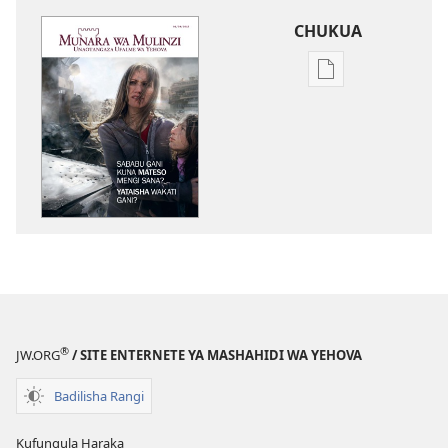
CHUKUA
Njia
mbalimbali
za
kuchukua
vichapo
vya
kielektroniki
MUNARA
WA
MULINZI
Sababu
Gani
®
JW.ORG
/ SITE ENTERNETE YA MASHAHIDI WA YEHOVA
Kuna
Mateso
Badilisha Rangi
Mengi?
Mateso
Kufungula Haraka