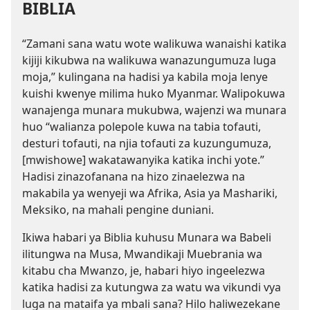
BIBLIA
“Zamani sana watu wote walikuwa wanaishi katika
kijiji kikubwa na walikuwa wanazungumuza luga
moja,” kulingana na hadisi ya kabila moja lenye
kuishi kwenye milima huko Myanmar. Walipokuwa
wanajenga munara mukubwa, wajenzi wa munara
huo “walianza polepole kuwa na tabia tofauti,
desturi tofauti, na njia tofauti za kuzungumuza,
[mwishowe] wakatawanyika katika inchi yote.”
Hadisi zinazofanana na hizo zinaelezwa na
makabila ya wenyeji wa Afrika, Asia ya Mashariki,
Meksiko, na mahali pengine duniani.
Ikiwa habari ya Biblia kuhusu Munara wa Babeli
ilitungwa na Musa, Mwandikaji Muebrania wa
kitabu cha Mwanzo, je, habari hiyo ingeelezwa
katika hadisi za kutungwa za watu wa vikundi vya
luga na mataifa ya mbali sana? Hilo haliwezekane