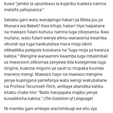
kuwa “jambo la upumbavu la kujaribu kueleza namna
mataifa yalivyoanza.”
Sababu gani watu wanapinga habari ya Biblia juu ya
Munara wa Babeli? Kwa kifupi, habari hiyo haipatane
na mawazo fulani kuhusu namna luga zilivyoanza. Kwa
mufano, watu fulani wenye elimu wanasema kwamba
vikundi vya luga havikutokea mara moja lakini
vilibadilika polepole kutokana na “luga moja ya kwanza
kabisa.” Wengine wanaamini kwamba luga mbalimbali
za mwanzoni zilikomaa zenyewe bila kutegemea luga
zingine, kuanzia miguno ya sauti tu mupaka kuunda
maneno mengi. Mawazo hayo na mawazo mengine
yenye kupingana yamefanya watu wengi wakubaliane
na Profesa Tecumseh Fitch, ambaye aliandika katika
kitabu chake hivi
:
“Bado hatujapata majibu yenye
kusadikisha kabisa.” (
The Evolution of Language
)
Ni mambo gani ambayo wachimbuaji wa vitu vya