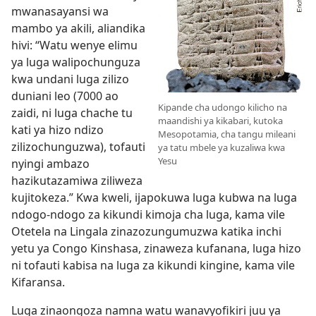
mwanasayansi wa
mambo ya akili, aliandika
hivi: “Watu wenye elimu
ya luga walipochunguza
kwa undani luga zilizo
duniani leo (7000 ao
Kipande cha udongo kilicho na
zaidi, ni luga chache tu
maandishi ya kikabari, kutoka
kati ya hizo ndizo
Mesopotamia, cha tangu mileani
zilizochunguzwa), tofauti
ya tatu mbele ya kuzaliwa kwa
Yesu
nyingi ambazo
hazikutazamiwa ziliweza
kujitokeza.” Kwa kweli, ijapokuwa luga kubwa na luga
ndogo-ndogo za kikundi kimoja cha luga, kama vile
Otetela na Lingala zinazozungumuzwa katika inchi
yetu ya Congo Kinshasa, zinaweza kufanana, luga hizo
ni tofauti kabisa na luga za kikundi kingine, kama vile
Kifaransa.
Luga zinaongoza namna watu wanavyofikiri juu ya