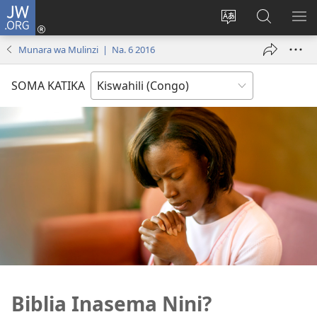
JW.ORG
Ingia
(opens
Badili
Tafuta
ON
new
luga
ku
MA
Munara wa Mulinzi | Na. 6 2016
window)
ya
JW.ORG
YA
adresi
ND
SOMA KATIKA
Biblia Inasema Nini?