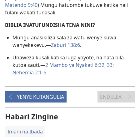
Matendo 9:40
) Mungu hatuombe tukuwe katika hali
fulani wakati tunasali.
BIBLIA INATUFUNDISHA TENA NINI?
Mungu anasikiliza sala za watu wenye kuwa
wanyekekevu.—
Zaburi 138:6
.
Unaweza kusali katika luga yoyote, na hata bila
kutoa sauti.—
2 Mambo ya Nyakati 6:32, 33;
Nehemia 2:1-6
.
YENYE KUTANGULIA
ENDELEA
Habari Zingine
Imani na Ibada