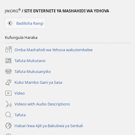
Maono
Yenye
®
JW.ORG
/ SITE ENTERNETE YA MASHAHIDI WA YEHOVA
Kutusaidia
Kuelewa
Badilisha Rangi
Makao
ya
Kufungula Haraka
Roho
Omba Mashahidi wa Yehova wakutembelee
Tafuta Mukutano
(opens
new
Tafuta Mukusanyiko
(opens
window)
new
Kuko Mambo Gani ya Sasa
window)
Video
Videos with Audio Descriptions
Tafuta
Habari kwa Ajili ya Bakubwa ya Serikali