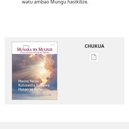
watu ambao Mungu hasikilize.
CHUKUA
Njia
mbalimbali
za
kuchukua
vichapo
vya
kielektroniki
MUNARA
WA
MULINZI