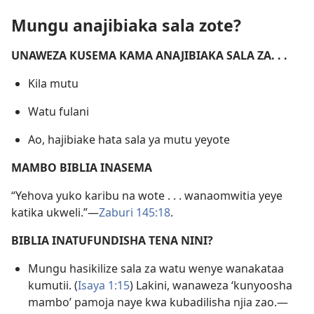
Mungu anajibiaka sala zote?
UNAWEZA KUSEMA KAMA ANAJIBIAKA SALA ZA. . .
Kila mutu
Watu fulani
Ao, hajibiake hata sala ya mutu yeyote
MAMBO BIBLIA INASEMA
“Yehova yuko karibu na wote . . . wanaomwitia yeye
katika ukweli.”—
Zaburi 145:18
.
BIBLIA INATUFUNDISHA TENA NINI?
Mungu hasikilize sala za watu wenye wanakataa
kumutii. (
Isaya 1:15
) Lakini, wanaweza ‘kunyoosha
mambo’ pamoja naye kwa kubadilisha njia zao.—