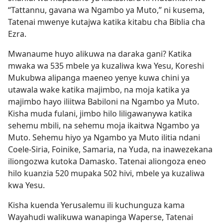
“Tattannu, gavana wa Ngambo ya Muto,” ni kusema,
Tatenai mwenye kutajwa katika kitabu cha Biblia cha
Ezra.
Mwanaume huyo alikuwa na daraka gani? Katika
mwaka wa 535 mbele ya kuzaliwa kwa Yesu, Koreshi
Mukubwa alipanga maeneo yenye kuwa chini ya
utawala wake katika majimbo, na moja katika ya
majimbo hayo iliitwa Babiloni na Ngambo ya Muto.
Kisha muda fulani, jimbo hilo liligawanywa katika
sehemu mbili, na sehemu moja ikaitwa Ngambo ya
Muto. Sehemu hiyo ya Ngambo ya Muto ilitia ndani
Coele-Siria, Foinike, Samaria, na Yuda, na inawezekana
iliongozwa kutoka Damasko. Tatenai aliongoza eneo
hilo kuanzia 520 mupaka 502 hivi, mbele ya kuzaliwa
kwa Yesu.
Kisha kuenda Yerusalemu ili kuchunguza kama
Wayahudi walikuwa wanapinga Waperse, Tatenai