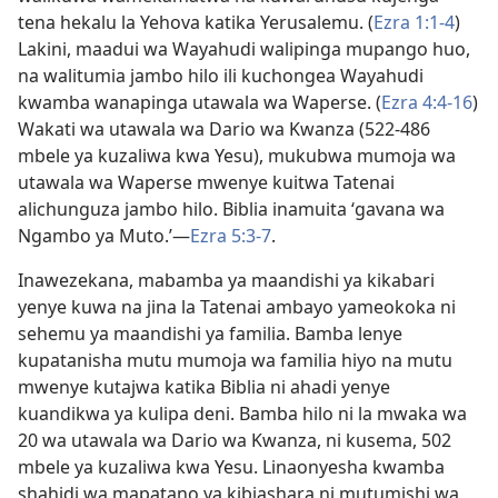
tena hekalu la Yehova katika Yerusalemu. (
Ezra 1:1-4
)
Lakini, maadui wa Wayahudi walipinga mupango huo,
na walitumia jambo hilo ili kuchongea Wayahudi
kwamba wanapinga utawala wa Waperse. (
Ezra 4:4-16
)
Wakati wa utawala wa Dario wa Kwanza (522-486
mbele ya kuzaliwa kwa Yesu), mukubwa mumoja wa
utawala wa Waperse mwenye kuitwa Tatenai
alichunguza jambo hilo. Biblia inamuita ‘gavana wa
Ngambo ya Muto.’​—
Ezra 5:3-7
.
Inawezekana, mabamba ya maandishi ya kikabari
yenye kuwa na jina la Tatenai ambayo yameokoka ni
sehemu ya maandishi ya familia. Bamba lenye
kupatanisha mutu mumoja wa familia hiyo na mutu
mwenye kutajwa katika Biblia ni ahadi yenye
kuandikwa ya kulipa deni. Bamba hilo ni la mwaka wa
20 wa utawala wa Dario wa Kwanza, ni kusema, 502
mbele ya kuzaliwa kwa Yesu. Linaonyesha kwamba
shahidi wa mapatano ya kibiashara ni mutumishi wa