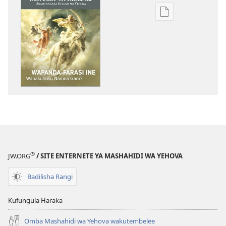
Njia
mbalimbali
za
kuchukua
vichapo
vya
kielektroniki
MUNARA
WA
MULINZI
Wapanda-
Farasi
®
JW.ORG
/ SITE ENTERNETE YA MASHAHIDI WA YEHOVA
Ine​
—
Badilisha Rangi
Wanakuhusu
Namna
Kufungula Haraka
Gani?
Omba Mashahidi wa Yehova wakutembelee