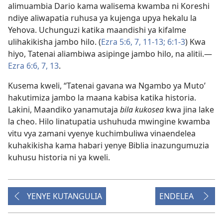
alimuambia Dario kama walisema kwamba ni Koreshi
ndiye aliwapatia ruhusa ya kujenga upya hekalu la
Yehova. Uchunguzi katika maandishi ya kifalme
ulihakikisha jambo hilo. (
Ezra 5:6, 7,
11-13;
6:1-3
) Kwa
hiyo, Tatenai aliambiwa asipinge jambo hilo, na alitii.​—
Ezra 6:6, 7,
13
.
Kusema kweli, “Tatenai gavana wa Ngambo ya Muto’
hakutimiza jambo la maana kabisa katika historia.
Lakini, Maandiko yanamutaja
bila kukosea
kwa jina lake
la cheo. Hilo linatupatia ushuhuda mwingine kwamba
vitu vya zamani vyenye kuchimbuliwa vinaendelea
kuhakikisha kama habari yenye Biblia inazungumuzia
kuhusu historia ni ya kweli.
YENYE KUTANGULIA
ENDELEA