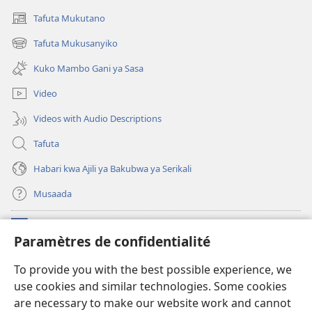
Tafuta Mukutano
(opens
new
Tafuta Mukusanyiko
(opens
window)
new
Kuko Mambo Gani ya Sasa
window)
Video
Videos with Audio Descriptions
Tafuta
Habari kwa Ajili ya Bakubwa ya Serikali
Musaada
Michango
(opens
Paramètres de confidentialité
new
window)
Maktaba ku Enternete
To provide you with the best possible experience, we
(opens
use cookies and similar technologies. Some cookies
new
®
JW Hub
window)
are necessary to make our website work and cannot
(opens