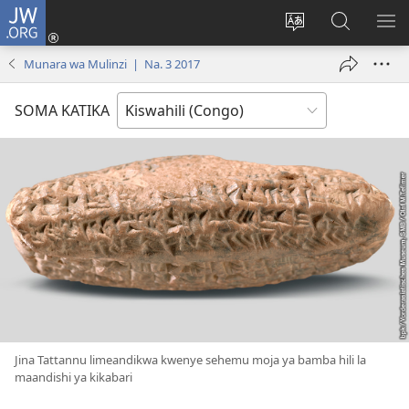
JW.ORG
Ingia
(opens
Badili
Tafuta
ON
new
luga
ku
MA
Munara wa Mulinzi | Na. 3 2017
window)
ya
JW.ORG
YA
adresi
ND
SOMA KATIKA
Jina Tattannu limeandikwa kwenye sehemu moja ya bamba hili la
maandishi ya kikabari