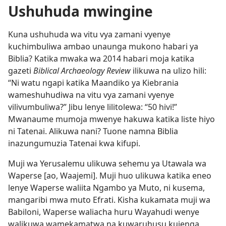
Ushuhuda mwingine
Kuna ushuhuda wa vitu vya zamani vyenye
kuchimbuliwa ambao unaunga mukono habari ya
Biblia? Katika mwaka wa 2014 habari moja katika
gazeti
Biblical Archaeology Review
ilikuwa na ulizo hili:
“Ni watu ngapi katika Maandiko ya Kiebrania
wameshuhudiwa na vitu vya zamani vyenye
vilivumbuliwa?” Jibu lenye lilitolewa: “50 hivi!”
Mwanaume mumoja mwenye hakuwa katika liste hiyo
ni Tatenai. Alikuwa nani? Tuone namna Biblia
inazungumuzia Tatenai kwa kifupi.
Muji wa Yerusalemu ulikuwa sehemu ya Utawala wa
Waperse [ao, Waajemi]. Muji huo ulikuwa katika eneo
lenye Waperse waliita Ngambo ya Muto, ni kusema,
mangaribi mwa muto Efrati. Kisha kukamata muji wa
Babiloni, Waperse waliacha huru Wayahudi wenye
walikuwa wamekamatwa na kuwaruhusu kujenga