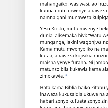
mahangaiko, wasiwasi, ao huz
kuona mutu mwenye anaweza ku
namna gani munaweza kuipigan
Yesu Kristo, mutu mwenye heki
dunia, alisemaka hivi: “Watu 
munganga, lakini wagonjwa ndi
Kama mutu mwenye iko na mat
kufaa, anaweza kujisikia muzur
maisha yenye furaha. Ni jambo
matunzo bila kukawia kama al
zimekawia.
a
Hata kama Biblia haiko kitabu
inaweza kukusaidia ukuwe na af
habari zenye kufuata zenye z
kutusaidia tupiganishe matatizo