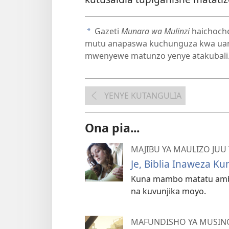
Gazeti
Munara wa Mulinzi
haichoche
a
mutu anapaswa kuchunguza kwa uan
mwenyewe matunzo yenye atakubali
YENYE KUTANGULIA
Ona pia...
MAJIBU YA MAULIZO JUU 
Je, Biblia Inaweza K
Kuna mambo matatu amba
na kuvunjika moyo.
MAFUNDISHO YA MUSINGI