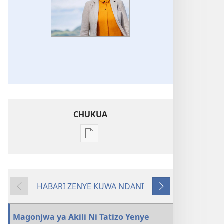
CHUKUA
Njia
mbalimbali
za
kuchukua
HABARI ZENYE KUWA NDANI
vichapo
YENYE
ENDELEA
vya
KUTANGULIA
kielektroniki
Magonjwa ya Akili Ni Tatizo Yenye
MUNARA