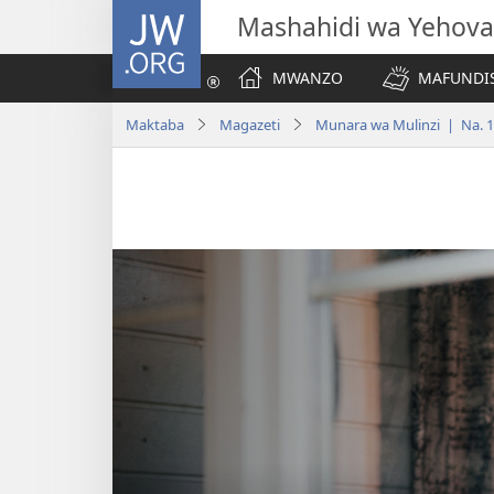
JW.ORG
Mashahidi wa Yehova
MWANZO
MAFUNDIS
Maktaba
Magazeti
Munara wa Mulinzi | Na. 1