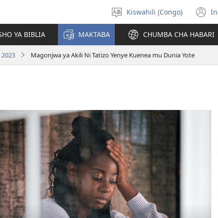
Kiswahili (Congo)
In
Chagua
(
luga
n
HO YA BIBLIA
MAKTABA
CHUMBA CHA HABARI
w
 2023
Magonjwa ya Akili Ni Tatizo Yenye Kuenea mu Dunia Yote