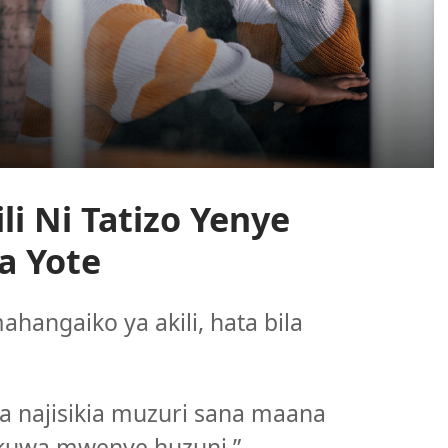
i Ni Tatizo Yenye
a Yote
hangaiko ya akili, hata bila
wa najisikia muzuri sana maana
a kuwa mwenye huzuni.”