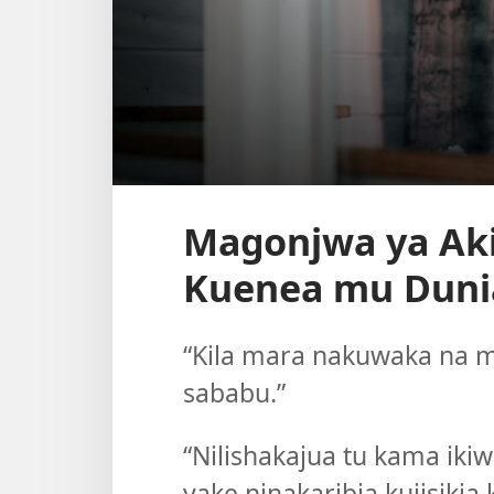
Magonjwa ya Akil
Kuenea mu Duni
“Kila mara nakuwaka na ma
sababu.”
“Nilishakajua tu kama iki
yake ninakaribia kujisiki