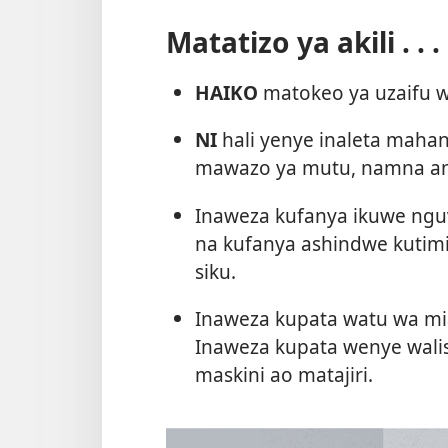
Matatizo ya akili . . .
HAIKO
matokeo ya uzaifu 
NI
hali yenye inaleta mahan
mawazo ya mutu, namna anaj
Inaweza kufanya ikuwe ngu
na kufanya ashindwe kutim
siku.
Inaweza kupata watu wa miaka
Inaweza kupata wenye wal
maskini ao matajiri.