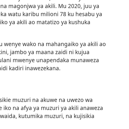
na magonjwa ya akili. Mu 2020, juu ya
a watu karibu milioni 78 ku hesabu ya
o ya akili ao matatizo ya kushuka
u wenye wako na mahangaiko ya akili ao
ini, jambo ya maana zaidi ni kujua
ulani mwenye unapendaka munaweza
aidi kadiri inawezekana.
jisikie muzuri na akuwe na uwezo wa
ko na afya ya muzuri ya akili anaweza
aida, kutumika muzuri, na kujisikia