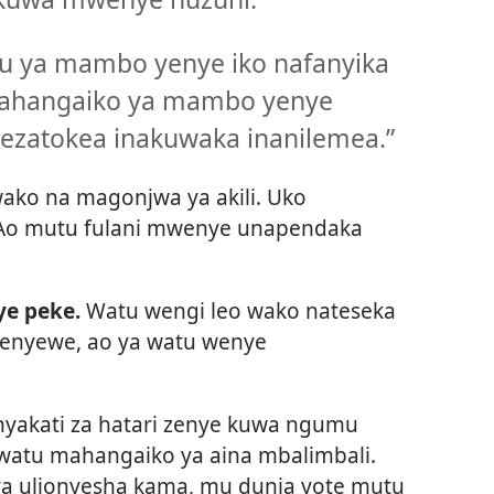
juu ya mambo yenye iko nafanyika
e mahangaiko ya mambo yenye
wezatokea inakuwaka inanilemea.”
ako na magonjwa ya akili. Uko
 Ao mutu fulani mwenye unapendaka
e peke.
Watu wengi leo wako nateseka
wenyewe, ao ya watu wenye
nyakati za hatari zenye kuwa ngumu
a watu mahangaiko ya aina mbalimbali.
a ulionyesha kama, mu dunia yote mutu