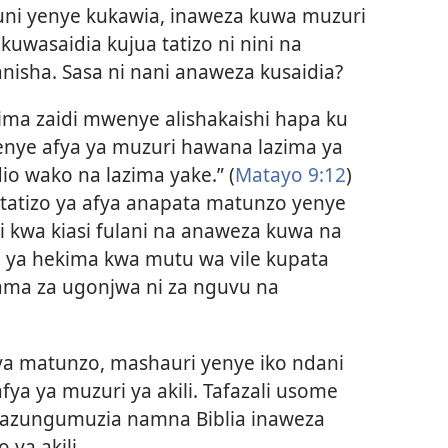
uni yenye kukawia, inaweza kuwa muzuri
wasaidia kujua tatizo ni nini na
isha. Sasa ni nani anaweza kusaidia?
ma zaidi mwenye alishakaishi hapa ku
wenye afya ya muzuri hawana lazima ya
o wako na lazima yake.” (
Matayo 9:12
)
atizo ya afya anapata matunzo yenye
i kwa kiasi fulani na anaweza kuwa na
 ya hekima kwa mutu wa vile kupata
ama za ugonjwa ni za nguvu na
 ya matunzo, mashauri yenye iko ndani
ya ya muzuri ya akili. Tafazali usome
inazungumuzia namna Biblia inaweza
 ya akili.