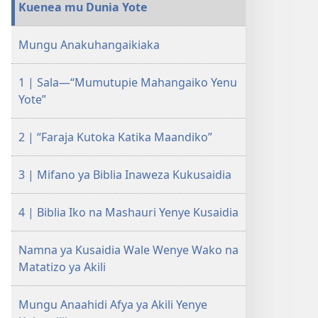
Kuenea mu Dunia Yote
WA
MULINZI
Mungu Anakuhangaikiaka
Afya
ya
1 | Sala—“Mumutupie Mahangaiko Yenu
Akili​
Yote”
—⁠Biblia
Inaweza
Kukusaidia
2 | “Faraja Kutoka Katika Maandiko”
3 | Mifano ya Biblia Inaweza Kukusaidia
4 | Biblia Iko na Mashauri Yenye Kusaidia
Namna ya Kusaidia Wale Wenye Wako na
Matatizo ya Akili
Mungu Anaahidi Afya ya Akili Yenye