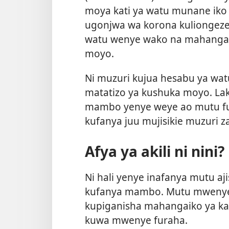
moya kati ya watu munane iko 
ugonjwa wa korona kuliongezek
watu wenye wako na mahangaik
moyo.
Ni muzuri kujua hesabu ya wat
matatizo ya kushuka moyo. Lak
mambo yenye weye ao mutu f
kufanya juu mujisikie muzuri z
Afya ya akili ni nini?
Ni hali yenye inafanya mutu a
kufanya mambo. Mutu mwenye i
kupiganisha mahangaiko ya kaw
kuwa mwenye furaha.