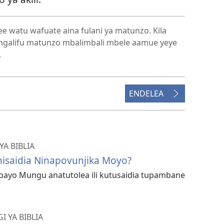
e watu wafuate aina fulani ya matunzo. Kila
galifu matunzo mbalimbali mbele aamue yeye
.
ENDELEA
YA BIBLIA
unisaidia Ninapovunjika Moyo?
yo Mungu anatutolea ili kutusaidia tupambane
 YA BIBLIA