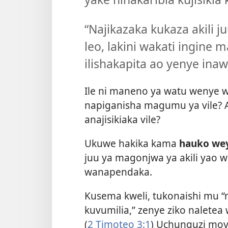
“Najikazaka kukaza akili 
leo, lakini wakati ingin
ilishakapita ao yenye ina
Ile ni maneno ya watu wenye w
napiganisha magumu ya vile?
anajisikiaka vile?
Ukuwe hakika kama
hauko wey
juu ya magonjwa ya akili yao 
wanapendaka.
Kusema kweli, tukonaishi mu “
kuvumilia,” zenye ziko nalete
(
2 Timoteo 3:1
) Uchunguzi moy