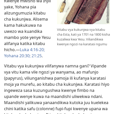
Kwenye mwisho wa Injili
yake, Yohana pia
alizungumuzia kitabu
cha kukunjwa. Alisema
kama hakukuwa na
Vitabu vya kukunjwa vya kitabu
uwezo wa kuandika
cha Esta, kati ya 1701 na 1800 kisha
mambo yote yenye Yesu
kuzaliwa kwa Yesu. Viliandikwa
alifanya katika kitabu
kwenye ngozi na karatasi ngumu
hicho.—
Luka 4:16-20;
Yohana 20:30;
21:25
.
Vitabu vya kukunjwa vilifanywa namna gani? Vipande
vya vitu kama vile ngozi ya wanyama, ao mafunjo
(papyrus), viliunganishwa pamoja ili kufanya karatasi
moja ya murefu, ao kitabu cha kukunjwa. Karatasi hiyo
ingeweza sasa kuzungushwa kwenye fimbo na
upande wenye kuwa na maandishi uliwekwa ndani.
Maandishi yalikuwa yanaandikwa kutoka juu kuelekea
chini katika safu (colonne) fupi-fupi kwenye upana wa