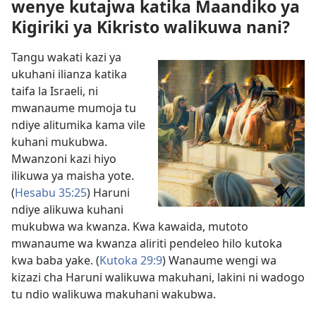
wenye kutajwa katika Maandiko ya
Kigiriki ya Kikristo walikuwa nani?
Tangu wakati kazi ya
ukuhani ilianza katika
taifa la Israeli, ni
mwanaume mumoja tu
ndiye alitumika kama vile
kuhani mukubwa.
Mwanzoni kazi hiyo
ilikuwa ya maisha yote.
(
Hesabu 35:25
) Haruni
ndiye alikuwa kuhani
mukubwa wa kwanza. Kwa kawaida, mutoto
mwanaume wa kwanza aliriti pendeleo hilo kutoka
kwa baba yake. (
Kutoka 29:9
) Wanaume wengi wa
kizazi cha Haruni walikuwa makuhani, lakini ni wadogo
tu ndio walikuwa makuhani wakubwa.