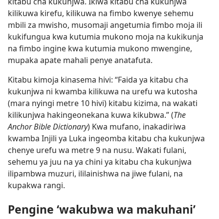
kitabu cha kukunjwa. Ikiwa kitabu cha kukunjwa
kilikuwa kirefu, kilikuwa na fimbo kwenye sehemu
mbili za mwisho, musomaji angetumia fimbo moja ili
kukifungua kwa kutumia mukono moja na kukikunja
na fimbo ingine kwa kutumia mukono mwengine,
mupaka apate mahali penye anatafuta.
Kitabu kimoja kinasema hivi: “Faida ya kitabu cha
kukunjwa ni kwamba kilikuwa na urefu wa kutosha
(mara nyingi metre 10 hivi) kitabu kizima, na wakati
kilikunjwa hakingeonekana kuwa kikubwa.” (
The
Anchor Bible Dictionary
) Kwa mufano, inakadiriwa
kwamba Injili ya Luka ingeomba kitabu cha kukunjwa
chenye urefu wa metre 9 na nusu. Wakati fulani,
sehemu ya juu na ya chini ya kitabu cha kukunjwa
ilipambwa muzuri, ililainishwa na jiwe fulani, na
kupakwa rangi.
Pengine ‘wakubwa wa makuhani’