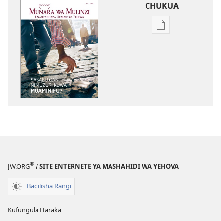
CHUKUA
Njia
mbalimbali
za
kuchukua
vichapo
vya
kielektroniki
MUNARA
WA
MULINZI
Sababu
Gani
®
JW.ORG
/ SITE ENTERNETE YA MASHAHIDI WA YEHOVA
Ni
Muzuri
Badilisha Rangi
Kuwa
Muaminifu?
Kufungula Haraka