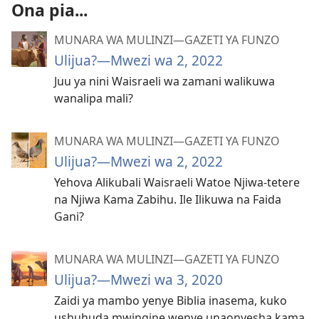
Ona pia...
MUNARA WA MULINZI—GAZETI YA FUNZO
Ulijua?​—Mwezi wa 2, 2022
Juu ya nini Waisraeli wa zamani walikuwa
wanalipa mali?
MUNARA WA MULINZI—GAZETI YA FUNZO
Ulijua?​—Mwezi wa 2, 2022
Yehova Alikubali Waisraeli Watoe Njiwa-tetere
na Njiwa Kama Zabihu. Ile Ilikuwa na Faida
Gani?
MUNARA WA MULINZI—GAZETI YA FUNZO
Ulijua?​—Mwezi wa 3, 2020
Zaidi ya mambo yenye Biblia inasema, kuko
ushuhuda mwingine wenye unaonyesha kama