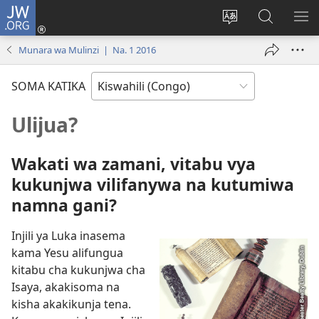
JW.ORG
Ingia
(opens
Badili
Tafuta
ON
new
luga
ku
MA
Munara wa Mulinzi | Na. 1 2016
window)
ya
JW.ORG
YA
adresi
ND
SOMA KATIKA
Ulijua?
Wakati wa zamani, vitabu vya
kukunjwa vilifanywa na kutumiwa
namna gani?
Injili ya Luka inasema
kama Yesu alifungua
kitabu cha kukunjwa cha
Isaya, akakisoma na
kisha akakikunja tena.