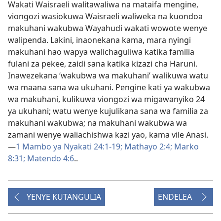
Wakati Waisraeli walitawaliwa na mataifa mengine,
viongozi wasiokuwa Waisraeli waliweka na kuondoa
makuhani wakubwa Wayahudi wakati wowote wenye
walipenda. Lakini, inaonekana kama, mara nyingi
makuhani hao wapya walichaguliwa katika familia
fulani za pekee, zaidi sana katika kizazi cha Haruni.
Inawezekana ‘wakubwa wa makuhani’ walikuwa watu
wa maana sana wa ukuhani. Pengine kati ya wakubwa
wa makuhani, kulikuwa viongozi wa migawanyiko 24
ya ukuhani; watu wenye kujulikana sana wa familia za
makuhani wakubwa; na makuhani wakubwa wa
zamani wenye waliachishwa kazi yao, kama vile Anasi.
—
1 Mambo ya Nyakati 24:1-19;
Mathayo 2:4;
Marko
8:31;
Matendo 4:6
..
YENYE KUTANGULIA
ENDELEA