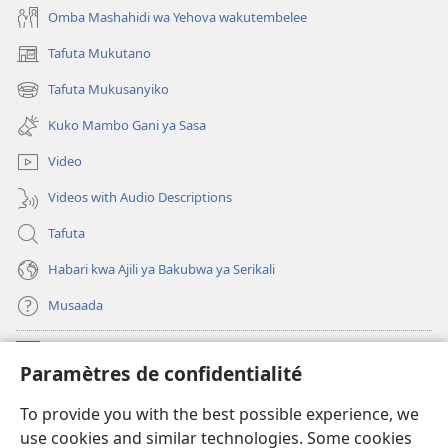
Omba Mashahidi wa Yehova wakutembelee
Tafuta Mukutano
(opens
new
Tafuta Mukusanyiko
(opens
window)
new
Kuko Mambo Gani ya Sasa
window)
Video
Videos with Audio Descriptions
Tafuta
Habari kwa Ajili ya Bakubwa ya Serikali
Musaada
Michango
(opens
Paramètres de confidentialité
new
window)
Maktaba ku Enternete
To provide you with the best possible experience, we
(opens
use cookies and similar technologies. Some cookies
new