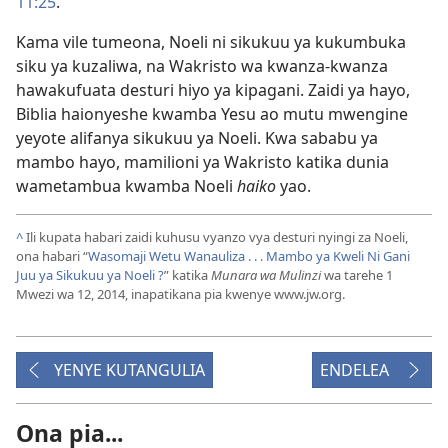
11:25
.
Kama vile tumeona, Noeli ni sikukuu ya kukumbuka
siku ya kuzaliwa, na Wakristo wa kwanza-kwanza
hawakufuata desturi hiyo ya kipagani. Zaidi ya hayo,
Biblia haionyeshe kwamba Yesu ao mutu mwengine
yeyote alifanya sikukuu ya Noeli. Kwa sababu ya
mambo hayo, mamilioni ya Wakristo katika dunia
wametambua kwamba Noeli
haiko
yao.
^
Ili kupata habari zaidi kuhusu vyanzo vya desturi nyingi za Noeli,
ona habari “
Wasomaji Wetu Wanauliza . . . Mambo ya Kweli Ni Gani
Juu ya Sikukuu ya Noeli ?
” katika
Munara wa Mulinzi
wa tarehe 1
Mwezi wa 12, 2014, inapatikana pia kwenye www.jw.org.
YENYE KUTANGULIA
ENDELEA
Ona pia...