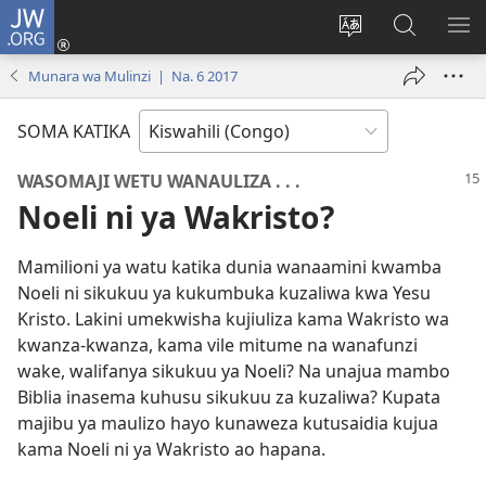
JW.ORG
Ingia
(opens
Badili
Tafuta
ON
new
luga
ku
MA
Munara wa Mulinzi | Na. 6 2017
window)
ya
JW.ORG
YA
adresi
ND
SOMA KATIKA
WASOMAJI WETU WANAULIZA . . .
Noeli ni ya Wakristo?
Mamilioni ya watu katika dunia wanaamini kwamba
Noeli ni sikukuu ya kukumbuka kuzaliwa kwa Yesu
Kristo. Lakini umekwisha kujiuliza kama Wakristo wa
kwanza-kwanza, kama vile mitume na wanafunzi
wake, walifanya sikukuu ya Noeli? Na unajua mambo
Biblia inasema kuhusu sikukuu za kuzaliwa? Kupata
majibu ya maulizo hayo kunaweza kutusaidia kujua
kama Noeli ni ya Wakristo ao hapana.