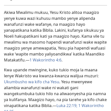
Akiwa Mwalimu mukuu, Yesu Kristo alitoa maagizo
yenye kuwa wazi kuhusu mambo yenye alipenda
wanafunzi wake wafanye, na maagizo hayo
yanapatikana katika Biblia. Lakini, kufanya sikukuu ya
Noeli hakupatikani kati ya maagizo hayo. Kama vile tu
mwalimu wa masomo hapendi wanafunzi wake wapite
maagizo yenye amewapatia, Yesu pia hapendi wafuasi
wake ‘wapite mambo yaliyoandikwa’ katika Maandiko
Matakatifu.​—
1 Wakorintho 4:6
.
Kwa upande mwingine, kuko tukio moja la maana
lenye Wakristo wa kwanza-kwanza walijua muzuri:
Ukumbusho wa kifo cha Yesu
. Yesu mwenyewe
aliambia wanafunzi wake ni wakati gani
wangekumbuka tukio hilo na aliwaonyesha pia namna
ya kulifanya. Maagizo hayo, na pia tarehe ya kifo chake
vinapatikana katika Biblia.​—
Luka 22:19;
1 Wakorintho