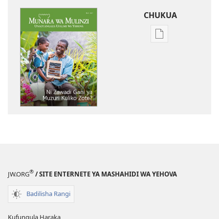
CHUKUA
Njia
mbalimbali
za
kuchukua
vichapo
vya
kielektroniki
MUNARA
WA
MULINZI
Ni
Zawadi
®
JW.ORG
/ SITE ENTERNETE YA MASHAHIDI WA YEHOVA
Gani
ya
Badilisha Rangi
Muzuri
Kuliko
Kufungula Haraka