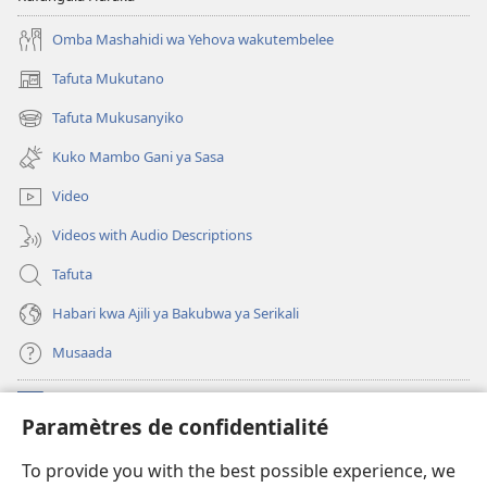
Zote?
Omba Mashahidi wa Yehova wakutembelee
Tafuta Mukutano
(opens
new
Tafuta Mukusanyiko
(opens
window)
new
Kuko Mambo Gani ya Sasa
window)
Video
Videos with Audio Descriptions
Tafuta
Habari kwa Ajili ya Bakubwa ya Serikali
Musaada
Michango
(opens
Paramètres de confidentialité
new
window)
Maktaba ku Enternete
To provide you with the best possible experience, we
(opens