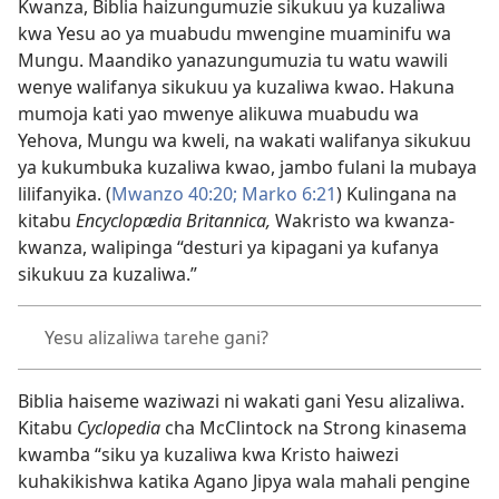
Kwanza, Biblia haizungumuzie sikukuu ya kuzaliwa
kwa Yesu ao ya muabudu mwengine muaminifu wa
Mungu. Maandiko yanazungumuzia tu watu wawili
wenye walifanya sikukuu ya kuzaliwa kwao. Hakuna
mumoja kati yao mwenye alikuwa muabudu wa
Yehova, Mungu wa kweli, na wakati walifanya sikukuu
ya kukumbuka kuzaliwa kwao, jambo fulani la mubaya
lilifanyika. (
Mwanzo 40:20;
Marko 6:21
) Kulingana na
kitabu
Encyclopædia Britannica,
Wakristo wa kwanza-
kwanza, walipinga “desturi ya kipagani ya kufanya
sikukuu za kuzaliwa.”
Yesu alizaliwa tarehe gani?
Biblia haiseme waziwazi ni wakati gani Yesu alizaliwa.
Kitabu
Cyclopedia
cha McClintock na Strong kinasema
kwamba “siku ya kuzaliwa kwa Kristo haiwezi
kuhakikishwa katika Agano Jipya wala mahali pengine