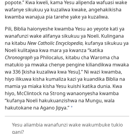
popote.” Kwa kweli, kama Yesu alipenda wafuasi wake
wafanye sikukuu ya kuzaliwa kwake, angehakikisha
kwamba wanajua pia tarehe yake ya kuzaliwa.
Pili, Biblia haionyeshe kwamba Yesu ao yeyote kati ya
wanafunzi wake alifanya sikukuu ya Noeli. Kulingana
na kitabu
New Catholic Encyclopedia,
kufanya sikukuu ya
Noeli kulitajwa kwa mara ya kwanza “katika
Chronograph
ya Philocalus, kitabu cha Waroma cha
matukio ya mwaka chenye pengine kiliandikwa mwaka
wa 336 [kisha kuzaliwa kwa Yesu].” Ni wazi kwamba,
hiyo ilikuwa kisha kumaliza kazi ya kuandika Biblia na
mamia ya miaka kisha Yesu kuishi katika dunia. Kwa
hiyo, McClintock na Strong wanaonyesha kwamba
“kufanya Noeli hakukuanzishwa na Mungu, wala
hakutokane na Agano Jipya.”
*
Yesu aliambia wanafunzi wake wakumbuke tukio
gani?