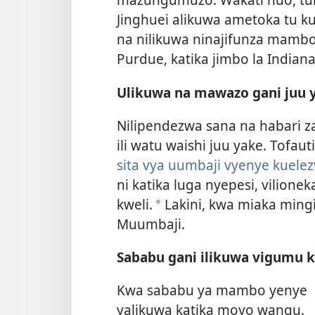
Jinghuei alikuwa ametoka tu ku
na nilikuwa ninajifunza mamb
Purdue, katika jimbo la Indiana
Ulikuwa na mawazo gani juu y
Nilipendezwa sana na habari za
ili watu waishi juu yake. Tofau
sita vya uumbaji vyenye kuele
ni katika luga nyepesi, vilio
kweli.
Lakini, kwa miaka ming
*
Muumbaji.
Sababu gani ilikuwa vigumu
Kwa sababu ya mambo yenye
yalikuwa katika moyo wangu.