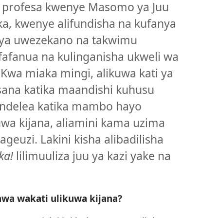
ia profesa kwenye Masomo ya Juu
ika, kwenye alifundisha na kufanya
ya uwezekano na takwimu
fafanua na kulinganisha ukweli wa
 Kwa miaka mingi, alikuwa kati ya
ana katika maandishi kuhusu
ndelea katika mambo hayo
uwa kijana, aliamini kama uzima
ageuzi. Lakini kisha alibadilisha
ka!
lilimuuliza juu ya kazi yake na
hwa wakati ulikuwa kijana?