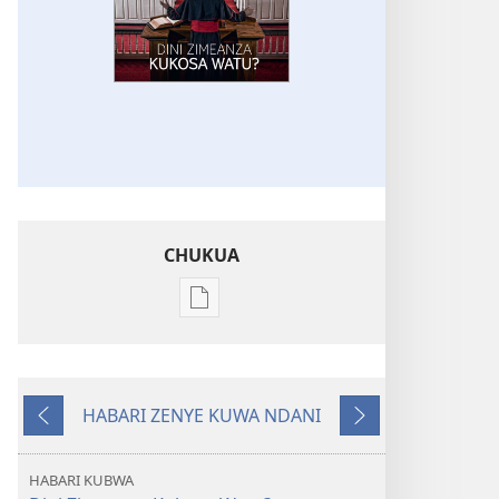
CHUKUA
Njia
mbalimbali
za
kuchukua
HABARI ZENYE KUWA NDANI
vichapo
YENYE
ENDELEA
vya
KUTANGULIA
kielektroniki
HABARI KUBWA
AMUKA!