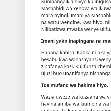
Kunihangaikia hivyo kulinigusa
Mashahidi wa Yehova walikuw
mara nyingi. Imani ya Mashahi
na watu wengine. Kwa hiyo, ni
Nilibatizwa mwaka wenye ulifu
Imani yako inapingana na m
Hapana kabisa! Katika miaka y
hesabu kwa wanasayansi wenye
zinafanya kazi. Kujifunza chem
ujuzi huo unanifanya nishang
Toa mufano wa hekima hiyo.
Wazia uwezo wa kuzaana wa vi
havina amiba wa kiume na wa 
inafanya tu kopi ya habari zen