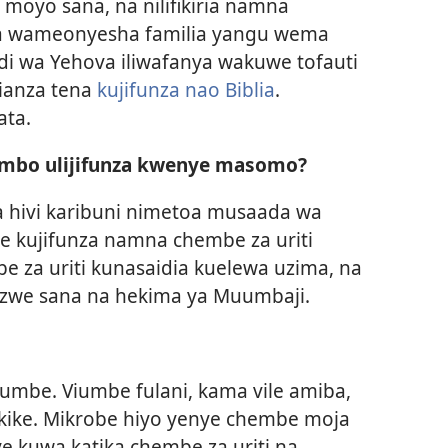
 moyo sana, na nilifikiria namna
a wameonyesha familia yangu wema
di wa Yehova iliwafanya wakuwe tofauti
lianza tena
kujifunza nao Biblia
.
ata.
ambo ulijifunza kwenye masomo?
a hivi karibuni nimetoa musaada wa
 kujifunza namna chembe za uriti
be za uriti kunasaidia kuelewa uzima, na
azwe sana na hekima ya Muumbaji.
umbe. Viumbe fulani, kama vile amiba,
kike. Mikrobe hiyo yenye chembe moja
ye kuwa katika chembe za uriti na