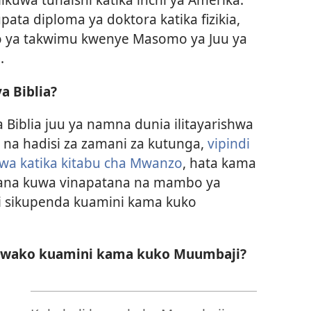
pata diploma ya doktora katika fizikia,
o ya takwimu kwenye Masomo ya Juu ya
.
a Biblia?
 Biblia juu ya namna dunia ilitayarishwa
ti na hadisi za zamani za kutunga,
vipindi
zwa katika kitabu cha Mwanzo
, hata kama
nekana kuwa vinapatana na mambo ya
i sikupenda kuamini kama kuko
 kwako kuamini kama kuko Muumbaji?