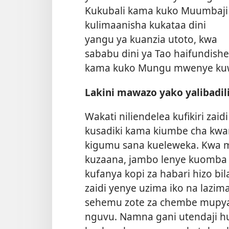
Kukubali kama kuko Muumbaji
kulimaanisha kukataa dini
yangu ya kuanzia utoto, kwa
sababu dini ya Tao haifundishe
kama kuko Mungu mwenye kuwa
Lakini mawazo yako yalibadil
Wakati niliendelea kufikiri zaid
kusadiki kama kiumbe cha kwa
kigumu sana kueleweka. Kwa m
kuzaana, jambo lenye kuomba 
kufanya kopi za habari hizo bi
zaidi yenye uzima iko na lazima
sehemu zote za chembe mupya
nguvu. Namna gani utendaji 