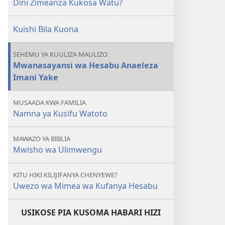
Dini Zimeanza Kukosa Watu?
Dini
Zimeanza
Kuishi Bila Kuona
Kukosa
Watu?
SEHEMU YA KUULIZA MAULIZO
Mwanasayansi wa Hesabu Anaeleza
Imani Yake
MUSAADA KWA FAMILIA
Namna ya Kusifu Watoto
MAWAZO YA BIBLIA
Mwisho wa Ulimwengu
KITU HIKI KILIJIFANYA CHENYEWE?
Uwezo wa Mimea wa Kufanya Hesabu
USIKOSE PIA KUSOMA HABARI HIZI