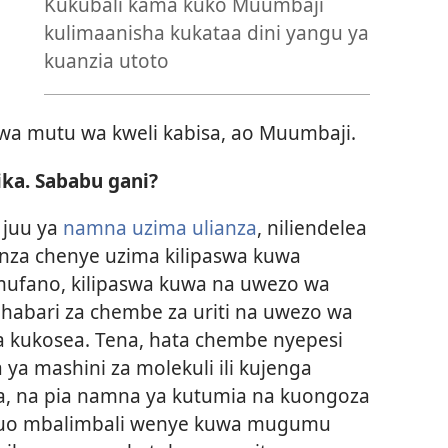
Kukubali kama kuko Muumbaji
kulimaanisha kukataa dini yangu ya
kuanzia utoto
 mutu wa kweli kabisa, ao Muumbaji.
ika. Sababu gani?
i juu ya
namna uzima ulianza
, niliendelea
nza chenye uzima kilipaswa kuwa
ufano, kilipaswa kuwa na uwezo wa
habari za chembe za uriti na uwezo wa
la kukosea. Tena, hata chembe nyepesi
 ya mashini za molekuli ili kujenga
, na pia namna ya kutumia na kuongoza
huo mbalimbali wenye kuwa mugumu