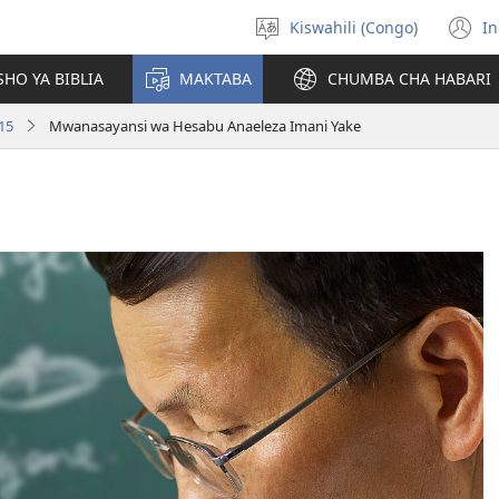
Kiswahili (Congo)
In
Chagua
(
luga
n
HO YA BIBLIA
MAKTABA
CHUMBA CHA HABARI
w
15
Mwanasayansi wa Hesabu Anaeleza Imani Yake