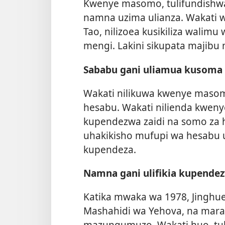
Kwenye masomo, tulifundishwa 
namna uzima ulianza. Wakati w
Tao, nilizoea kusikiliza walimu
mengi. Lakini sikupata majibu 
Sababu gani uliamua kusoma
Wakati nilikuwa kwenye masom
hesabu. Wakati nilienda kweny
kupendezwa zaidi na somo za
uhakikisho mufupi wa hesabu
kupendeza.
Namna gani ulifikia kupendez
Katika mwaka wa 1978, Jinghuei,
Mashahidi wa Yehova, na mara 
mazungumuzo. Wakati huo, tuli