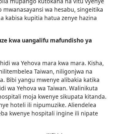
ila mupango kutokana na vitu vyenye
o mwanasayansi wa hesabu, singeitika
a kabisa kupitia hatua zenye hazina
uze kwa uangalifu mafundisho ya
hidi wa Yehova mara kwa mara. Kisha,
ilitembelea Taiwan, niligonjwa na
. Bibi yangu mwenye alibakia katika
hidi wa Yehova wa Taiwan. Walinikuta
ospitali moja kwenye sikupata kitanda.
e hoteli ili nipumuzike. Aliendelea
ba kwenye hospitali ingine ili nipate