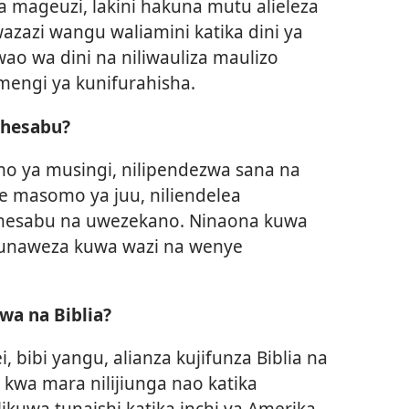
mageuzi, lakini hakuna mutu alieleza
azazi wangu waliamini katika dini ya
 wao wa dini na niliwauliza maulizo
mengi ya kunifurahisha.
 hesabu?
o ya musingi, nilipendezwa sana na
e masomo ya juu, niliendelea
 hesabu na uwezekano. Ninaona kuwa
 unaweza kuwa wazi na wenye
wa na Biblia?
 bibi yangu, alianza kujifunza Biblia na
kwa mara nilijiunga nao katika
kuwa tunaishi katika inchi ya Amerika.