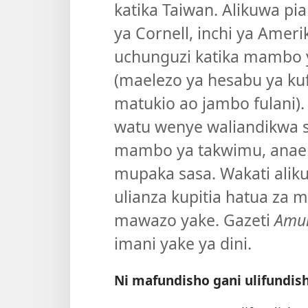
katika Taiwan. Alikuwa p
ya Cornell, inchi ya Amer
uchunguzi katika mambo 
(maelezo ya hesabu ya ku
matukio ao jambo fulani).
watu wenye waliandikwa s
mambo ya takwimu, anae
mupaka sasa. Wakati alik
ulianza kupitia hatua za m
mawazo yake. Gazeti
Amu
imani yake ya dini.
Ni mafundisho gani ulifundis