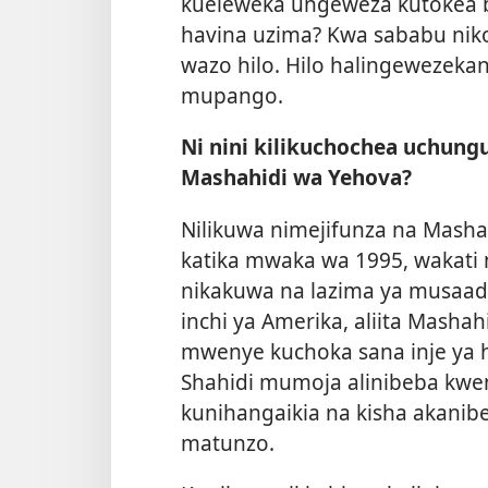
kueleweka ungeweza kutokea b
havina uzima? Kwa sababu nik
wazo hilo. Hilo halingewezekan
mupango.
Ni nini kilikuchochea uchung
Mashahidi wa Yehova?
Nilikuwa nimejifunza na Masha
katika mwaka wa 1995, wakati n
nikakuwa na lazima ya musaada
inchi ya Amerika, aliita Masha
mwenye kuchoka sana inje ya h
Shahidi mumoja alinibeba kweny
kunihangaikia na kisha akanibe
matunzo.