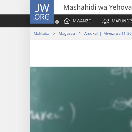
JW.ORG
Mashahidi wa Yehova
MWANZO
MAFUNDIS
Maktaba
Magazeti
Amuka! | Mwezi wa 11, 20