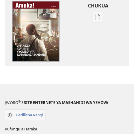
CHUKUA
Njia
mbalimbali
za
kuchukua
vichapo
vya
kielektroniki
AMUKA!
Unaweza
Kuamini
Vyombo
vya
®
JW.ORG
/ SITE ENTERNETE YA MASHAHIDI WA YEHOVA
Kutangaza
Habari?
Badilisha Rangi
Kufungula Haraka