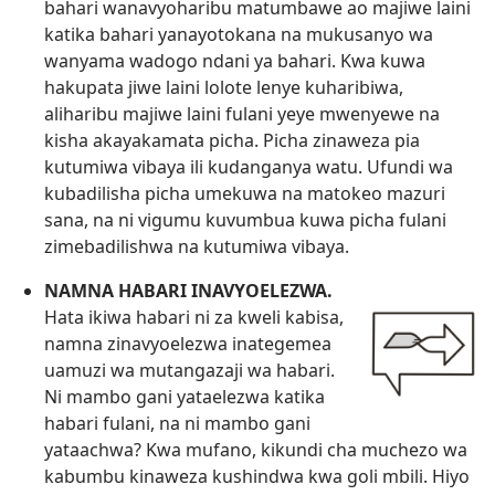
bahari wanavyoharibu matumbawe ao majiwe laini
katika bahari yanayotokana na mukusanyo wa
wanyama wadogo ndani ya bahari. Kwa kuwa
hakupata jiwe laini lolote lenye kuharibiwa,
aliharibu majiwe laini fulani yeye mwenyewe na
kisha akayakamata picha. Picha zinaweza pia
kutumiwa vibaya ili kudanganya watu. Ufundi wa
kubadilisha picha umekuwa na matokeo mazuri
sana, na ni vigumu kuvumbua kuwa picha fulani
zimebadilishwa na kutumiwa vibaya.
NAMNA HABARI INAVYOELEZWA.
Hata ikiwa habari ni za kweli kabisa,
namna zinavyoelezwa inategemea
uamuzi wa mutangazaji wa habari.
Ni mambo gani yataelezwa katika
habari fulani, na ni mambo gani
yataachwa? Kwa mufano, kikundi cha muchezo wa
kabumbu kinaweza kushindwa kwa goli mbili. Hiyo