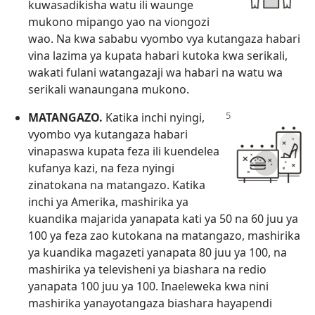
kuwasadikisha watu ili waunge
mukono mipango yao na viongozi
wao. Na kwa sababu vyombo vya kutangaza habari
vina lazima ya kupata habari kutoka kwa serikali,
wakati fulani watangazaji wa habari na watu wa
serikali wanaungana mukono.
MATANGAZO.
Katika inchi nyingi,
vyombo vya kutangaza habari
vinapaswa kupata feza ili kuendelea
kufanya kazi, na feza nyingi
zinatokana na matangazo. Katika
inchi ya Amerika, mashirika ya
kuandika majarida yanapata kati ya 50 na 60 juu ya
100 ya feza zao kutokana na matangazo, mashirika
ya kuandika magazeti yanapata 80 juu ya 100, na
mashirika ya televisheni ya biashara na redio
yanapata 100 juu ya 100. Inaeleweka kwa nini
mashirika yanayotangaza biashara hayapendi