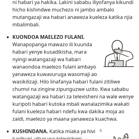
ni habari ya hakika. Lakini sababu iliyofanya kikundi
hicho kishindwe muchezo ni jambo ambalo
mutangazaji wa habari anaweza kueleza katika njia
mbalimbali.
KUONDOA MAELEZO FULANI.
Wanapopanga mawazo ili kuunda
habari yenye kusadikisha, mara
nyingi watangazaji wa habari
wanaondoa maelezo fulani ambayo
yanaweza kuwavuruga wasomaji ao
wasikilizaji. Hilo linafanya habari fulani zitiliwe
chumvi na zingine zipunguzwe uzito. Kwa sababu
watangazaji wa habari za televisheni na wale wenye
kuripoti habari kutoka mbali wanalazimika wakati
fulani kueleza habari ndefu kwa dakika moja ao
zaidi, maelezo ya maana yanaweza kuachwa.
KUSHINDANA.
Katika miaka ya hivi
karibuni, vituo vya televisheni