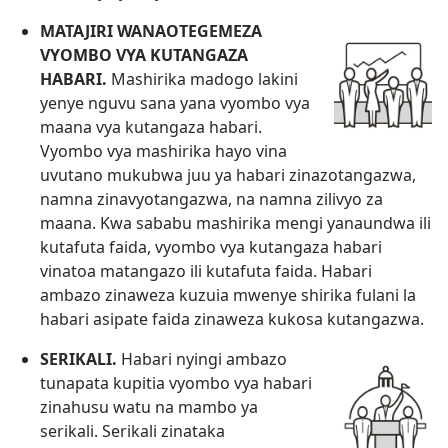
MATAJIRI WANAOTEGEMEZA
VYOMBO VYA KUTANGAZA
HABARI.
Mashirika madogo lakini
yenye nguvu sana yana vyombo vya
maana vya kutangaza habari.
Vyombo vya mashirika hayo vina
uvutano mukubwa juu ya habari zinazotangazwa,
namna zinavyotangazwa, na namna zilivyo za
maana. Kwa sababu mashirika mengi yanaundwa ili
kutafuta faida, vyombo vya kutangaza habari
vinatoa matangazo ili kutafuta faida. Habari
ambazo zinaweza kuzuia mwenye shirika fulani la
habari asipate faida zinaweza kukosa kutangazwa.
SERIKALI.
Habari nyingi ambazo
tunapata kupitia vyombo vya habari
zinahusu watu na mambo ya
serikali. Serikali zinataka