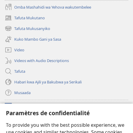
Omba Mashahidi wa Yehova wakutembelee
Tafuta Mukutano
(opens
new
Tafuta Mukusanyiko
(opens
window)
new
Kuko Mambo Gani ya Sasa
window)
Video
Videos with Audio Descriptions
Tafuta
Habari kwa Ajili ya Bakubwa ya Serikali
Musaada
Michango
(opens
Paramètres de confidentialité
new
window)
Maktaba ku Enternete
To provide you with the best possible experience, we
(opens
use cookies and similar technologies. Some cookies
new