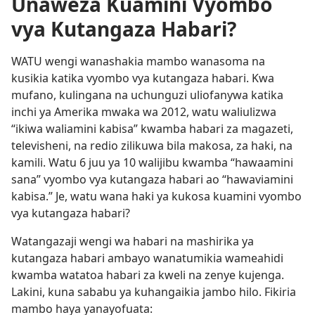
Unaweza Kuamini Vyombo
vya Kutangaza Habari?
WATU wengi wanashakia mambo wanasoma na
kusikia katika vyombo vya kutangaza habari. Kwa
mufano, kulingana na uchunguzi uliofanywa katika
inchi ya Amerika mwaka wa 2012, watu waliulizwa
“ikiwa waliamini kabisa” kwamba habari za magazeti,
televisheni, na redio zilikuwa bila makosa, za haki, na
kamili. Watu 6 juu ya 10 walijibu kwamba “hawaamini
sana” vyombo vya kutangaza habari ao “hawaviamini
kabisa.” Je, watu wana haki ya kukosa kuamini vyombo
vya kutangaza habari?
Watangazaji wengi wa habari na mashirika ya
kutangaza habari ambayo wanatumikia wameahidi
kwamba watatoa habari za kweli na zenye kujenga.
Lakini, kuna sababu ya kuhangaikia jambo hilo. Fikiria
mambo haya yanayofuata: