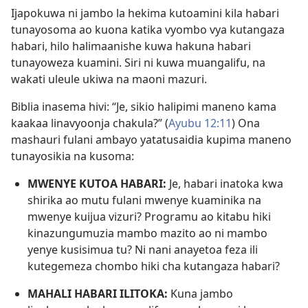
Ijapokuwa ni jambo la hekima kutoamini kila habari
tunayosoma ao kuona katika vyombo vya kutangaza
habari, hilo halimaanishe kuwa hakuna habari
tunayoweza kuamini. Siri ni kuwa muangalifu, na
wakati uleule ukiwa na maoni mazuri.
Biblia inasema hivi: “Je, sikio halipimi maneno kama
kaakaa linavyoonja chakula?” (
Ayubu 12:11
) Ona
mashauri fulani ambayo yatatusaidia kupima maneno
tunayosikia na kusoma:
MWENYE KUTOA HABARI:
Je, habari inatoka kwa
shirika ao mutu fulani mwenye kuaminika na
mwenye kuijua vizuri? Programu ao kitabu hiki
kinazungumuzia mambo mazito ao ni mambo
yenye kusisimua tu? Ni nani anayetoa feza ili
kutegemeza chombo hiki cha kutangaza habari?
MAHALI HABARI ILITOKA:
Kuna jambo