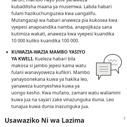
kubadilisha maana ya musemwa. Labda habari
fulani hazikuchunguzwa kwa uangalifu.
Mutangazaji wa habari anaweza pia kukosea kwa
vyepesi anapoandika namba, anapojikaza sana
kutimiza wakati, anaweza kwa vyepesi kuandika
10 000 kuliko kuandika 100 000.
KUWAZIA​-WAZIA MAMBO YASIYO
YA KWELI.
Kueleza habari bila
makosa si jambo jepesi kama watu
fulani wanavyoweza kufikiri. Mambo
yanayoonekana kuwa ya hakika leo,
yanaweza kuonyeshwa kuwa ya
uongo kesho. Kwa mufano, zamani watu waliamini
kuwa jua na sayari zake vinazunguka dunia. Leo
tunajua kuwa dunia inazunguka jua.
Usawaziko Ni wa Lazima