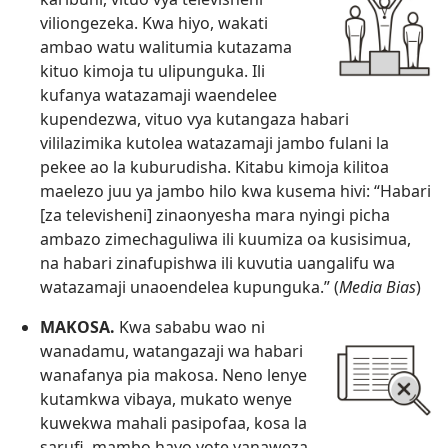
viliongezeka. Kwa hiyo, wakati
ambao watu walitumia kutazama
kituo kimoja tu ulipunguka. Ili
kufanya watazamaji waendelee
kupendezwa, vituo vya kutangaza habari
vililazimika kutolea watazamaji jambo fulani la
pekee ao la kuburudisha. Kitabu kimoja kilitoa
maelezo juu ya jambo hilo kwa kusema hivi: “Habari
[za televisheni] zinaonyesha mara nyingi picha
ambazo zimechaguliwa ili kuumiza oa kusisimua,
na habari zinafupishwa ili kuvutia uangalifu wa
watazamaji unaoendelea kupunguka.” (
Media Bias
)
MAKOSA.
Kwa sababu wao ni
wanadamu, watangazaji wa habari
wanafanya pia makosa. Neno lenye
kutamkwa vibaya, mukato wenye
kuwekwa mahali pasipofaa, kosa la
sarufi, mambo hayo yote yanaweza