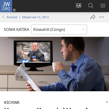
JW.ORG
Ingia
(opens
Badili
Tafuta
ON
new
luga
ku
MA
Amuka! | Mwezi wa 12, 2013
window)
ya
JW.ORG
YA
adresi
ND
SOMA KATIKA
KICHWA