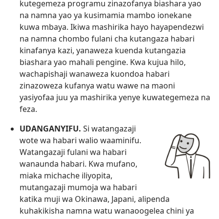
kutegemeza programu zinazofanya biashara yao
na namna yao ya kusimamia mambo ionekane
kuwa mbaya. Ikiwa mashirika hayo hayapendezwi
na namna chombo fulani cha kutangaza habari
kinafanya kazi, yanaweza kuenda kutangazia
biashara yao mahali pengine. Kwa kujua hilo,
wachapishaji wanaweza kuondoa habari
zinazoweza kufanya watu wawe na maoni
yasiyofaa juu ya mashirika yenye kuwategemeza na
feza.
UDANGANYIFU.
Si watangazaji
wote wa habari walio waaminifu.
Watangazaji fulani wa habari
wanaunda habari. Kwa mufano,
miaka michache iliyopita,
mutangazaji mumoja wa habari
katika muji wa Okinawa, Japani, alipenda
kuhakikisha namna watu wanaoogelea chini ya