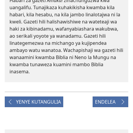
Habari za gazeti
Amuka!
zinachunguzwa kwa
uangalifu. Tunajikaza kuhakikisha kwamba kila
habari, kila hesabu, na kila jambo linalotajwa ni la
kweli. Gazeti hili halishawishiwe na wateteaji wa
haki za kibinadamu, wafanyabiashara wakubwa,
ao serikali yoyote ya wanadamu. Gazeti hili
linategemezwa na michango ya kujipendea
ambayo watu wanatoa. Wachapishaji wa gazeti hili
wanaamini kwamba Biblia ni Neno la Mungu na
kwamba tunaweza kuamini mambo Biblia
inasema.
YENYE KUTANGULIA
ENDELEA