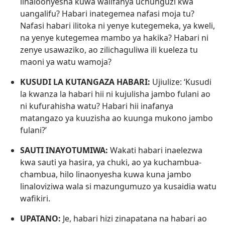
linaloonyesha kuwa walifanya uchunguzi kwa
uangalifu? Habari inategemea nafasi moja tu?
Nafasi habari ilitoka ni yenye kutegemeka, ya kweli,
na yenye kutegemea mambo ya hakika? Habari ni
zenye usawaziko, ao zilichaguliwa ili kueleza tu
maoni ya watu wamoja?
KUSUDI LA KUTANGAZA HABARI:
Ujiulize: ‘Kusudi
la kwanza la habari hii ni kujulisha jambo fulani ao
ni kufurahisha watu? Habari hii inafanya
matangazo ya kuuzisha ao kuunga mukono jambo
fulani?’
SAUTI INAYOTUMIWA:
Wakati habari inaelezwa
kwa sauti ya hasira, ya chuki, ao ya kuchambua​-
chambua, hilo linaonyesha kuwa kuna jambo
linaloviziwa wala si mazungumuzo ya kusaidia watu
wafikiri.
UPATANO:
Je, habari hizi zinapatana na habari ao