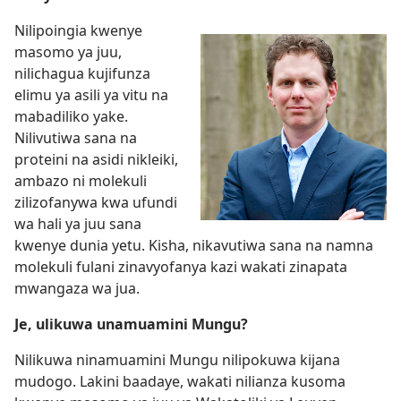
Nilipoingia kwenye
masomo ya juu,
nilichagua kujifunza
elimu ya asili ya vitu na
mabadiliko yake.
Nilivutiwa sana na
proteini na asidi nikleiki,
ambazo ni molekuli
zilizofanywa kwa ufundi
wa hali ya juu sana
kwenye dunia yetu. Kisha, nikavutiwa sana na namna
molekuli fulani zinavyofanya kazi wakati zinapata
mwangaza wa jua.
Je, ulikuwa unamuamini Mungu?
Nilikuwa ninamuamini Mungu nilipokuwa kijana
mudogo. Lakini baadaye, wakati nilianza kusoma