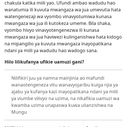
chakula katika miili yao. Ufundi ambao wadudu hao
wanatumia ili kuvuta mwangaza wa jua umevutia hata
watengenezaji wa vyombo vinavyotumiwa kunasa
mwangaza wa jua ili kutokeza umeme. Bila shaka,
vyombo hivyo vinavyotengenezwa ili kunasa
mwangaza wa jua haviwezi kulinganishwa hata kidogo
na mipangilio ya kuvuta mwangaza inayopatikana
ndani ya miili ya wadudu hao wadogo sana.
Hilo lilikufanya ufikie uamuzi gani?
Nilifikiri juu ya namna mainjinia ao mafundi
wanaotengeneza vitu wanavyojaribu kuiga njia ya
ajabu ya kufanya kazi inayopatikana ndani ya miili
ya viumbe vilivyo na uzima, na nikafikia uamuzi wa
kwamba uzima unapaswa kuwa ulianzishwa na
Mungu