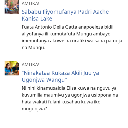
AMUKA!
Sababu Iliyomufanya Padri Aache
Kanisa Lake
Fuata Antonio Della Gatta anapoeleza bidii
aliyofanya ili kumutafuta Mungu ambayo
imemufanya akuwe na urafiki wa sana pamoja
na Mungu.
AMUKA!
“Ninakataa Kukaza Akili Juu ya
Ugonjwa Wangu”
Ni nini kinamusaidia Elisa kuwa na nguvu ya
kuvumilia maumivu ya ugonjwa usiopona na
hata wakati fulani kusahau kuwa iko
mugonjwa?