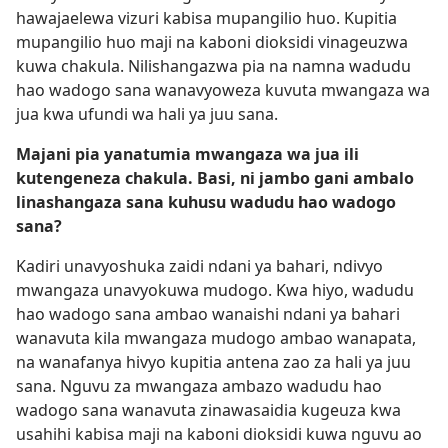
hawajaelewa vizuri kabisa mupangilio huo. Kupitia
mupangilio huo maji na kaboni dioksidi vinageuzwa
kuwa chakula. Nilishangazwa pia na namna wadudu
hao wadogo sana wanavyoweza kuvuta mwangaza wa
jua kwa ufundi wa hali ya juu sana.
Majani pia yanatumia mwangaza wa jua ili
kutengeneza chakula. Basi, ni jambo gani ambalo
linashangaza sana kuhusu wadudu hao wadogo
sana?
Kadiri unavyoshuka zaidi ndani ya bahari, ndivyo
mwangaza unavyokuwa mudogo. Kwa hiyo, wadudu
hao wadogo sana ambao wanaishi ndani ya bahari
wanavuta kila mwangaza mudogo ambao wanapata,
na wanafanya hivyo kupitia antena zao za hali ya juu
sana. Nguvu za mwangaza ambazo wadudu hao
wadogo sana wanavuta zinawasaidia kugeuza kwa
usahihi kabisa maji na kaboni dioksidi kuwa nguvu ao