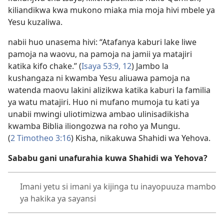
kiliandikwa kwa mukono miaka mia moja hivi mbele ya
Yesu kuzaliwa.
nabii huo unasema hivi: “Atafanya kaburi lake liwe
pamoja na waovu, na pamoja na jamii ya matajiri
katika kifo chake.” (
Isaya 53:9,
12
) Jambo la
kushangaza ni kwamba Yesu aliuawa pamoja na
watenda maovu lakini alizikwa katika kaburi la familia
ya watu matajiri. Huo ni mufano mumoja tu kati ya
unabii mwingi uliotimizwa ambao ulinisadikisha
kwamba Biblia iliongozwa na roho ya Mungu.
(
2 Timotheo 3:16
) Kisha, nikakuwa Shahidi wa Yehova.
Sababu gani unafurahia kuwa Shahidi wa Yehova?
Imani yetu si imani ya kijinga tu inayopuuza mambo
ya hakika ya sayansi