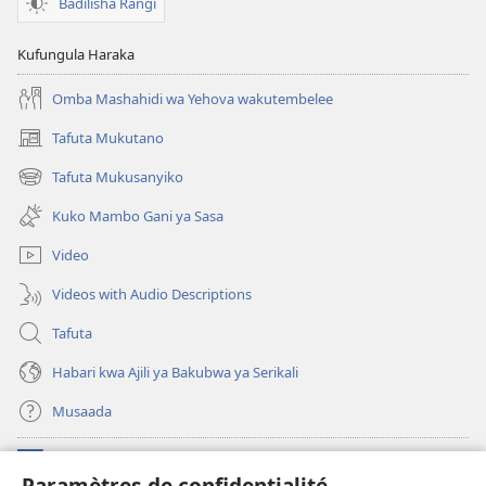
Badilisha Rangi
Kufungula Haraka
Omba Mashahidi wa Yehova wakutembelee
Tafuta Mukutano
(opens
new
Tafuta Mukusanyiko
(opens
window)
new
Kuko Mambo Gani ya Sasa
window)
Video
Videos with Audio Descriptions
Tafuta
Habari kwa Ajili ya Bakubwa ya Serikali
Musaada
Michango
(opens
Paramètres de confidentialité