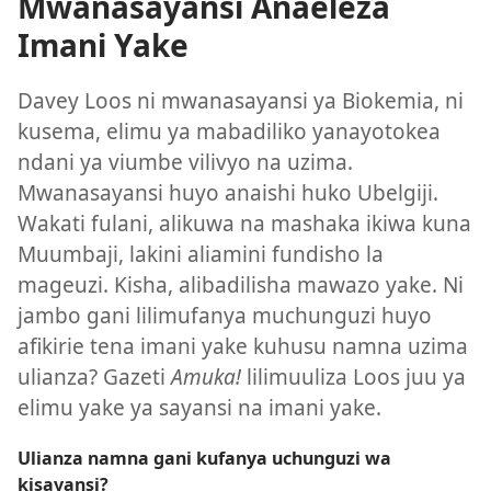
Mwanasayansi Anaeleza
Imani Yake
Davey Loos ni mwanasayansi ya Biokemia, ni
kusema, elimu ya mabadiliko yanayotokea
ndani ya viumbe vilivyo na uzima.
Mwanasayansi huyo anaishi huko Ubelgiji.
Wakati fulani, alikuwa na mashaka ikiwa kuna
Muumbaji, lakini aliamini fundisho la
mageuzi. Kisha, alibadilisha mawazo yake. Ni
jambo gani lilimufanya muchunguzi huyo
afikirie tena imani yake kuhusu namna uzima
ulianza? Gazeti
Amuka!
lilimuuliza Loos juu ya
elimu yake ya sayansi na imani yake.
Ulianza namna gani kufanya uchunguzi wa
kisayansi?