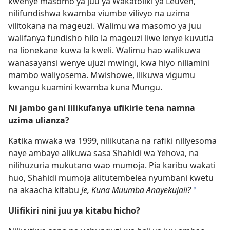
kwenye masomo ya juu ya Wakatoliki ya Leuven,
nilifundishwa kwamba viumbe vilivyo na uzima
vilitokana na mageuzi. Walimu wa masomo ya juu
walifanya fundisho hilo la mageuzi liwe lenye kuvutia
na lionekane kuwa la kweli. Walimu hao walikuwa
wanasayansi wenye ujuzi mwingi, kwa hiyo niliamini
mambo waliyosema. Mwishowe, ilikuwa vigumu
kwangu kuamini kwamba kuna Mungu.
Ni jambo gani lilikufanya ufikirie tena namna
uzima ulianza?
Katika mwaka wa 1999, nilikutana na rafiki niliyesoma
naye ambaye alikuwa sasa Shahidi wa Yehova, na
nilihuzuria mukutano wao mumoja. Pia karibu wakati
huo, Shahidi mumoja alitutembelea nyumbani kwetu
na akaacha kitabu
Je, Kuna Muumba Anayekujali?
*
Ulifikiri nini juu ya kitabu hicho?