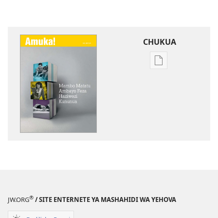
CHUKUA
Njia
mbalimbali
za
kuchukua
vichapo
vya
kielektroniki
AMUKA!
Mambo
Matatu
Ambayo
Feza
®
JW.ORG
/ SITE ENTERNETE YA MASHAHIDI WA YEHOVA
Haziwezi
Kununua