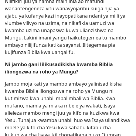
Nilifikiri juu ya namna mainjinia ao mafundi
wanaotengeneza vitu wanavyojaribu kuiga njia ya
ajabu ya kufanya kazi inayopatikana ndani ya miili ya
viumbe vilivyo na uzima, na nikafikia uamuzi wa
kwamba uzima unapaswa kuwa ulianzishwa na
Mungu. Lakini imani yangu haikutegemea tu mambo
ambayo nilijifunza katika sayansi. Ilitegemea pia
kujifunza Biblia kwa uangalifu.
Ni jambo gani lilikusadikisha kwamba Biblia
iliongozwa na roho ya Mungu?
Jambo moja kati ya mambo ambayo yalinisadikisha
kwamba Biblia iliongozwa na roho ya Mungu ni
kutimizwa kwa unabii mbalimbali wa Biblia. Kwa
mufano, mamia ya miaka mbele ya wakati, Isaya
alieleza mambo mengi juu ya kifo na kuzikwa kwa
Yesu. Tunajua kwamba unabii huo wa Isaya uliandikwa
mbele ya kifo cha Yesu kwa sababu kitabu cha
kukunjwa cha Isaya, kilichopatikana huko Qumran,