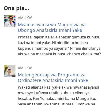
Ona pia...
AMUKA!
Mwanasayansi wa Magonjwa ya
Ubongo Anafasiria Imani Yake
Profesa Rajesh Kalaria anazungumuza kuhusu
kazi na imani yake. Ni nini ilimuchochea
kupenda mambo ya sayansi? Ni nini ilimufanya
akuwe na mashaka kuhusu chanzo cha uzima?
AMUKA!
Mutengenezaji wa Programu za
Ordinatere Anafasiria Imani Yake
Wakati alianza kazi yake akiwa mwanasayansi
mwenye kufanya utafiti kuhusu elimu ya
hesabu, Fan Yu hakuamini kama Mungu iko.
Sasa anaamini kwamba uzima uliumbwa na