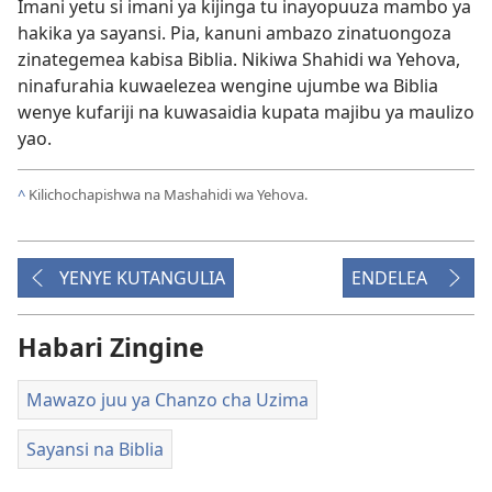
Imani yetu si imani ya kijinga tu inayopuuza mambo ya
hakika ya sayansi. Pia, kanuni ambazo zinatuongoza
zinategemea kabisa Biblia. Nikiwa Shahidi wa Yehova,
ninafurahia kuwaelezea wengine ujumbe wa Biblia
wenye kufariji na kuwasaidia kupata majibu ya maulizo
yao.
^
Kilichochapishwa na Mashahidi wa Yehova.
YENYE KUTANGULIA
ENDELEA
Habari Zingine
Mawazo juu ya Chanzo cha Uzima
Sayansi na Biblia