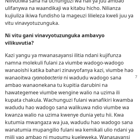
Nilivutiwa sana na uchunguzi wa hali ya juu ambao
ulifanywa na waandikaji wa kitabu hicho. Nilianza
kujiuliza ikiwa fundisho la mageuzi lilieleza kweli juu ya
vitu vinavyotuzunguka.
Ni vitu gani vinavyotuzunguka ambavyo
vilikuvutia?
Kazi yangu ya mwanasayansi ilitia ndani kujifunza
namna molekuli fulani za viumbe wadogo​-wadogo
wanaoishi katika bahari zinavyofanya kazi, viumbe hao
wanaoitwa
cyanobacteria
ni wadudu wadogo
sana
ambao wanaonekana tu kupitia darubini na
hawategemee viumbe wengine walio na uzima ili
kupata chakula. Wachunguzi fulani wanafikiri kwamba
wadudu hao wadogo sana walikuwa ndio viumbe wa
kwanza walio na uzima kwenye dunia yetu hii. Kwa
kutumia mwangaza wa jua, wadudu hao wadogo sana
wanatumia mupangilio fulani wa kemikali ulio ndani ya
miili yao ambao ni mugumu kueleweka. Wanasayansi