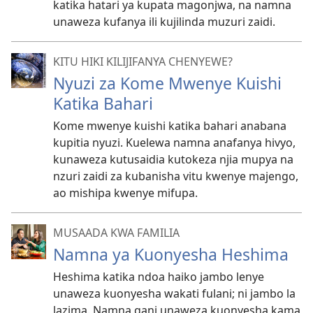
katika hatari ya kupata magonjwa, na namna
unaweza kufanya ili kujilinda muzuri zaidi.
KITU HIKI KILIJIFANYA CHENYEWE?
Nyuzi za Kome Mwenye Kuishi
Katika Bahari
Kome mwenye kuishi katika bahari anabana
kupitia nyuzi. Kuelewa namna anafanya hivyo,
kunaweza kutusaidia kutokeza njia mupya na
nzuri zaidi za kubanisha vitu kwenye majengo,
ao mishipa kwenye mifupa.
MUSAADA KWA FAMILIA
Namna ya Kuonyesha Heshima
Heshima katika ndoa haiko jambo lenye
unaweza kuonyesha wakati fulani; ni jambo la
lazima. Namna gani unaweza kuonyesha kama