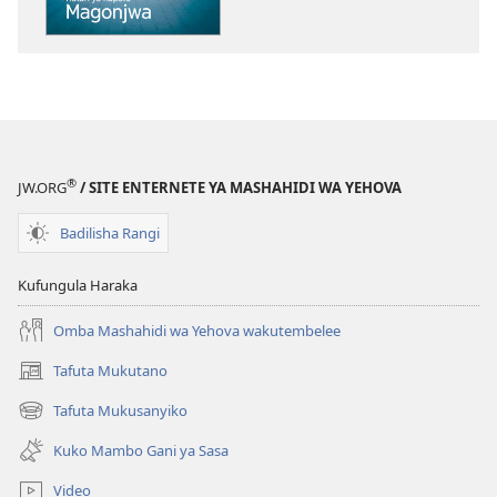
vya
kielektroniki
AMUKA!
Namna
ya
Kupunguza
Hatari
®
JW.ORG
/ SITE ENTERNETE YA MASHAHIDI WA YEHOVA
ya
Kupata
Badilisha Rangi
Magonjwa
Kufungula Haraka
Omba Mashahidi wa Yehova wakutembelee
Tafuta Mukutano
(opens
new
Tafuta Mukusanyiko
(opens
window)
new
Kuko Mambo Gani ya Sasa
window)
Video