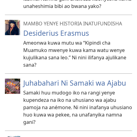
unaheshimia bibi ao bwana yako?
MAMBO YENYE HISTORIA INATUFUNDISHA
Desiderius Erasmus
Ameonwa kuwa mutu wa “Kipindi cha
Muamuko mwenye kuwa kama watu wenye
kujulikana sana leo.” Ni nini ilifanya ajulikane
sana?
Juhabahari Ni Samaki wa Ajabu
Samaki huu mudogo iko na rangi yenye
kupendeza na iko na uhusiano wa ajabu
pamoja na anémone. Ni nini inafanya uhusiano
huo kuwa wa pekee, na unafanyika namna
gani?