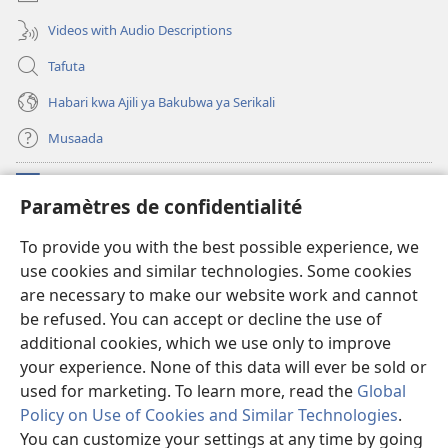
Videos with Audio Descriptions
Tafuta
Habari kwa Ajili ya Bakubwa ya Serikali
Musaada
Michango
(opens
Paramètres de confidentialité
new
window)
Maktaba ku Enternete
To provide you with the best possible experience, we
(opens
use cookies and similar technologies. Some cookies
new
®
JW Hub
window)
are necessary to make our website work and cannot
(opens
new
be refused. You can accept or decline the use of
Programu ya JW Library
window)
additional cookies, which we use only to improve
your experience. None of this data will ever be sold or
used for marketing. To learn more, read the
Global
Policy on Use of Cookies and Similar Technologies
.
Copyright
© 2026 Watch Tower Bible and Tract Society of Pennsylvania.
You can customize your settings at any time by going