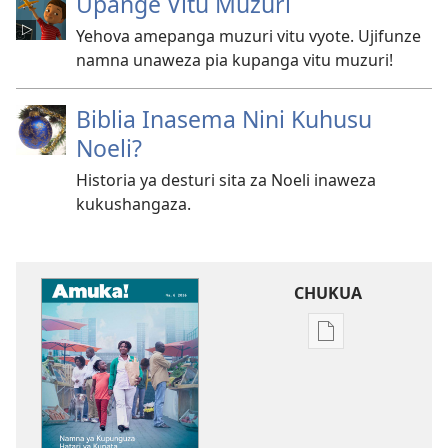
Upange Vitu Muzuri
Yehova amepanga muzuri vitu vyote. Ujifunze
namna unaweza pia kupanga vitu muzuri!
Biblia Inasema Nini Kuhusu
Noeli?
Historia ya desturi sita za Noeli inaweza
kukushangaza.
CHUKUA
Njia
mbalimbali
za
kuchukua
vichapo