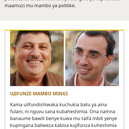
maamuzi mu mambo ya politike.
UJIFUNZE MAMBO MINGI
Kama ulifundishiwaka kuchukia batu ya aina
fulani, ni nguvu sana kubaheshimia. Ona namna
banaume bawili benye kuwa mu taifa mbili yenye
kupingana baliweza kabisa kujifunza kuheshimia