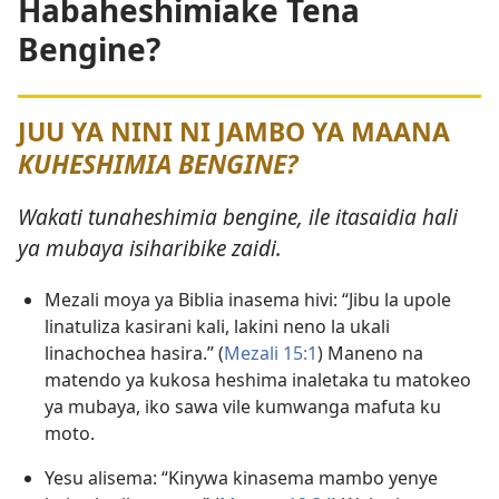
Habaheshimiake Tena
Bengine?
JUU YA NINI NI JAMBO YA MAANA
KUHESHIMIA BENGINE?
Wakati tunaheshimia bengine, ile itasaidia hali
ya mubaya isiharibike zaidi.
Mezali moya ya Biblia inasema hivi: “Jibu la upole
linatuliza kasirani kali, lakini neno la ukali
linachochea hasira.” (
Mezali 15:1
) Maneno na
matendo ya kukosa heshima inaletaka tu matokeo
ya mubaya, iko sawa vile kumwanga mafuta ku
moto.
Yesu alisema: “Kinywa kinasema mambo yenye