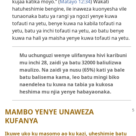
kujaa katika moyo.” (
Matayo 12:34
) Wakati
hatuheshimie bengine, ile inaweza kuonyesha vile
tunaonaka batu ya rangi ya ngozi yenye kuwa
tofauti na yetu, benye kuwa na kabila tofauti na
yetu, batu ya inchi tofauti na yetu, ao batu benye
kuwa na hali ya maisha yenye kuwa tofauti na yetu.
Mu uchunguzi wenye ulifanywa hivi karibuni
mu inchi 28, zaidi ya batu 32000 baliulizwa
maulizo. Na zaidi ya nusu (65%) kati ya bale
batu balisema kama, leo batu mingi biko
naendelea tu kuwa na tabia ya kukosa
heshima mu njia yenye habayaonaka.
MAMBO YENYE UNAWEZA
KUFANYA
Ikuwe uko ku masomo ao ku kazi, uheshimie batu