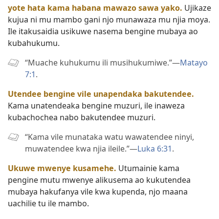
yote hata kama habana mawazo sawa yako.
Ujikaze
kujua ni mu mambo gani njo munawaza mu njia moya.
Ile itakusaidia usikuwe nasema bengine mubaya ao
kubahukumu.
“Muache kuhukumu ili musihukumiwe.”—
Matayo
7:1
.
Utendee bengine vile unapendaka bakutendee.
Kama unatendeaka bengine muzuri, ile inaweza
kubachochea nabo bakutendee muzuri.
“Kama vile munataka watu wawatendee ninyi,
muwatendee kwa njia ileile.”—
Luka 6:31
.
Ukuwe mwenye kusamehe.
Utumainie kama
pengine mutu mwenye alikusema ao kukutendea
mubaya hakufanya vile kwa kupenda, njo maana
uachilie tu ile mambo.