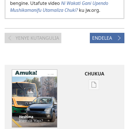
bengine. Utafute video
Ni Wakati Gani Upendo
Mushikamanifu Utamaliza Chuki?
ku jw.org.
YENYE KUTANGULIA
ENDELEA
CHUKUA
Njia
mbalimbali
za
kuchukua
vichapo
vya