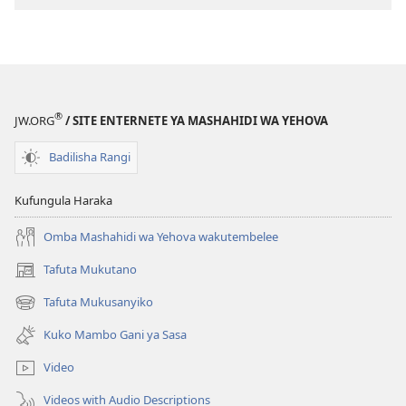
kielektroniki
AMUKA!
Heshima
Imeenda
Wapi?
®
JW.ORG
/ SITE ENTERNETE YA MASHAHIDI WA YEHOVA
Badilisha Rangi
Kufungula Haraka
Omba Mashahidi wa Yehova wakutembelee
Tafuta Mukutano
(opens
new
Tafuta Mukusanyiko
(opens
window)
new
Kuko Mambo Gani ya Sasa
window)
Video
Videos with Audio Descriptions