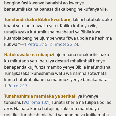
bengine fasi kwenye banaishi ao kwenye
banatumikaka na banasaidiaka bengine kufanya vile.
Tunafundishaka Biblia kwa bure
,
lakini hatubakazake
imani yetu ao mawazo yetu. Kuliko kufanya vile,
tunajikazaka kutumikisha mashauri ya Biblia kwa
kuambia bengine ujumbe wetu “kwa upole na heshima
kubwa.”—
1 Petro 3:15;
2 Timoteo 2:24
.
Hatukuwake na ubaguzi
njo maana tunakaribishaka
ku mikutano yetu batu ya desturi mbalimbali benye
banapenda kujifunza mambo yenye Biblia inafundisha.
Tunajikazaka ‘kuheshimia watu wa namna zote,’hata
kama hatukubaliane na maamuzi yenye banakamata—
1 Petro 2:17
.
Tunaheshimia mamlaka ya serikali
ya kwenye
tunaishi. (
Waroma 13:1
) Tunatii sheria na tulipa kodi ao
taxe
. Na hata kama hatujiingizake mu mambo ya
politike, tunaheshimia haki ya bengine ya kujikamatia