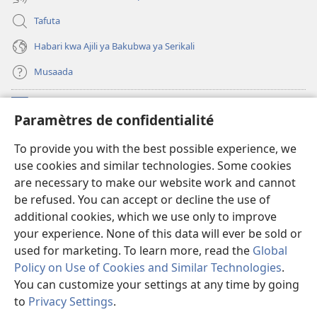
Tafuta
Habari kwa Ajili ya Bakubwa ya Serikali
Musaada
Michango
(opens
Paramètres de confidentialité
new
window)
Maktaba ku Enternete
To provide you with the best possible experience, we
(opens
use cookies and similar technologies. Some cookies
new
®
JW Hub
window)
are necessary to make our website work and cannot
(opens
be refused. You can accept or decline the use of
new
Programu ya JW Library
window)
additional cookies, which we use only to improve
your experience. None of this data will ever be sold or
used for marketing. To learn more, read the
Global
Policy on Use of Cookies and Similar Technologies
.
Copyright
© 2026 Watch Tower Bible and Tract Society of Pennsylvania.
You can customize your settings at any time by going
KANUNI ZA MATUMIZI
|
KANUNI ZA KUTUNZA SIRI
|
PARAMÈTRES DE
to
Privacy Settings
.
S
CONFIDENTIALITÉ