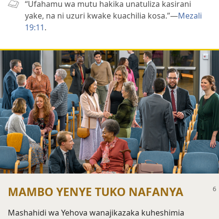
“Ufahamu wa mutu hakika unatuliza kasirani
yake, na ni uzuri kwake kuachilia kosa.”—
Mezali
19:11
.
MAMBO YENYE TUKO NAFANYA
Mashahidi wa Yehova wanajikazaka kuheshimia