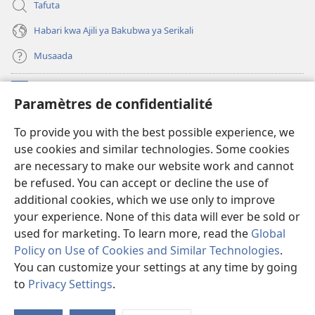
Tafuta
Habari kwa Ajili ya Bakubwa ya Serikali
Musaada
Michango
(opens
Paramètres de confidentialité
new
window)
Maktaba ku Enternete
To provide you with the best possible experience, we
(opens
use cookies and similar technologies. Some cookies
new
®
JW Hub
window)
are necessary to make our website work and cannot
(opens
be refused. You can accept or decline the use of
new
Programu ya JW Library
window)
additional cookies, which we use only to improve
your experience. None of this data will ever be sold or
used for marketing. To learn more, read the
Global
Policy on Use of Cookies and Similar Technologies
.
You can customize your settings at any time by going
Copyright
© 2026 Watch Tower Bible and Tract Society of Pennsylvania.
KANUNI ZA MATUMIZI
|
KANUNI ZA KUTUNZA SIRI
|
PARAMÈTRES DE
to
Privacy Settings
.
S
CONFIDENTIALITÉ
Ta