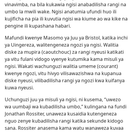
vinavimba, na bila kukawia ngisi anabadilisha rangi na
umbo la mwili wake. Ngisi anatumia ufundi huo ili
kujificha na pia ili kuvutia ngisi wa kiume ao wa kike na
pengine ili kupashana habari.
Mafundi kwenye Masomo ya Juu ya Bristol, katika inchi
ya Uingereza, walitengeneza ngozi ya ngisi. Walitia
diske za mupira (caoutchouc) za rangi nyeusi katikati
ya vitu fulani vidogo vyenye kutumika kama misuli ya
ngisi. Wakati wachunguzi walitia umeme (courant)
kwenye ngozi, vitu hivyo vilisawazishwa na kupanua
diske nyeusi, vilibadilisha rangi ya ngozi kwa kuifanya
kuwa nyeusi.
Uchunguzi juu ya misuli ya ngisi, ni kusema, “uwezo
wa uumbaji wa kubadilisha umbo,” kulingana na fundi
Jonathan Rossiter, unaweza kusaidia kutengeneza
nguo zenye kubadilisha rangi katika sekunde kidogo
sana. Rossiter anasema kama watu wanaweza kuvaa