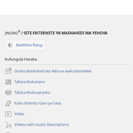
AMUKA!
Mawazo
Yako
Ni
ya
®
JW.ORG
/ SITE ENTERNETE YA MASHAHIDI WA YEHOVA
Maana
Sana!
Badilisha Rangi
Kufungula Haraka
Omba Mashahidi wa Yehova wakutembelee
Tafuta Mukutano
(opens
new
Tafuta Mukusanyiko
(opens
window)
new
Kuko Mambo Gani ya Sasa
window)
Video
Videos with Audio Descriptions