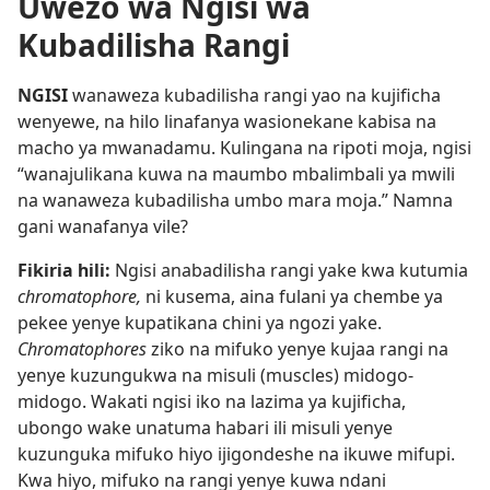
Uwezo wa Ngisi wa
Kubadilisha Rangi
NGISI
wanaweza kubadilisha rangi yao na kujificha
wenyewe, na hilo linafanya wasionekane kabisa na
macho ya mwanadamu. Kulingana na ripoti moja, ngisi
“wanajulikana kuwa na maumbo mbalimbali ya mwili
na wanaweza kubadilisha umbo mara moja.” Namna
gani wanafanya vile?
Fikiria hili:
Ngisi anabadilisha rangi yake kwa kutumia
chromatophore,
ni kusema, aina fulani ya chembe ya
pekee yenye kupatikana chini ya ngozi yake.
Chromatophores
ziko na mifuko yenye kujaa rangi na
yenye kuzungukwa na misuli (muscles) midogo-
midogo. Wakati ngisi iko na lazima ya kujificha,
ubongo wake unatuma habari ili misuli yenye
kuzunguka mifuko hiyo ijigondeshe na ikuwe mifupi.
Kwa hiyo, mifuko na rangi yenye kuwa ndani