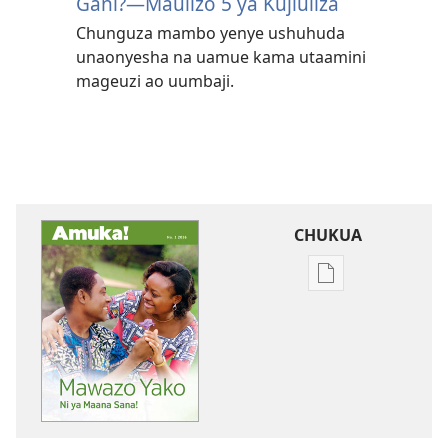
Gani?​—Maulizo 5 ya Kujiuliza
Chunguza mambo yenye ushuhuda
unaonyesha na uamue kama utaamini
mageuzi ao uumbaji.
CHUKUA
Njia
mbalimbali
za
kuchukua
vichapo
vya
kielektroniki