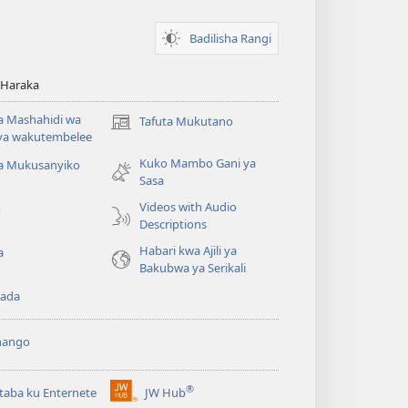
Badilisha Rangi
 Haraka
 Mashahidi wa
Tafuta Mukutano
(opens
va wakutembelee
new
Kuko Mambo Gani ya
window)
ta Mukusanyiko
Sasa
Videos with Audio
o
Descriptions
Habari kwa Ajili ya
a
Bakubwa ya Serikali
ada
hango
®
aba ku Enternete
JW Hub
(opens