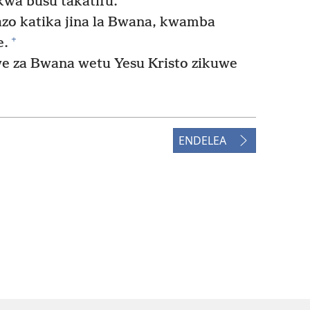
wa busu takatifu.
 katika jina la Bwana, kwamba
+
e.
iwe za Bwana wetu Yesu Kristo zikuwe
ENDELEA