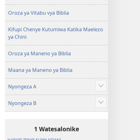
ya
ya
2018)
2018)
Oroza ya Vitabu vya Biblia
Kifupi Chenye Kutumiwa Katika Maelezo
ya Chini
Oroza ya Maneno ya Biblia
Maana ya Maneno ya Biblia
Nyongeza A
Show
more
Nyongeza B
Show
more
1 Watesalonike
HABARI ZENYE KUWA NDANI