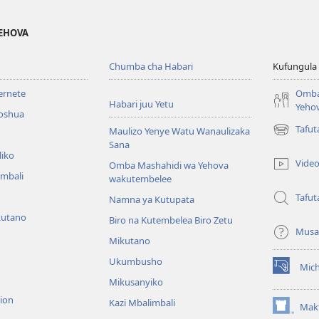
YEHOVA
Chumba cha Habari
Kufungula
ternete
Omba
Habari juu Yetu
Yeho
roshua
Tafu
Maulizo Yenye Watu Wanaulizaka
(opens
Sana
new
liko
window)
Vide
Omba Mashahidi wa Yehova
imbali
wakutembelee
Tafut
Namna ya Kutupata
kutano
Biro na Kutembelea Biro Zetu
Musa
Mikutano
Ukumbusho
Mic
(opens
Mikusanyiko
new
sion
window)
Kazi Mbalimbali
Makt
(opens