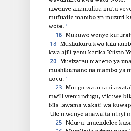
wavumilivu kwa watu wote.
mwenye anamulipa mutu yeyo
mufuatie mambo ya muzuri k
+
wote.
16
Mukuwe wenye kufurahi
18
Mushukuru kwa kila jamb
kwa ajili yenu katika Kristo Y
20
Musizarau maneno ya una
mushikamane na mambo ya m
+
uovu.
23
Mungu wa amani awataka
mwili wenu ndugu, vikuwe bila
bila lawama wakati wa kuwap
Ule mwenye anawaita ninyi ni
25
Ndugu, muendelee kusali