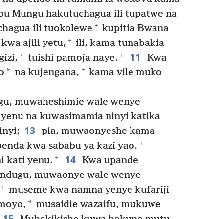
u Mungu hakutuchagua ili tupatwe na
+
uchagua ili tuokolewe
kupitia Bwana
+
kwa ajili yetu,
ili, kama tunabakia
11
+
*
izi,
tuishi pamoja naye.
Kwa
+
*
o
na kujengana,
kama vile muko
gu, muwaheshimie wale wenye
i yenu na kuwasimamia ninyi katika
13
nyi;
pia, muwaonyeshe kama
+
nda kwa sababu ya kazi yao.
14
+
 kati yenu.
Kwa upande
ndugu, muwaonye wale wenye
+
museme kwa namna yenye kufariji
*
moyo,
musaidie wazaifu, mukuwe
15