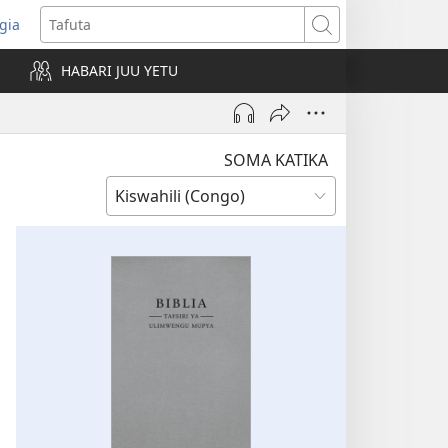
gia
opens
Tafuta
ew
HABARI JUU YETU
indow)
SOMA KATIKA