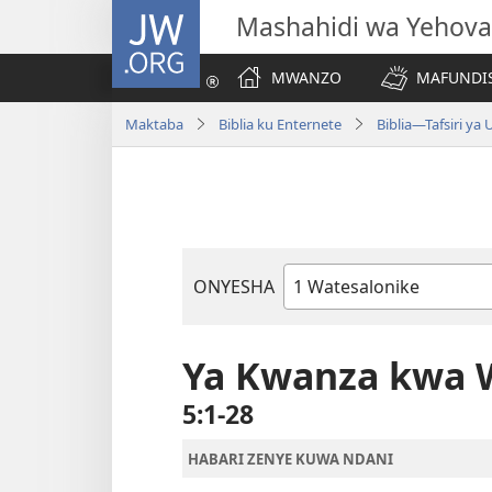
JW.ORG
Mashahidi wa Yehova
MWANZO
MAFUNDIS
Maktaba
Biblia ku Enternete
Biblia—Tafsiri ya
ONYESHA
Vitabu
vya
Biblia
Ya Kwanza kwa 
5:1-28
HABARI ZENYE KUWA NDANI