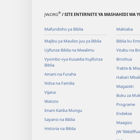
®
JW.ORG
/ SITE ENTERNETE YA MASHAHIDI WA 
Mafundisho ya Biblia
Maktaba
Majibu ya Maulizo juu ya Biblia
Biblia ku En
Ujifunze Biblia na Mwalimu
Vitabu na B
Vyombo vya Kusaidia Kujifunza
Broshua
Biblia
Trakte & Mia
Amani na Furaha
Habari Mbal
Ndoa na Familia
Magazeti
Vijana
Buku za Mu
Watoto
Programe
Imani Katika Mungu
Endekse
Sayansi na Biblia
Maagizo
Historia na Biblia
JW Télédiffu