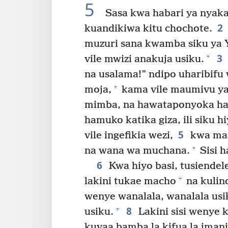
5
Sasa kwa habari ya nyakat
2
kuandikiwa kitu chochote.
muzuri sana kwamba siku ya 
3
+
vile mwizi anakuja usiku.
na usalama!” ndipo uharibifu
+
moja,
kama vile maumivu y
mimba, na hawataponyoka ha
hamuko katika giza, ili siku 
5
vile ingefikia wezi,
kwa maa
+
na wana wa muchana.
Sisi h
6
Kwa hiyo basi, tusiendel
+
lakini tukae macho
na kulind
wenye wanalala, wanalala us
8
+
usiku.
Lakini sisi wenye 
kuvaa bamba la kifua la iman