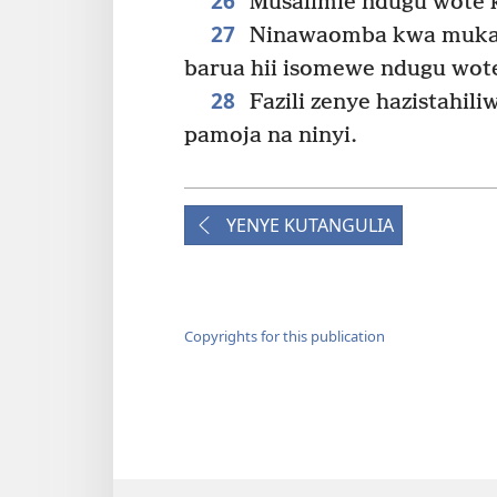
26
Musalimie ndugu wote k
27
Ninawaomba kwa mukazo
barua hii isomewe ndugu wot
28
Fazili zenye hazistahil
pamoja na ninyi.
YENYE KUTANGULIA
Copyrights for this publication