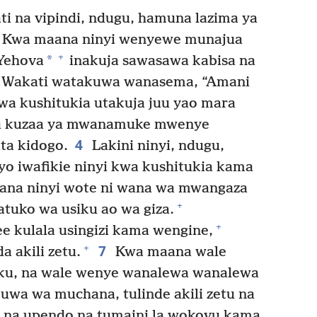
i na vipindi, ndugu, hamuna lazima ya
Kwa maana ninyi wenyewe munajua
+
*
Yehova
inakuja sawasawa kabisa na
Wakati watakuwa wanasema, “Amani
 wa kushitukia utakuja juu yao mara
a kuzaa ya mwanamuke mwenye
4
ta kidogo.
Lakini ninyi, ndugu,
hiyo iwafikie ninyi kwa kushitukia kama
na ninyi wote ni wana wa mwangaza
+
atuko wa usiku ao wa giza.
+
ee kulala usingizi kama wengine,
7
+
a akili zetu.
Kwa maana wale
iku, na wale wenye wanalewa wanalewa
kuwa wa muchana, tulinde akili zetu na
i na upendo na tumaini la wokovu kama