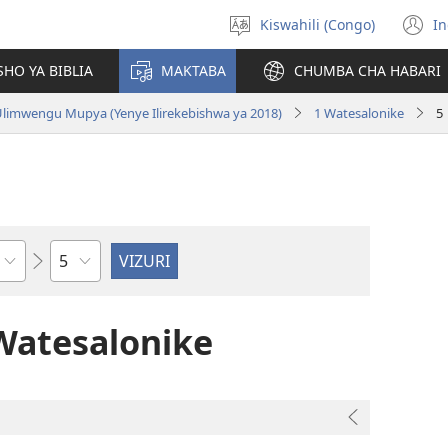
Kiswahili (Congo)
In
Chagua
(
luga
n
HO YA BIBLIA
MAKTABA
CHUMBA CHA HABARI
w
 Ulimwengu Mupya (Yenye Ilirekebishwa ya 2018)
1 Watesalonike
5
Sura
Watesalonike