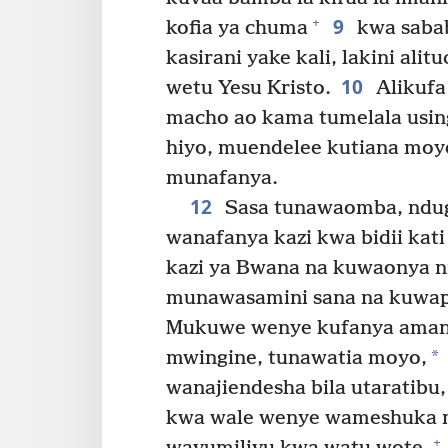
9
+
kofia ya chuma
kwa sabab
kasirani yake kali, lakini alit
10
wetu Yesu Kristo.
Alikufa 
macho ao kama tumelala using
hiyo, muendelee kutiana moy
munafanya.
12
Sasa tunawaomba, ndu
wanafanya kazi kwa bidii kat
kazi ya Bwana na kuwaonya ni
munawasamini sana na kuwape
Mukuwe wenye kufanya amani
*
mwingine, tunawatia moyo,
wanajiendesha bila utaratibu,
kwa wale wenye wameshuka 
+