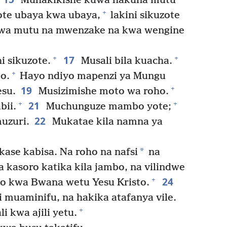
Muhakikishe kuwa hakuna mutu
+
te ubaya kwa ubaya,
lakini sikuzote
wa mutu na mwenzake na kwa wengine
17
+
+
 sikuzote.
Musali bila kuacha.
+
o.
Hayo ndiyo mapenzi ya Mungu
19
+
esu.
Musizimishe moto wa roho.
21
+
+
bii.
Muchunguze mambo yote;
22
uzuri.
Mukatae kila namna ya
*
se kabisa. Na roho na nafsi
na
 kasoro katika kila jambo, na vilindwe
24
+
o kwa Bwana wetu Yesu Kristo.
 muaminifu, na hakika atafanya vile.
+
 kwa ajili yetu.