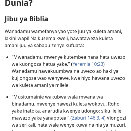
Dunia?
Jibu ya Biblia
Wanadamu wamefanya yao yote juu ya kuleta amani,
lakini wapi! Na kusema kweli, hawataweza kuleta
amani juu ya sababu zenye kufuata:
“Mwanadamu mwenye kutembea hana hata uwezo
wa kuongoza hatua yake.” (
Yeremia 10:23
)
Wanadamu hawakuumbwa na uwezo ao haki ya
kujiongoza wao wenyewe, kwa hiyo hawana uwezo
wa kuleta amani ya milele.
“Musitumainie wakubwa wala mwana wa
binadamu, mwenye hawezi kuleta wokovu. Roho
yake inatoka, anarudia kwenye udongo; siku ileile
mawazo yake yanapotea.” (
Zaburi 146:3, 4
) Viongozi
wa serikali, hata wale wenye kuwa na nia ya muzuri,