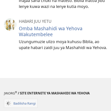
inajaa sana chuki na mateso. Biblia inatoa jibu
lenye kuwa wazi na lenye kutia moyo.
HABARI JUU YETU
Omba Mashahidi wa Yehova
Wakutembelee
Uzungumuzie ulizo moya kuhusu Biblia, ao
upate habari zaidi juu ya Mashahidi wa Yehova.
®
JW.ORG
/ SITE ENTERNETE YA MASHAHIDI WA YEHOVA
Badilisha Rangi