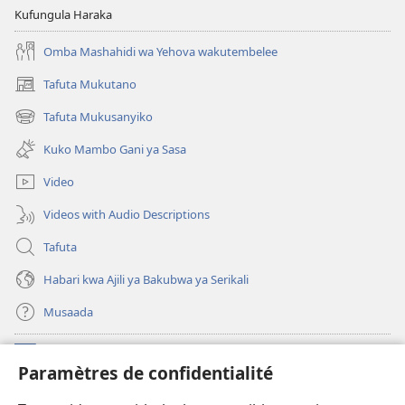
Kufungula Haraka
Omba Mashahidi wa Yehova wakutembelee
Tafuta Mukutano
(opens
new
Tafuta Mukusanyiko
(opens
window)
new
Kuko Mambo Gani ya Sasa
window)
Video
Videos with Audio Descriptions
Tafuta
Habari kwa Ajili ya Bakubwa ya Serikali
Musaada
Michango
(opens
Paramètres de confidentialité
new
window)