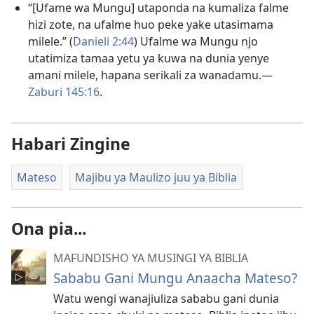
“[Ufame wa Mungu] utaponda na kumaliza falme
hizi zote, na ufalme huo peke yake utasimama
milele.” (
Danieli 2:44
) Ufalme wa Mungu njo
utatimiza tamaa yetu ya kuwa na dunia yenye
amani milele, hapana serikali za wanadamu.​—
Zaburi 145:16
.
Habari Zingine
Mateso
Majibu ya Maulizo juu ya Biblia
Ona pia...
MAFUNDISHO YA MUSINGI YA BIBLIA
Sababu Gani Mungu Anaacha Mateso?
Watu wengi wanajiuliza sababu gani dunia