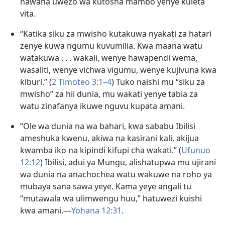
hawana uwezo wa kutosha mambo yenye kuleta
vita.
“Katika siku za mwisho kutakuwa nyakati za hatari
zenye kuwa ngumu kuvumilia. Kwa maana watu
watakuwa . . . wakali, wenye hawapendi wema,
wasaliti, wenye vichwa vigumu, wenye kujivuna kwa
kiburi.” (
2 Timoteo 3:1–4
) Tuko naishi mu “siku za
mwisho” za hii dunia, mu wakati yenye tabia za
watu zinafanya ikuwe nguvu kupata amani.
“Ole wa dunia na wa bahari, kwa sababu Ibilisi
ameshuka kwenu, akiwa na kasirani kali, akijua
kwamba iko na kipindi kifupi cha wakati.” (
Ufunuo
12:12
) Ibilisi, adui ya Mungu, alishatupwa mu ujirani
wa dunia na anachochea watu wakuwe na roho ya
mubaya sana sawa yeye. Kama yeye angali tu
“mutawala wa ulimwengu huu,” hatuwezi kuishi
kwa amani.​—
Yohana 12:31
.