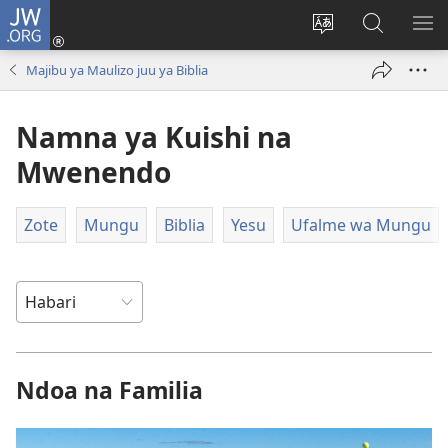
JW.ORG
Ingia
(opens
Badili
Tafuta
ON
new
luga
ku
MA
Majibu ya Maulizo juu ya Biblia
window)
ya
JW.ORG
YA
adresi
ND
Namna ya Kuishi na
Mwenendo
Zote
Mungu
Biblia
Yesu
Ufalme wa Mungu
Ndoa na Familia