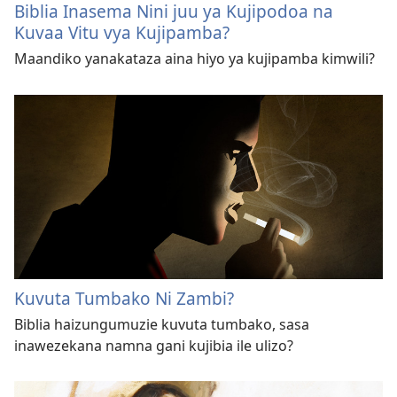
Biblia Inasema Nini juu ya Kujipodoa na
Kuvaa Vitu vya Kujipamba?
Maandiko yanakataza aina hiyo ya kujipamba kimwili?
Kuvuta Tumbako Ni Zambi?
Biblia haizungumuzie kuvuta tumbako, sasa
inawezekana namna gani kujibia ile ulizo?