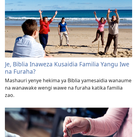
Je, Biblia Inaweza Kusaidia Familia Yangu Iwe
na Furaha?
Mashauri yenye hekima ya Biblia yamesaidia wanaume
na wanawake wengi wawe na furaha katika familia
zao.