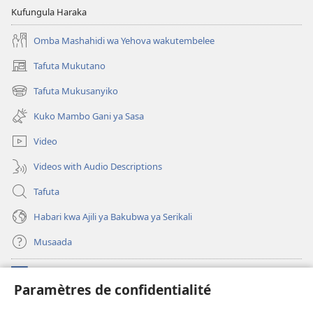
Kufungula Haraka
Omba Mashahidi wa Yehova wakutembelee
Tafuta Mukutano
(opens
new
Tafuta Mukusanyiko
(opens
window)
new
Kuko Mambo Gani ya Sasa
window)
Video
Videos with Audio Descriptions
Tafuta
Habari kwa Ajili ya Bakubwa ya Serikali
Musaada
Michango
(opens
Paramètres de confidentialité
new
window)