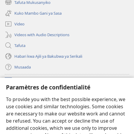
Tafuta Mukusanyiko
(opens
window)
new
Kuko Mambo Gani ya Sasa
window)
Video
Videos with Audio Descriptions
Tafuta
Habari kwa Ajili ya Bakubwa ya Serikali
Musaada
Michango
(opens
Paramètres de confidentialité
new
window)
Maktaba ku Enternete
To provide you with the best possible experience, we
(opens
use cookies and similar technologies. Some cookies
new
®
JW Hub
window)
are necessary to make our website work and cannot
(opens
be refused. You can accept or decline the use of
new
Programu ya JW Library
window)
additional cookies, which we use only to improve