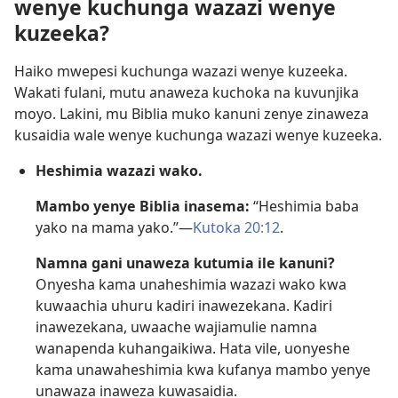
wenye kuchunga wazazi wenye
kuzeeka?
Haiko mwepesi kuchunga wazazi wenye kuzeeka.
Wakati fulani, mutu anaweza kuchoka na kuvunjika
moyo. Lakini, mu Biblia muko kanuni zenye zinaweza
kusaidia wale wenye kuchunga wazazi wenye kuzeeka.
Heshimia wazazi wako.
Mambo yenye Biblia inasema:
“Heshimia baba
yako na mama yako.”​—
Kutoka 20:12
.
Namna gani unaweza kutumia ile kanuni?
Onyesha kama unaheshimia wazazi wako kwa
kuwaachia uhuru kadiri inawezekana. Kadiri
inawezekana, uwaache wajiamulie namna
wanapenda kuhangaikiwa. Hata vile, uonyeshe
kama unawaheshimia kwa kufanya mambo yenye
unawaza inaweza kuwasaidia.