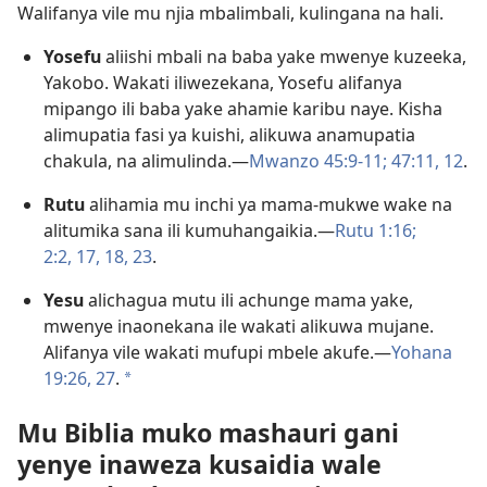
Walifanya vile mu njia mbalimbali, kulingana na hali.
Yosefu
aliishi mbali na baba yake mwenye kuzeeka,
Yakobo. Wakati iliwezekana, Yosefu alifanya
mipango ili baba yake ahamie karibu naye. Kisha
alimupatia fasi ya kuishi, alikuwa anamupatia
chakula, na alimulinda.​—
Mwanzo 45:9-11;
47:11, 12
.
Rutu
alihamia mu inchi ya mama-mukwe wake na
alitumika sana ili kumuhangaikia.​—
Rutu 1:16;
2:2,
17, 18,
23
.
Yesu
alichagua mutu ili achunge mama yake,
mwenye inaonekana ile wakati alikuwa mujane.
Alifanya vile wakati mufupi mbele akufe.​—
Yohana
19:26, 27
.
a
Mu Biblia muko mashauri gani
yenye inaweza kusaidia wale