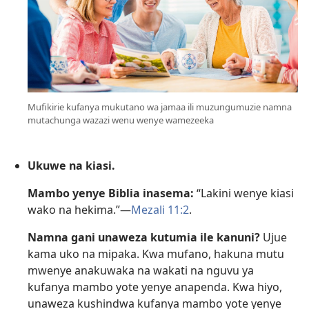
Mufikirie kufanya mukutano wa jamaa ili muzungumuzie namna
mutachunga wazazi wenu wenye wamezeeka
Ukuwe na kiasi.
Mambo yenye Biblia inasema:
“Lakini wenye kiasi
wako na hekima.”​—
Mezali 11:2
.
Namna gani unaweza kutumia ile kanuni?
Ujue
kama uko na mipaka. Kwa mufano, hakuna mutu
mwenye anakuwaka na wakati na nguvu ya
kufanya mambo yote yenye anapenda. Kwa hiyo,
unaweza kushindwa kufanya mambo yote yenye