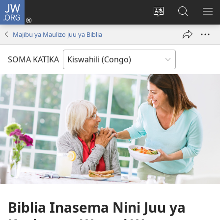
JW.ORG
Ingia
(opens
Badili
Tafuta
ON
new
luga
ku
MA
Majibu ya Maulizo juu ya Biblia
window)
ya
JW.ORG
YA
adresi
ND
SOMA KATIKA
Biblia Inasema Nini Juu ya