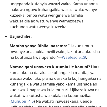
ungependa kufanyia wazazi wako. Kama unaona
inakuwa nguvu kuhangaikia wazazi wako wenye
kuzeeka, omba watu wengine wa familia
wakusaidie ao watu wenye wamezoezwa ili
kuchunga watu wenye kuzeeka.
Usijiachilie.
Mambo yenye Biblia inasema:
“Hakuna mutu
mwenye anachukia mwili wake; lakini anaukulisha
na kuutunza kwa upendo.”​—
Waefeso 5:29
.
Namna gani unaweza kutumia ile kanuni?
Hata
kama uko na daraka la kuhangaikia mahitaji ya
wazazi wako, uko pia na daraka la kujihangaikia na
kuhangaikia watu familia yako kama ulishaoa ao
kuolewa. Unapaswa kula muzuri. Ujikaze kuwa na
wakati wa kutosha wa kulala na kupumuzika.
(
Muhubiri 4:6
) Na wakati inawezekana, uende
kujifurahisha kidogo. Kama unafanya vile, utakuwa