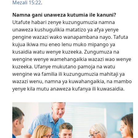
Mezali 15:22
.
Namna gani unaweza kutumia ile kanuni?
Utafute habari zenye kuzungumuzia namna
unaweza kushugulikia matatizo ya afya yenye
pengine wazazi wako wanapambana nayo. Tafuta
kujua ikiwa mu eneo lenu muko mipango ya
kusaidia watu wenye kuzeeka. Zungumuza na
wengine wenye wamehangaikia wazazi wao wenye
kuzeeka. Ufanye mukutano pamoja na watu
wengine wa familia ili kuzungumuzia mahitaji ya
wazazi wenu, namna ya kuwahangaikia, na mambo
yenye kila mutu anaweza kufanya ili kuwasaidia.