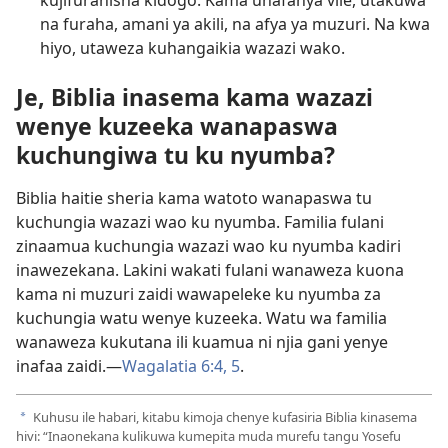
na furaha, amani ya akili, na afya ya muzuri. Na kwa
hiyo, utaweza kuhangaikia wazazi wako.
Je, Biblia inasema kama wazazi
wenye kuzeeka wanapaswa
kuchungiwa tu ku nyumba?
Biblia haitie sheria kama watoto wanapaswa tu
kuchungia wazazi wao ku nyumba. Familia fulani
zinaamua kuchungia wazazi wao ku nyumba kadiri
inawezekana. Lakini wakati fulani wanaweza kuona
kama ni muzuri zaidi wawapeleke ku nyumba za
kuchungia watu wenye kuzeeka. Watu wa familia
wanaweza kukutana ili kuamua ni njia gani yenye
inafaa zaidi.​—
Wagalatia 6:4, 5
.
Kuhusu ile habari, kitabu kimoja chenye kufasiria Biblia kinasema
a
hivi: “Inaonekana kulikuwa kumepita muda murefu tangu Yosefu