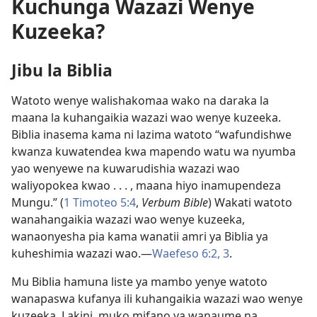
Kuchunga Wazazi Wenye
Kuzeeka?
Jibu la Biblia
Watoto wenye walishakomaa wako na daraka la
maana la kuhangaikia wazazi wao wenye kuzeeka.
Biblia inasema kama ni lazima watoto “wafundishwe
kwanza kuwatendea kwa mapendo watu wa nyumba
yao wenyewe na kuwarudishia wazazi wao
waliyopokea kwao . . . , maana hiyo inamupendeza
Mungu.” (
1 Timoteo 5:4
,
Verbum Bible
) Wakati watoto
wanahangaikia wazazi wao wenye kuzeeka,
wanaonyesha pia kama wanatii amri ya Biblia ya
kuheshimia wazazi wao.​—
Waefeso 6:2, 3
.
Mu Biblia hamuna liste ya mambo yenye watoto
wanapaswa kufanya ili kuhangaikia wazazi wao wenye
kuzeeka. Lakini, muko mifano ya wanaume na