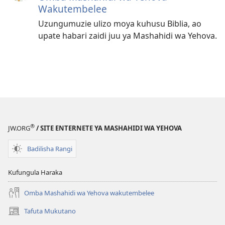
Wakutembelee
Uzungumuzie ulizo moya kuhusu Biblia, ao
upate habari zaidi juu ya Mashahidi wa Yehova.
®
JW.ORG
/ SITE ENTERNETE YA MASHAHIDI WA YEHOVA
Badilisha Rangi
Kufungula Haraka
Omba Mashahidi wa Yehova wakutembelee
Tafuta Mukutano
(opens
new