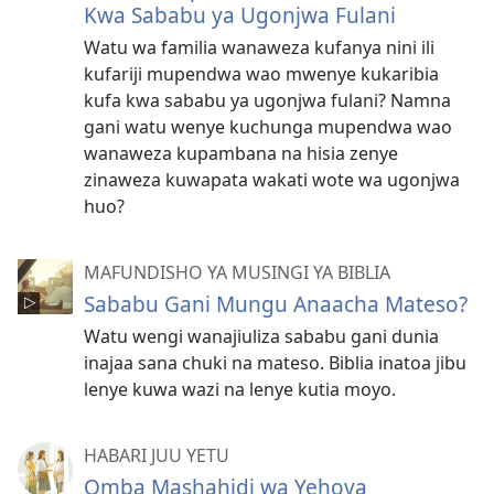
Kwa Sababu ya Ugonjwa Fulani
Watu wa familia wanaweza kufanya nini ili
kufariji mupendwa wao mwenye kukaribia
kufa kwa sababu ya ugonjwa fulani? Namna
gani watu wenye kuchunga mupendwa wao
wanaweza kupambana na hisia zenye
zinaweza kuwapata wakati wote wa ugonjwa
huo?
MAFUNDISHO YA MUSINGI YA BIBLIA
Sababu Gani Mungu Anaacha Mateso?
Watu wengi wanajiuliza sababu gani dunia
inajaa sana chuki na mateso. Biblia inatoa jibu
lenye kuwa wazi na lenye kutia moyo.
HABARI JUU YETU
Omba Mashahidi wa Yehova