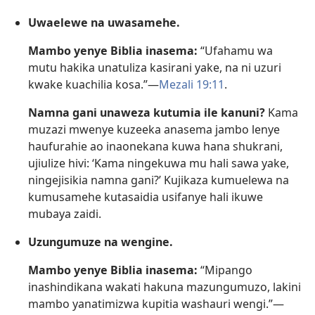
Uwaelewe na uwasamehe.
Mambo yenye Biblia inasema:
“Ufahamu wa
mutu hakika unatuliza kasirani yake, na ni uzuri
kwake kuachilia kosa.”​—
Mezali 19:11
.
Namna gani unaweza kutumia ile kanuni?
Kama
muzazi mwenye kuzeeka anasema jambo lenye
haufurahie ao inaonekana kuwa hana shukrani,
ujiulize hivi: ‘Kama ningekuwa mu hali sawa yake,
ningejisikia namna gani?’ Kujikaza kumuelewa na
kumusamehe kutasaidia usifanye hali ikuwe
mubaya zaidi.
Uzungumuze na wengine.
Mambo yenye Biblia inasema:
“Mipango
inashindikana wakati hakuna mazungumuzo, lakini
mambo yanatimizwa kupitia washauri wengi.”​—