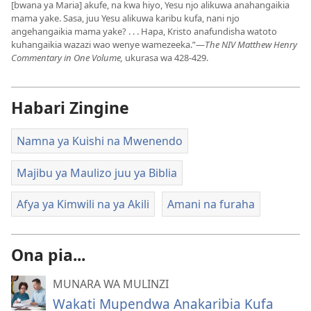
[bwana ya Maria] akufe, na kwa hiyo, Yesu njo alikuwa anahangaikia
mama yake. Sasa, juu Yesu alikuwa karibu kufa, nani njo
angehangaikia mama yake? . . . Hapa, Kristo anafundisha watoto
kuhangaikia wazazi wao wenye wamezeeka.”​—
The NIV Matthew Henry
Commentary in One Volume,
ukurasa wa 428-429.
Habari Zingine
Namna ya Kuishi na Mwenendo
Majibu ya Maulizo juu ya Biblia
Afya ya Kimwili na ya Akili
Amani na furaha
Ona pia...
MUNARA WA MULINZI
Wakati Mupendwa Anakaribia Kufa