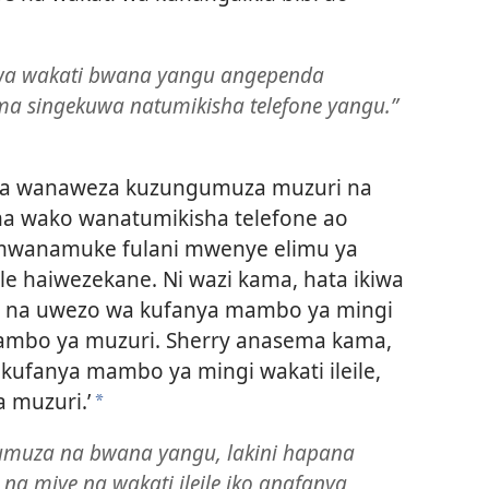
uwa wakati bwana yangu angependa
 singekuwa natumikisha telefone yangu.”​
ma wanaweza kuzungumuza muzuri na
ma wako wanatumikisha telefone ao
, mwanamuke fulani mwenye elimu ya
ile haiwezekane. Ni wazi kama, hata ikiwa
 na uwezo wa kufanya mambo ya mingi
 jambo ya muzuri. Sherry anasema kama,
a kufanya mambo ya mingi wakati ileile,
a muzuri.’
a
muza na bwana yangu, lakini hapana
a miye na wakati ileile iko anafanya