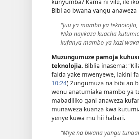
kunyumba? Kama ni vile, ile ik
Bibi ao bwana yangu anaweza ku
“Juu ya mambo ya teknolojia,
Niko najikaza kuacha kutumia
kufanya mambo ya kazi wakat
Muzungumuze pamoja kuhus
teknolojia.
Biblia inasema: “K
faida yake mwenyewe, lakini fa
10:24
) Zungumuza na bibi ao 
wenu anatumiaka mambo ya tekn
mabadiliko gani anaweza kufa
munaweza kuanza kwa kutum
yenye kuwa mu hii habari.
“Miye na bwana yangu tuna