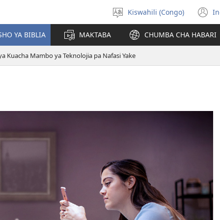
Kiswahili (Congo)
In
Chagua
(
luga
n
HO YA BIBLIA
MAKTABA
CHUMBA CHA HABARI
w
a Kuacha Mambo ya Teknolojia pa Nafasi Yake