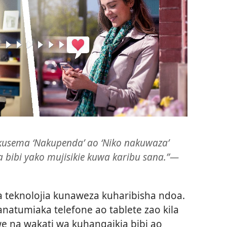
kusema ‘Nakupenda’ ao ‘Niko nakuwaza’
bibi yako mujisikie kuwa karibu sana.”​—
teknolojia kunaweza kuharibisha ndoa.
natumiaka telefone ao tablete zao kila
we na wakati wa kuhangaikia bibi ao