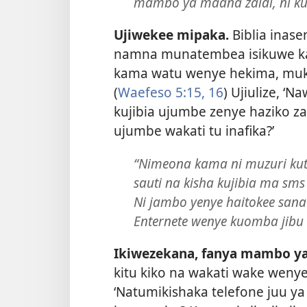
mambo ya maana zaidi, ni ku
Ujiwekee mipaka.
Biblia inase
namna munatembea isikuwe ka
kama watu wenye hekima, muki
(
Waefeso 5:15, 16
) Ujiulize, ‘
kujibia ujumbe zenye haziko za 
ujumbe wakati tu inafika?’
“Nimeona kama ni muzuri kuti
sauti na kisha kujibia ma sm
Ni jambo yenye haitokee sana
Enternete wenye kuomba jibu 
Ikiwezekana, fanya mambo ya 
kitu kiko na wakati wake wenye
‘Natumikishaka telefone juu y