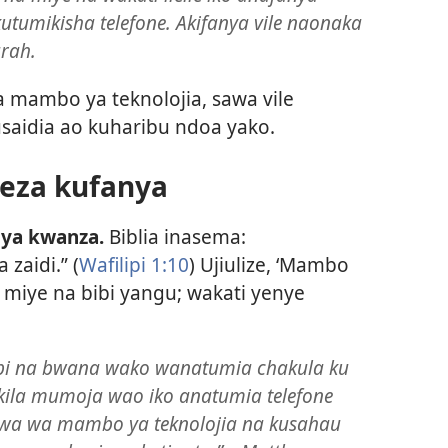
utumikisha telefone. Akifanya vile naonaka
rah.
mambo ya teknolojia, sawa vile
usaidia ao kuharibu ndoa yako.
eza kufanya
 ya kwanza.
Biblia inasema:
zaidi.” (
Wafilipi 1:10
) Ujiulize, ‘Mambo
i miye na bibi yangu; wakati yenye
ibi na bwana wako wanatumia chakula ku
ti kila mumoja wao iko anatumia telefone
wa wa mambo ya teknolojia na kusahau