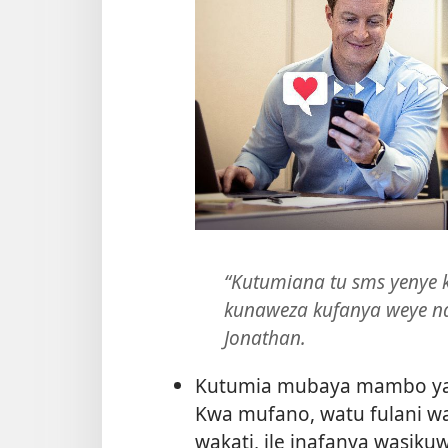
“Kutumiana tu sms yenye 
kunaweza kufanya weye na 
Jonathan.
Kutumia mubaya mambo ya 
Kwa mufano, watu fulani wa
wakati, ile inafanya wasiku