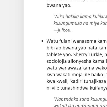
bwana yao.
“Niko hakika kama kulik
kuzungumuza na miye kama
—Julissa.
Watu fulani wanasema ka
bibi ao bwana yao hata ka
tablete yao. Sherry Turkle
sociolojia alionyesha kama 
watu wanawaza kama wako
kwa wakati moja, ile haiko
kwa kweli, ‘kadiri tunajikaz
ni vile tunashindwa kuifany
“Napendaka sana kuzungu
wakati iko anazungumuza n