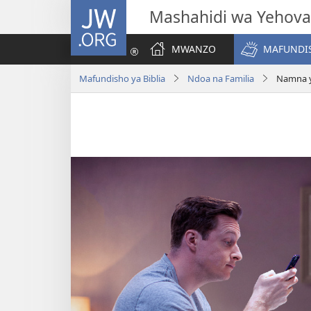
JW.ORG
Mashahidi wa Yehova
MWANZO
MAFUNDIS
Mafundisho ya Biblia
Ndoa na Familia
Namna y