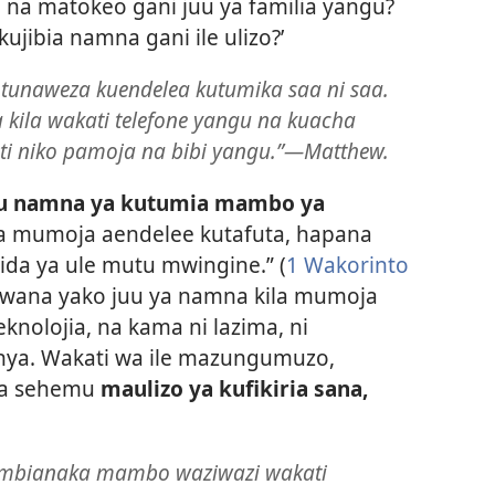
o na matokeo gani juu ya familia yangu?
jibia namna gani ile ulizo?’
 tunaweza kuendelea kutumika saa ni saa.
 kila wakati telefone yangu na kuacha
i niko pamoja na bibi yangu.”​—Matthew.
u namna ya kutumia mambo ya
ila mumoja aendelee kutafuta, hapana
ida ya ule mutu mwingine.” (
1 Wakorinto
bwana yako juu ya namna kila mumoja
olojia, na kama ni lazima, ni
nya. Wakati wa ile mazungumuzo,
ia sehemu
maulizo ya kufikiria sana,
ambianaka mambo waziwazi wakati