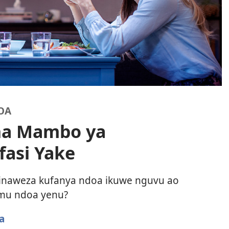
OA
ha Mambo ya
fasi Yake
inaweza kufanya ndoa ikuwe nguvu ao
i mu ndoa yenu?
a