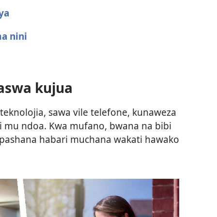
ya
a nini
aswa kujua
knolojia, sawa vile telefone, kunaweza
 mu ndoa. Kwa mufano, bwana na bibi
kupashana habari muchana wakati hawako