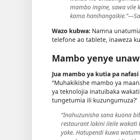
mambo ingine, sawa vile k
kama hanihangaikie.”​—Sa
Wazo kubwa:
Namna unatumia 
telefone ao tablete, inaweza k
Mambo yenye unaw
Jua mambo ya kutia pa nafasi
“Muhakikishe mambo ya maana 
ya teknolojia inatuibaka wakat
tungetumia ili kuzungumuza?’
“Inahuzunisha sana kuona b
restaurant lakini ileile waka
yake. Hatupendi kuwa watum