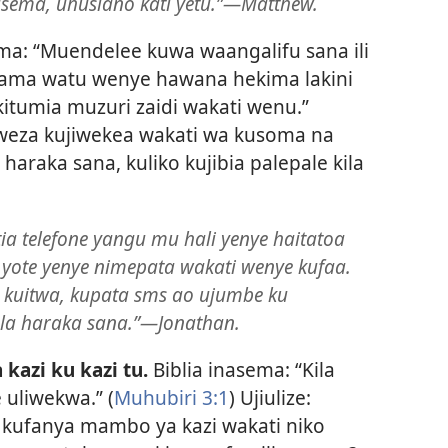
sema, uhusiano kati yetu.”​—Matthew.
ma: “Muendelee kuwa waangalifu sana ili
ma watu wenye hawana hekima lakini
tumia muzuri zaidi wakati wenu.”
Naweza kujiwekea wakati wa kusoma na
haraka sana, kuliko kujibia palepale kila
a telefone yangu mu hali yenye haitatoa
s yote yenye nimepata wakati wenye kufaa.
 kuitwa, kupata sms ao ujumbe ku
la haraka sana.”​—Jonathan.
kazi ku kazi tu.
Biblia inasema: “Kila
 uliwekwa.” (
Muhubiri 3:1
) Ujiulize:
a kufanya mambo ya kazi wakati niko