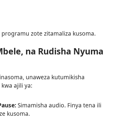
 programu zote zitamaliza kusoma.
Mbele, na Rudisha Nyuma
 inasoma, unaweza kutumikisha
wa ajili ya:
Pause:
Simamisha audio. Finya tena ili
nze kusoma.