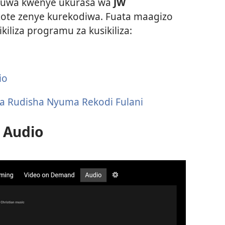
kuwa kwenye ukurasa wa
JW
 zote zenye kurekodiwa. Fuata maagizo
kiliza programu za kusikiliza:
io
na Rudisha Nyuma Rekodi Fulani
a Audio