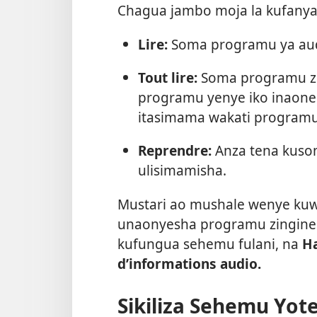
Chagua jambo moja la kufanya
Lire:
Soma programu ya aud
Tout lire:
Soma programu zo
programu yenye iko inaone
itasimama wakati programu 
Reprendre:
Anza tena kuso
ulisimamisha.
Mustari ao mushale wenye kuw
unaonyesha programu zingine 
kufungua sehemu fulani, na
H
d’informations audio.
Sikiliza Sehemu Yot