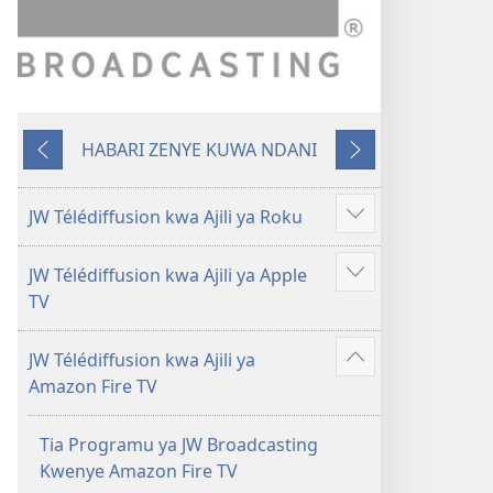
HABARI ZENYE KUWA NDANI
YENYE
ENDELEA
KUTANGULIA
JW Télédiffusion kwa Ajili ya Roku
Show
more
JW Télédiffusion kwa Ajili ya Apple
Show
TV
more
JW Télédiffusion kwa Ajili ya
Show
Amazon Fire TV
more
Tia Programu ya JW Broadcasting
Kwenye Amazon Fire TV