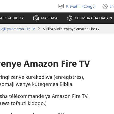
Kiswahili (Congo)
In
Chagua
(
luga
n
HO YA BIBLIA
MAKTABA
CHUMBA CHA HABARI
w
 Ajili ya Amazon Fire TV
Sikiliza Audio Kwenye Amazon Fire TV
Kwenye Amazon Fire TV
ingi zenye kurekodiwa (enregistrés),
usomaji wenye kutegemea Biblia.
kisha télécommande ya Amazon Fire TV.
wa tofauti kidogo.)