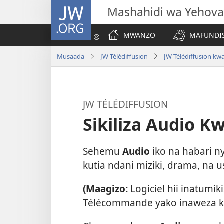
JW.ORG
Mashahidi wa Yehova
MWANZO
MAFUNDIS
Musaada
JW Télédiffusion
JW Télédiffusion kwa
JW TÉLÉDIFFUSION
Sikiliza Audio 
Sehemu
Audio
iko na habari ny
kutia ndani miziki, drama, na 
(Maagizo:
Logiciel hii inatumi
Télécommande yako inaweza ku