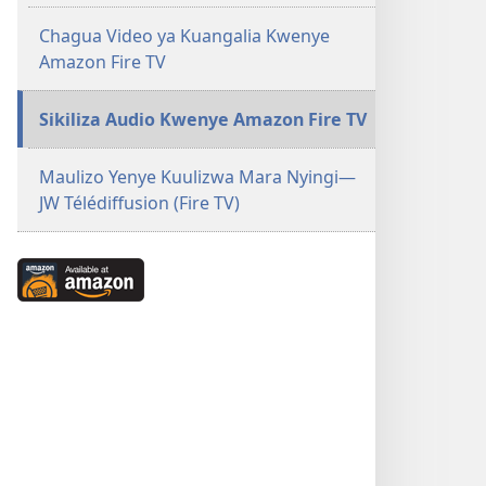
Chagua Video ya Kuangalia Kwenye
Amazon Fire TV
Sikiliza Audio Kwenye Amazon Fire TV
Maulizo Yenye Kuulizwa Mara Nyingi​—
JW Télédiffusion (Fire TV)
Available
at
Amazon
(opens
new
window)