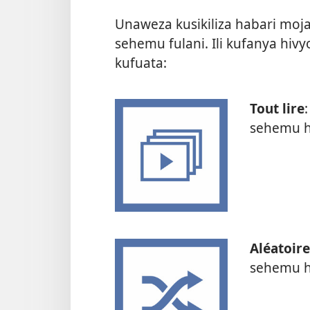
Unaweza kusikiliza habari moj
sehemu fulani. Ili kufanya hivy
kufuata:
Tout lire
sehemu h
Aléatoire
sehemu hi