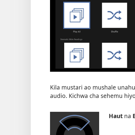
Kila mustari ao mushale una
audio. Kichwa cha sehemu hiyo
Haut
na