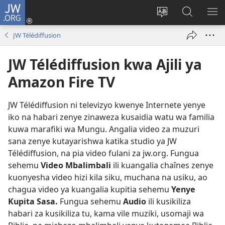
JW.ORG
Ingia
(opens
Badili
Tafuta
ON
new
luga
ku
MA
JW Télédiffusion
window)
ya
JW.ORG
YA
adresi
ND
JW Télédiffusion kwa Ajili ya
Amazon Fire TV
JW Télédiffusion ni televizyo kwenye Internete yenye
iko na habari zenye zinaweza kusaidia watu wa familia
kuwa marafiki wa Mungu. Angalia video za muzuri
sana zenye kutayarishwa katika studio ya JW
Télédiffusion, na pia video fulani za jw.org. Fungua
sehemu
Video Mbalimbali
ili kuangalia chaînes zenye
kuonyesha video hizi kila siku, muchana na usiku, ao
chagua video ya kuangalia kupitia sehemu
Yenye
Kupita Sasa.
Fungua sehemu
Audio
ili kusikiliza
habari za kusikiliza tu, kama vile muziki, usomaji wa