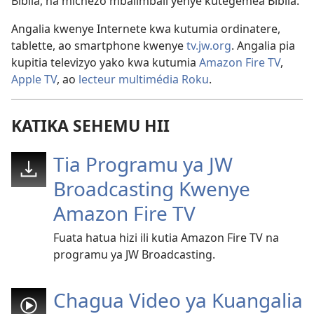
Biblia, na michezo mbalimbali yenye kutegemea Biblia.
Angalia kwenye Internete
kwa kutumia ordinatere,
tablette, ao smartphone
kwenye
tv.jw.org
. Angalia pia
kupitia televizyo yako kwa kutumia
Amazon Fire TV
,
Apple TV
, ao
lecteur multimédia Roku
.
KATIKA SEHEMU HII
Tia Programu ya JW
Broadcasting Kwenye
Amazon Fire TV
Fuata hatua hizi ili kutia Amazon Fire TV na
programu ya JW Broadcasting.
Chagua Video ya Kuangalia