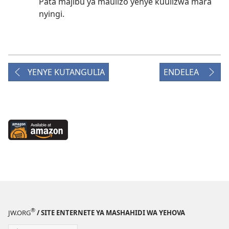
Pata majibu ya maulizo yenye kuulizwa mara
nyingi.
YENYE KUTANGULIA
ENDELEA
Available
at
Amazon
(opens
new
window)
®
JW.ORG
/ SITE ENTERNETE YA MASHAHIDI WA YEHOVA