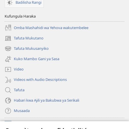
Badilisha Rangi
Kufungula Haraka
Omba Mashahidi wa Yehova wakutembelee
Tafuta Mukutano
(opens
new
Tafuta Mukusanyiko
(opens
window)
new
Kuko Mambo Gani ya Sasa
window)
Video
Videos with Audio Descriptions
Tafuta
Habari kwa Ajili ya Bakubwa ya Serikali
Musaada
Michango
(opens