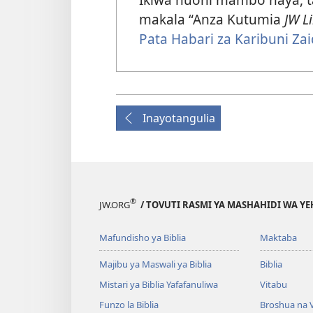
makala “Anza Kutumia
JW L
Pata Habari za Karibuni Zai
Inayotangulia
®
JW.ORG
/ TOVUTI RASMI YA MASHAHIDI WA Y
Mafundisho ya Biblia
Maktaba
Majibu ya Maswali ya Biblia
Biblia
Mistari ya Biblia Yafafanuliwa
Vitabu
Funzo la Biblia
Broshua na V