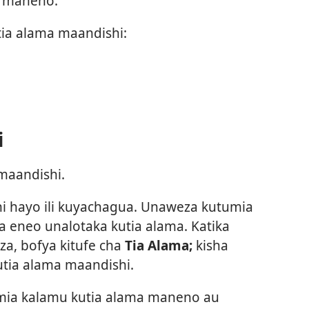
 maneno.
ia alama maandishi:
i
 maandishi.
 hayo ili kuyachagua. Unaweza kutumia
nua eneo unalotaka kutia alama. Katika
za, bofya kitufe cha
Tia Alama;
kisha
utia alama maandishi.
mia kalamu kutia alama maneno au