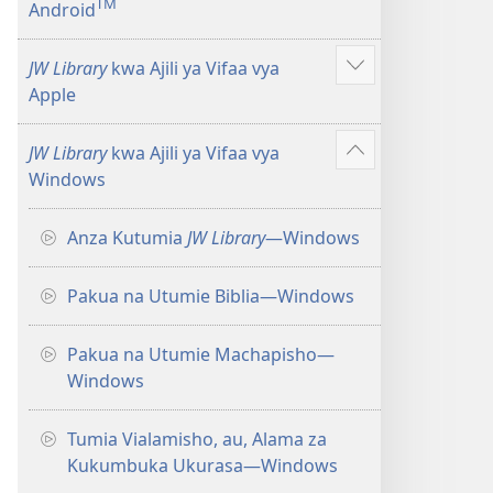
TM
Android
zaidi
JW Library
kwa Ajili ya Vifaa vya
Onyesha
Apple
zaidi
JW Library
kwa Ajili ya Vifaa vya
Onyesha
Windows
zaidi
Anza Kutumia
JW Library
​—Windows
Pakua na Utumie Biblia​—Windows
Pakua na Utumie Machapisho​—
Windows
Tumia Vialamisho, au, Alama za
Kukumbuka Ukurasa​—Windows