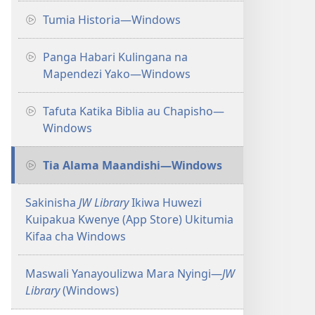
Tumia Historia​—Windows
Panga Habari Kulingana na
Mapendezi Yako​—Windows
Tafuta Katika Biblia au Chapisho​—
Windows
Tia Alama Maandishi​—Windows
Sakinisha
JW Library
Ikiwa Huwezi
Kuipakua Kwenye (App Store) Ukitumia
Kifaa cha Windows
Maswali Yanayoulizwa Mara Nyingi​—
JW
Library
(Windows)