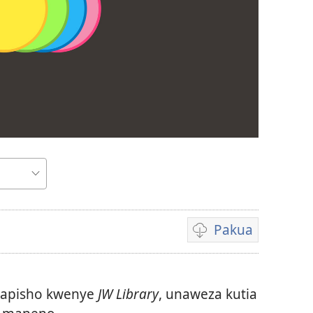
Pakua
Kupakua
rekodi
za
hapisho kwenye
JW Library
, unaweza kutia
video