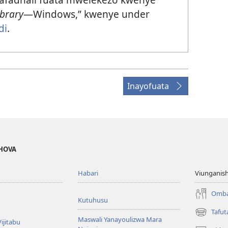
ibrary
​—Windows,” kwenye under
di
.
Inayofuata
EHOVA
Habari
Viunganish
Omba
Kutuhusu
Tafut
(opens
Maswali Yanayoulizwa Mara
ijitabu
new