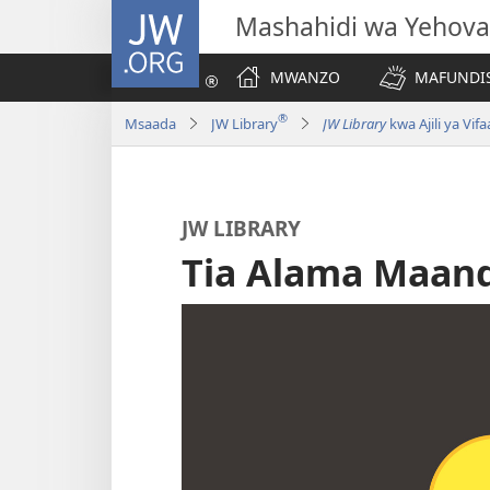
JW.ORG
Mashahidi wa Yehova
MWANZO
MAFUNDIS
®
Msaada
JW Library
JW Library
kwa Ajili ya Vi
JW LIBRARY
Tia Alama Maan