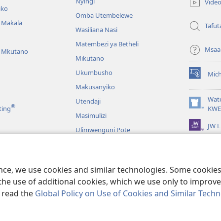
Nyingi
Vide
window)
iko
Omba Utembelewe
a Makala
Tafut
Wasiliana Nasi
Matembezi ya Betheli
Msaa
a Mkutano
Mikutano
Ukumbusho
Mic
(opens
Makusanyiko
new
window)
Wat
Utendaji
®
(opens
ting
KWE
Masimulizi
new
JW L
window)
Ulimwenguni Pote
maji wa Biblia
maji wa Biblia
ence, we use cookies and similar technologies. Some cooki
the use of additional cookies, which we use only to improve 
, read the
Global Policy on Use of Cookies and Similar Tech
le and Tract Society of Pennsylvania.
MASHARTI YA MATUMIZI
|
SERA Y