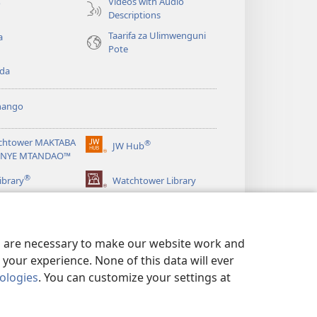
Videos with Audio
o
Descriptions
Taarifa za Ulimwenguni
a
Pote
da
hango
chtower MAKTABA
®
JW Hub
(opens
NYE MTANDAO™
new
®
window)
ibrary
Watchtower Library
es are necessary to make our website work and
your experience. None of this data will ever
nologies
. You can customize your settings at
A FARAGHA
|
PRIVACY SETTINGS