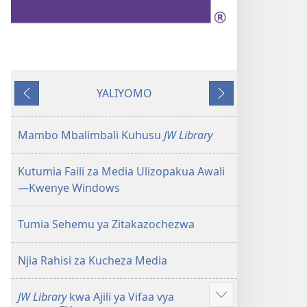
YALIYOMO
Inayotangulia
Inayofuata
Mambo Mbalimbali Kuhusu
JW Library
Kutumia Faili za Media Ulizopakua Awali
—Kwenye Windows
Tumia Sehemu ya Zitakazochezwa
Njia Rahisi za Kucheza Media
JW Library
kwa Ajili ya Vifaa vya
Onyesha