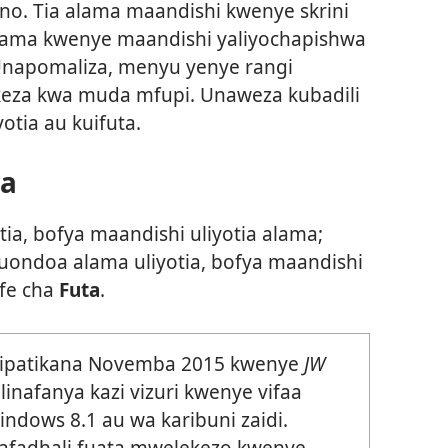
o. Tia alama maandishi kwenye skrini
lama kwenye maandishi yaliyochapishwa
Unapomaliza, menyu yenye rangi
okeza kwa muda mfupi. Unaweza kubadili
otia au kuifuta.
ma
otia, bofya maandishi uliyotia alama;
 kuondoa alama uliyotia, bofya maandishi
ufe cha
Futa
.
ilipatikana Novemba 2015 kwenye
JW
linafanya kazi vizuri kwenye vifaa
dows 8.1 au wa karibuni zaidi.
afadhali fuata mwelekezo kwenye