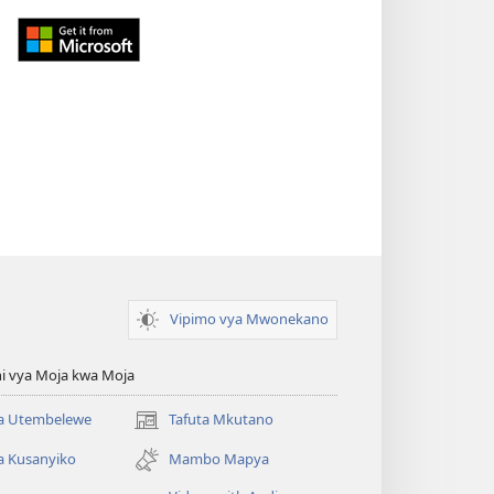
Download
from
Windows
Store
(opens
new
window)
Vipimo vya Mwonekano
i vya Moja kwa Moja
 Utembelewe
Tafuta Mkutano
(opens
new
a Kusanyiko
Mambo Mapya
window)