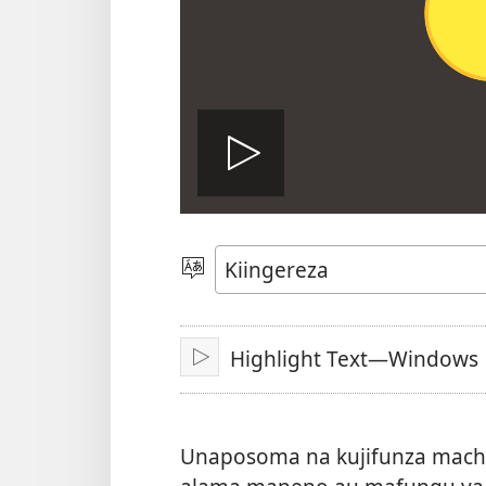
Cheza
video
Chagua
Lugha
Highlight Text—Windows
Cheza
Unaposoma na kujifunza mac