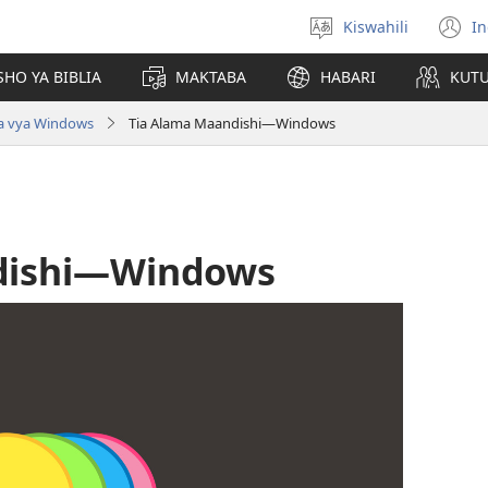
Kiswahili
In
Chagua
(
lugha
n
HO YA BIBLIA
MAKTABA
HABARI
KUT
w
faa vya Windows
Tia Alama Maandishi​—Windows
dishi​—Windows