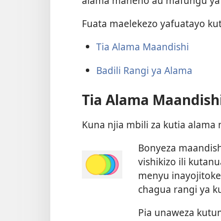
alama maneno au mafungu ya
Fuata maelekezo yafuatayo kut
Tia Alama Maandishi
Badili Rangi ya Alama
Tia Alama Maandish
Kuna njia mbili za kutia alama
Bonyeza maandishi
vishikizo ili kuta
menyu inayojitoke
chagua rangi ya k
Pia unaweza kutu