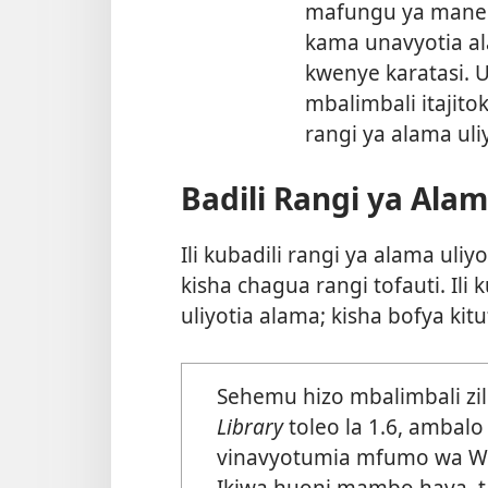
mafungu ya manen
kama unavyotia a
kwenye karatasi. 
mbalimbali itajit
rangi ya alama uliy
Badili Rangi ya Ala
Ili kubadili rangi ya alama uliy
kisha chagua rangi tofauti. Ili
uliyotia alama; kisha bofya kit
Sehemu hizo mbalimbali z
Library
toleo la 1.6, ambalo 
vinavyotumia mfumo wa Win
Ikiwa huoni mambo haya, t