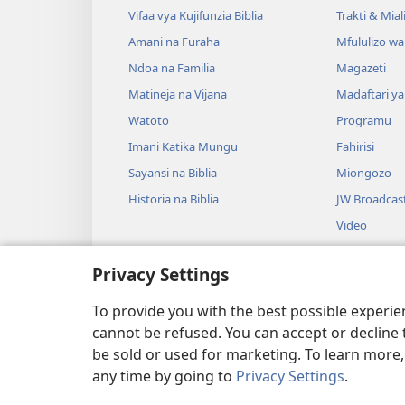
Vifaa vya Kujifunzia Biblia
Trakti & Mial
Amani na Furaha
Mfululizo w
Ndoa na Familia
Magazeti
Matineja na Vijana
Madaftari y
Watoto
Programu
Imani Katika Mungu
Fahirisi
Sayansi na Biblia
Miongozo
Historia na Biblia
JW Broadcas
Video
Muziki
Privacy Settings
Drama za Uso
Drama za Uso
To provide you with the best possible experi
cannot be refused. You can accept or decline 
be sold or used for marketing. To learn more
any time by going to
Privacy Settings
.
Copyright
© 2026 Watch Tower Bib