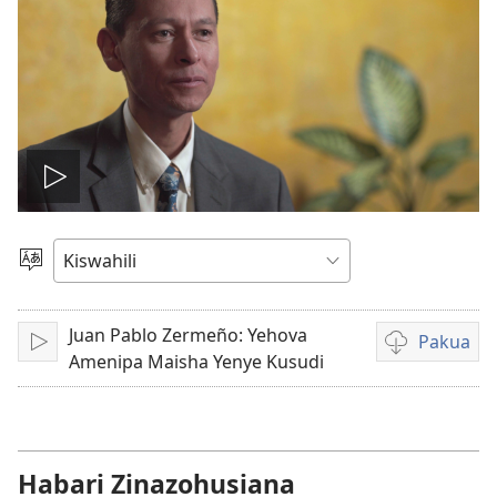
Cheza
video
Chagua
Lugha
Juan Pablo Zermeño: Yehova
Pakua
Cheza
Kupakua
Amenipa Maisha Yenye Kusudi
rekodi
za
video
Habari Zinazohusiana