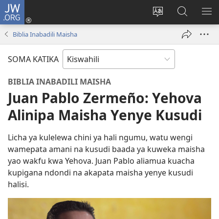
JW.ORG
Ingia
(opens
Badili
Tafuta
ON
new
lugha
Katika
ME
Biblia Inabadili Maisha
window)
ya
JW.ORG
tovuti
SOMA KATIKA
BIBLIA INABADILI MAISHA
Juan Pablo Zermeño: Yehova
Alinipa Maisha Yenye Kusudi
Licha ya kulelewa chini ya hali ngumu, watu wengi
wamepata amani na kusudi baada ya kuweka maisha
yao wakfu kwa Yehova. Juan Pablo aliamua kuacha
kupigana ndondi na akapata maisha yenye kusudi
halisi.