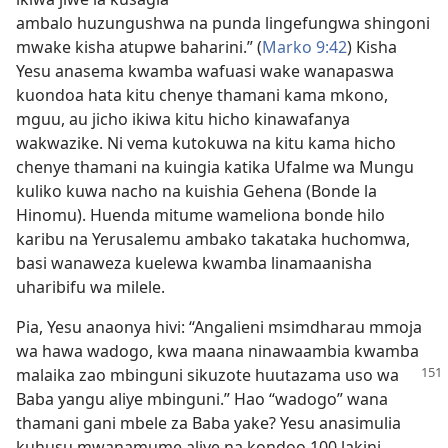
ambalo huzungushwa na punda lingefungwa shingoni
mwake kisha atupwe baharini.” (
Marko 9:42
) Kisha
Yesu anasema kwamba wafuasi wake wanapaswa
kuondoa hata kitu chenye thamani kama mkono,
mguu, au jicho ikiwa kitu hicho kinawafanya
wakwazike. Ni vema kutokuwa na kitu kama hicho
chenye thamani na kuingia katika Ufalme wa Mungu
kuliko kuwa nacho na kuishia Gehena (Bonde la
Hinomu). Huenda mitume wameliona bonde hilo
karibu na Yerusalemu ambako takataka huchomwa,
basi wanaweza kuelewa kwamba linamaanisha
uharibifu wa milele.
Pia, Yesu anaonya hivi: “Angalieni msimdharau mmoja
wa hawa wadogo, kwa maana ninawaambia kwamba
malaika zao mbinguni sikuzote
huutazama uso wa
Baba yangu aliye mbinguni.” Hao “wadogo” wana
thamani gani mbele za Baba yake? Yesu anasimulia
kuhusu mwanamume aliye na kondoo 100 lakini