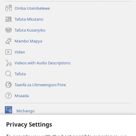
Omba Utembelewe
Tafuta Mkutano
(opens
new
Tafuta Kusanyiko
(opens
window)
new
Mambo Mapya
window)
Video
Videos with Audio Descriptions
Tafuta
Taarifa za Ulimwenguni Pote
Msaada
Michango
(opens
new
Privacy Settings
window)
Watchtower MAKTABA KWENYE MTANDAO™
(opens