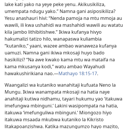
lake kati yako na yeye peke yenu. Akikusikiliza,
umempata ndugu yako.” Namna gani asiposikiliza?
Yesu anashauri hivi: “Nenda pamoja na mtu mmoja au
wawili, ili kwa ushahidi wa mashahidi wawili au watatu
kila jambo lithibitishwe.” Ikiwa kufanya hivyo
hakumalizi tatizo hilo, wanapaswa kuliambia
“kutaniko,” yaani, wazee ambao wanaweza kufanya
uamuzi. Namna gani ikiwa mkosaji huyo bado
hasikilizi? “Na awe kwako kama mtu wa mataifa na
kama mkusanya kodi,” watu ambao Wayahudi
hawakushirikiana nao.—
Mathayo 18:15-17
.
Waangalizi wa kutaniko wanahitaji kufuata Neno la
Mungu. Ikiwa wanampata mkosaji na hatia naye
anahitaji kutiwa nidhamu, tayari hukumu yao ‘itakuwa
imefungwa mbinguni.’ Lakini wasipompata na hatia,
itakuwa ‘imefunguliwa mbinguni.’ Miongozo hiyo
itakuwa msaada mkubwa kutaniko la Kikristo
litakapoanzishwa. Katika mazungumzo hayo mazito,