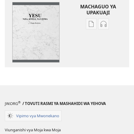
MACHAGUO YA
UPAKUAJI
Mbinu
Mbinu
za
za
kupakua
kupakua
machapisho
faili
ya
za
elektroni
audio
Yesu​
Yesu​
—
—
Njia,
Njia,
Kweli,
Kweli,
na
na
®
JW.ORG
/ TOVUTI RASMI YA MASHAHIDI WA YEHOVA
Uzima
Uzima
Vipimo vya Mwonekano
Viunganishi vya Moja kwa Moja