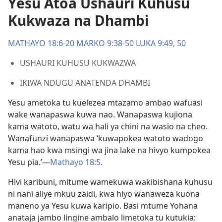
Yesu Atoa Ushauri Kuhusu
Kukwaza na Dhambi
MATHAYO 18:6-20
MARKO 9:38-50
LUKA 9:49, 50
USHAURI KUHUSU KUKWAZWA
IKIWA NDUGU ANATENDA DHAMBI
Yesu ametoka tu kuelezea mtazamo ambao wafuasi
wake wanapaswa kuwa nao. Wanapaswa kujiona
kama watoto, watu wa hali ya chini na wasio na cheo.
Wanafunzi wanapaswa ‘kuwapokea watoto wadogo
kama hao kwa msingi wa jina lake na hivyo kumpokea
Yesu pia.’—
Mathayo 18:5
.
Hivi karibuni, mitume wamekuwa wakibishana kuhusu
ni nani aliye mkuu zaidi, kwa hiyo wanaweza kuona
maneno ya Yesu kuwa karipio. Basi mtume Yohana
anataja jambo lingine ambalo limetoka tu kutukia: