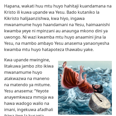
Hapana, wakati huu mtu huyo hahitaji kuandamana na
Kristo ili kuwa upande wa Yesu. Bado kutaniko la
Kikristo halijaanzishwa, kwa hiyo, ingawa
mwanamume huyo haandamani na Yesu, haimaanishi
kwamba yeye ni mpinzani au anaunga mkono dini ya
uwongo. Ni wazi kwamba mtu huyo anaamini jina la
Yesu, na mambo ambayo Yesu anasema yanaonyesha
kwamba mtu huyo hatapoteza thawabu yake.
Kwa upande mwingine,
litakuwa jambo zito ikiwa
mwanamume huyo
atakwazwa na maneno
na matendo ya mitume.
Yesu anasema: “Yeyote
anayemkwaza mmoja wa
hawa wadogo walio na
imani, ingekuwa afadhali
ikiwa jiwe la kusagia