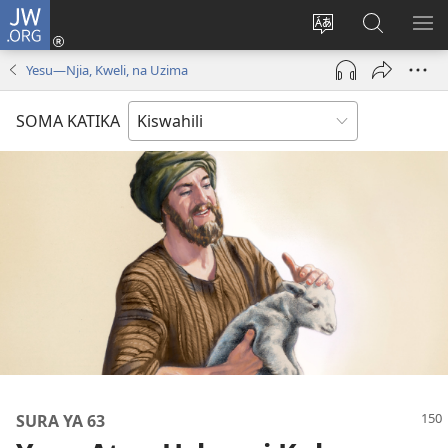
JW.ORG
Ingia
(opens
Badili
Tafuta
ON
new
lugha
Katika
ME
Yesu​—Njia, Kweli, na Uzima
window)
ya
JW.ORG
tovuti
SOMA KATIKA
SURA YA 63