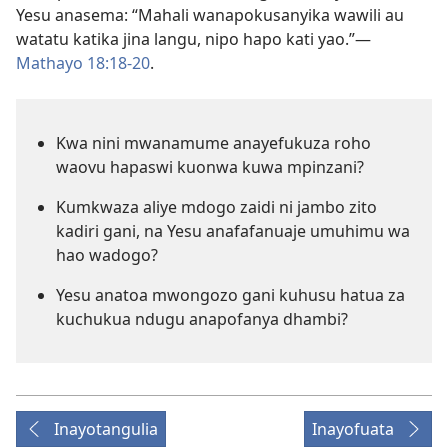
Yesu anasema: “Mahali wanapokusanyika wawili au
watatu katika jina langu, nipo hapo kati yao.”—
Mathayo 18:18-20
.
Kwa nini mwanamume anayefukuza roho
waovu hapaswi kuonwa kuwa mpinzani?
Kumkwaza aliye mdogo zaidi ni jambo zito
kadiri gani, na Yesu anafafanuaje umuhimu wa
hao wadogo?
Yesu anatoa mwongozo gani kuhusu hatua za
kuchukua ndugu anapofanya dhambi?
Inayotangulia
Inayofuata