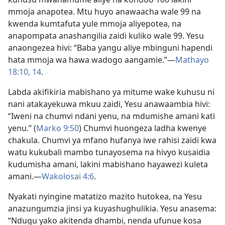
mmoja anapotea. Mtu huyo anawaacha wale 99 na
kwenda kumtafuta yule mmoja aliyepotea, na
anapompata anashangilia zaidi kuliko wale 99. Yesu
anaongezea hivi: “Baba yangu aliye mbinguni hapendi
hata mmoja wa hawa wadogo aangamie.”—
Mathayo
18:10,
14
.
Labda akifikiria mabishano ya mitume wake kuhusu ni
nani atakayekuwa mkuu zaidi, Yesu anawaambia hivi:
“Iweni na chumvi ndani yenu, na mdumishe amani kati
yenu.” (
Marko 9:50
) Chumvi huongeza ladha kwenye
chakula. Chumvi ya mfano hufanya iwe rahisi zaidi kwa
watu kukubali mambo tunayosema na hivyo kusaidia
kudumisha amani, lakini mabishano hayawezi kuleta
amani.—
Wakolosai 4:6
.
Nyakati nyingine matatizo mazito hutokea, na Yesu
anazungumzia jinsi ya kuyashughulikia. Yesu anasema:
“Ndugu yako akitenda dhambi, nenda ufunue kosa