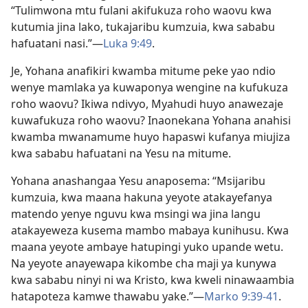
“Tulimwona mtu fulani akifukuza roho waovu kwa
kutumia jina lako, tukajaribu kumzuia, kwa sababu
hafuatani nasi.”—
Luka 9:49
.
Je, Yohana anafikiri kwamba mitume peke yao ndio
wenye mamlaka ya kuwaponya wengine na kufukuza
roho waovu? Ikiwa ndivyo, Myahudi huyo anawezaje
kuwafukuza roho waovu? Inaonekana Yohana anahisi
kwamba mwanamume huyo hapaswi kufanya miujiza
kwa sababu hafuatani na Yesu na mitume.
Yohana anashangaa Yesu anaposema: “Msijaribu
kumzuia, kwa maana hakuna yeyote atakayefanya
matendo yenye nguvu kwa msingi wa jina langu
atakayeweza kusema mambo mabaya kunihusu. Kwa
maana yeyote ambaye hatupingi yuko upande wetu.
Na yeyote anayewapa kikombe cha maji ya kunywa
kwa sababu ninyi ni wa Kristo, kwa kweli ninawaambia
hatapoteza kamwe thawabu yake.”—
Marko 9:39-41
.