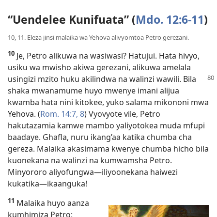
“Uendelee Kunifuata” (
Mdo. 12:6-11
)
10, 11. Eleza jinsi malaika wa Yehova alivyomtoa Petro gerezani.
10
Je, Petro alikuwa na wasiwasi? Hatujui. Hata hivyo,
usiku wa mwisho akiwa gerezani, alikuwa amelala
usingizi mzito huku akilindwa na walinzi wawili.
Bila
shaka mwanamume huyo mwenye imani alijua
kwamba hata nini kitokee, yuko salama mikononi mwa
Yehova. (
Rom. 14:7, 8
) Vyovyote vile, Petro
hakutazamia kamwe mambo yaliyotokea muda mfupi
baadaye. Ghafla, nuru ikang’aa katika chumba cha
gereza. Malaika akasimama kwenye chumba hicho bila
kuonekana na walinzi na kumwamsha Petro.
Minyororo aliyofungwa—iliyoonekana haiwezi
kukatika—ikaanguka!
11
Malaika huyo aanza
kumhimiza Petro: