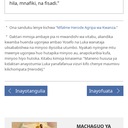
hila, mnafiki, na fisadi.”
Ona sanduku lenye kichwa “
Mfalme Herode Agripa wa Kwanza
.”
a
Daktari mmoja ambaye pia ni mwandishi wa vitabu, aliandika
b
kwamba huenda ugonjwa ambao Yosefo na Luka wanataja
ulisababishwa na minyoo iliyoziba utumbo. Nyakati nyingine mtu
mwenye ugonjwa huo hutapika minyoo au, anapokaribia kufa,
minyoo hiyo hutoka. Kitabu kimoja kinasema: “Maneno hususa ya
kidaktari anayotumia Luka yanafafanua vizuri kifo chenye maumivu
kilichompata [Herode].”
Inayotangulia
Inayofuata
MACHAGUO YA