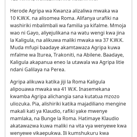
Herode Agripa wa Kwanza alizaliwa mwaka wa
10 K.W.K. na alisomea Roma. Alifanya urafiki na
washiriki mbalimbali wa familia ya kifalme. Mmoja
wao ni Gayo, aliyejulikana na watu wengi kwa jina
la Kaligula, na alikuwa maliki mwaka wa 37 K.W.K.
Muda mfupi baadaye akamtawaza Agripa kuwa
mfalme wa Iturea, Trakoniti, na Abilene. Baadaye,
Kaligula akapanua eneo la utawala wa Agripa litie
ndani Galilaya na Perea.
Agripa alikuwa katika jiji la Roma Kaligula
alipouawa mwaka wa 41 W.K. Inasemekana
kwamba Agripa alichangia sana kutatua mzozo
uliozuka. Pia, alishiriki katika majadiliano mengine
makali kati ya Klaudio, rafiki yake mwenye
mamlaka, na Bunge la Roma. Hatimaye Klaudio
akatawazwa kuwa maliki na vita vya wenyewe kwa
wenyewe vikaepukwa. Ili kumshukuru kwa