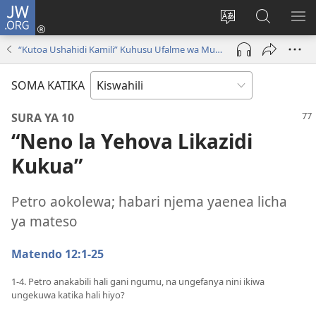
JW.ORG
Ingia
(opens
Badili
Tafuta
ON
new
lugha
Katika
ME
“Kutoa Ushahidi Kamili” Kuhusu Ufalme wa Mungu
window)
ya
JW.ORG
tovuti
SOMA KATIKA
SURA YA 10
“Neno la Yehova Likazidi
Kukua”
Petro aokolewa; habari njema yaenea licha
ya mateso
Matendo 12:1-25
1-4. Petro anakabili hali gani ngumu, na ungefanya nini ikiwa
ungekuwa katika hali hiyo?