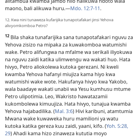
alitambua kwamba jambo hilo halikuwa ndoto wala
maono, bali alikuwa huru.​—
Mdo. 12:7-11
.
12. Kwa nini tunaweza kufarijika tunapotafakari jinsi Yehova
alivyomkomboa Petro?
12
Bila shaka tunafarijika sana tunapotafakari nguvu za
Yehova zisizo na mipaka za kuwakomboa watumishi
wake. Petro alifungwa na mfalme wa serikali iliyokuwa
na nguvu zaidi katika ulimwengu wa wakati huo. Hata
hivyo, Petro aliokolewa kutoka gerezani. Ni kweli
kwamba Yehova hafanyi miujiza kama hiyo kwa
watumishi wake wote. Hakufanya hivyo kwa Yakobo,
wala baadaye wakati unabii wa Yesu kumhusu mtume
Petro ulipotimia. Leo, Wakristo hawatazamii
kukombolewa kimuujiza. Hata hivyo, tunajua kwamba
Yehova hajabadilika. (
Mal. 3:6
) Hivi karibuni, atamtumia
Mwana wake kuwaweka huru mamilioni ya watu
kutoka katika gereza kuu zaidi, yaani, kifo. (
Yoh. 5:28,
29
) Ahadi kama hizo zinaweza kututia moyo