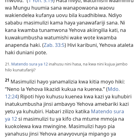
mwovu.” (
1 Yoh. 5:19
) Hata hivyo, watumishi waaminifu
wa Mungu huumia sana wanapowaona waovu
wakiendelea kufanya uovu bila kuadhibiwa. Ndiyo
sababu masimulizi kama haya yanawafariji sana. Ni
kana kwamba tunamwona Yehova akiingilia kati, na
kuwakumbusha watumishi wake wote kwamba
anapenda haki. (
Zab. 33:5
) Hivi karibuni, Yehova ataleta
haki duniani pote.
21.
Matendo sura ya 12
inahusu nini hasa, na kwa nini kujua jambo
hilo kunatufariji?
21
Masimulizi hayo yanamalizia kwa kitia moyo hiki:
“Neno la Yehova likazidi kukua na kuenea.” (
Mdo.
12:24
) Ripoti hiyo kuhusu kuenea kwa kazi ya kuhubiri
inatukumbusha jinsi ambavyo Yehova amebariki kazi
yetu ya kuhubiri. Habari zilizo katika
Matendo sura
ya 12
si masimulizi tu ya kifo cha mtume mmoja na
kuokolewa kwa mwingine. Masimulizi hayo pia
yanahusu jinsi Yehova anavyovunja mipango ya