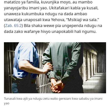
matatizo ya familia, kuvunjika moyo, au mambo
yanayojaribu imani yao. Ukitafakari kabla ya kusali,
unaweza kukumbuka ndugu na dada ambao
utawataja unaposali kwa Yehova, “Msikiaji wa sala.”
(
Zab. 65:2
) Bila shaka wewe pia ungependa ndugu na
dada zako wafanye hivyo unapokabili hali ngumu.
Tunasali kwa ajili ya ndugu zetu walio gerezani kwa sababu ya imani
yao