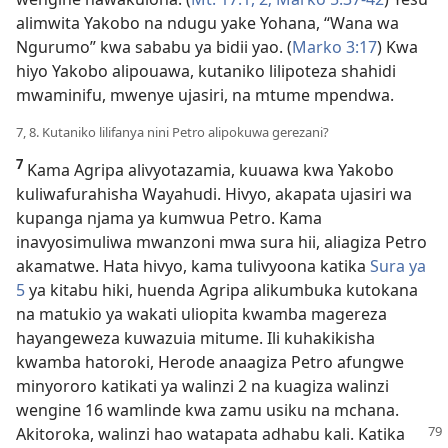
alimwita Yakobo na ndugu yake Yohana, “Wana wa
Ngurumo” kwa sababu ya bidii yao. (
Marko 3:17
) Kwa
hiyo Yakobo alipouawa, kutaniko lilipoteza shahidi
mwaminifu, mwenye ujasiri, na mtume mpendwa.
7, 8. Kutaniko lilifanya nini Petro alipokuwa gerezani?
7
Kama Agripa alivyotazamia, kuuawa kwa Yakobo
kuliwafurahisha Wayahudi. Hivyo, akapata ujasiri wa
kupanga njama ya kumwua Petro. Kama
inavyosimuliwa mwanzoni mwa sura hii, aliagiza Petro
akamatwe. Hata hivyo, kama tulivyoona katika
Sura ya
5
ya kitabu hiki, huenda Agripa alikumbuka kutokana
na matukio ya wakati uliopita kwamba magereza
hayangeweza kuwazuia mitume. Ili kuhakikisha
kwamba hatoroki, Herode anaagiza Petro afungwe
minyororo katikati ya walinzi 2 na kuagiza walinzi
wengine 16 wamlinde kwa zamu usiku na mchana.
Akitoroka, walinzi
hao watapata adhabu kali. Katika