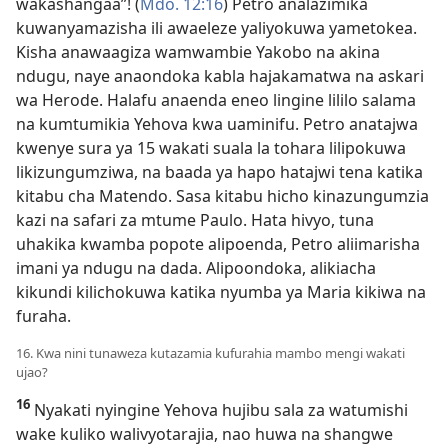
wakashangaa”! (
Mdo. 12:16
) Petro analazimika
kuwanyamazisha ili awaeleze yaliyokuwa yametokea.
Kisha anawaagiza wamwambie Yakobo na akina
ndugu, naye anaondoka kabla hajakamatwa na askari
wa Herode. Halafu anaenda eneo lingine lililo salama
na kumtumikia Yehova kwa uaminifu. Petro anatajwa
kwenye sura ya 15 wakati suala la tohara lilipokuwa
likizungumziwa, na baada ya hapo hatajwi tena katika
kitabu cha Matendo. Sasa kitabu hicho kinazungumzia
kazi na safari za mtume Paulo. Hata hivyo, tuna
uhakika kwamba popote alipoenda, Petro aliimarisha
imani ya ndugu na dada. Alipoondoka, alikiacha
kikundi kilichokuwa katika nyumba ya Maria kikiwa na
furaha.
16. Kwa nini tunaweza kutazamia kufurahia mambo mengi wakati
ujao?
16
Nyakati nyingine Yehova hujibu sala za watumishi
wake kuliko walivyotarajia, nao huwa na shangwe