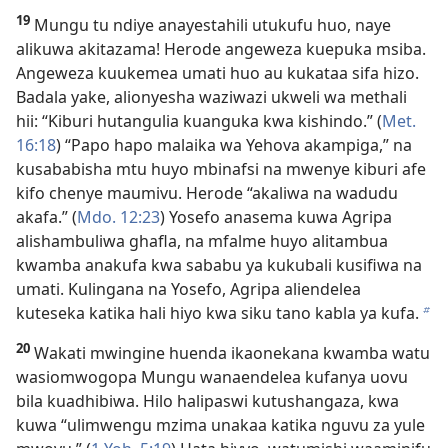
19
Mungu tu ndiye anayestahili utukufu huo, naye
alikuwa akitazama! Herode angeweza kuepuka msiba.
Angeweza kuukemea umati huo au kukataa sifa hizo.
Badala yake, alionyesha waziwazi ukweli wa methali
hii: “Kiburi hutangulia kuanguka kwa kishindo.” (
Met.
16:18
) “Papo hapo malaika wa Yehova akampiga,” na
kusababisha mtu huyo mbinafsi na mwenye kiburi afe
kifo chenye maumivu. Herode “akaliwa na wadudu
akafa.” (
Mdo. 12:23
) Yosefo anasema kuwa Agripa
alishambuliwa ghafla, na mfalme huyo alitambua
kwamba anakufa kwa sababu ya kukubali kusifiwa na
umati. Kulingana na Yosefo, Agripa aliendelea
kuteseka katika hali hiyo kwa siku tano kabla ya kufa.
b
20
Wakati mwingine huenda ikaonekana kwamba watu
wasiomwogopa Mungu wanaendelea kufanya uovu
bila kuadhibiwa. Hilo halipaswi kutushangaza, kwa
kuwa “ulimwengu mzima unakaa katika nguvu za yule