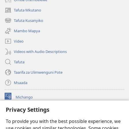
Tafuta Mkutano
(opens
new
Tafuta Kusanyiko
(opens
window)
new
Mambo Mapya
window)
Video
Videos with Audio Descriptions
Tafuta
Taarifa za Ulimwenguni Pote
Msaada
Michango
(opens
new
Privacy Settings
window)
Watchtower MAKTABA KWENYE MTANDAO™
(opens
To provide you with the best possible experience, we
new
®
JW Hub
window)
use cookies and similar technologies. Some cookies
(opens