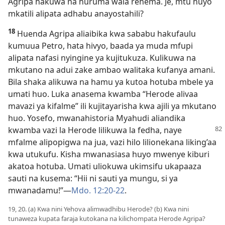
Agripa hakuwa na huruma wala rehema. Je, mtu huyo
mkatili alipata adhabu anayostahili?
18
Huenda Agripa aliaibika kwa sababu hakufaulu
kumuua Petro, hata hivyo, baada ya muda mfupi
alipata nafasi nyingine ya kujitukuza. Kulikuwa na
mkutano na adui zake ambao walitaka kufanya amani.
Bila shaka alikuwa na hamu ya kutoa hotuba mbele ya
umati huo. Luka anasema kwamba “Herode alivaa
mavazi ya kifalme” ili kujitayarisha kwa ajili ya mkutano
huo. Yosefo, mwanahistoria Myahudi aliandika
kwamba vazi la
Herode lilikuwa la fedha, naye
mfalme alipopigwa na jua, vazi hilo lilionekana liking’aa
kwa utukufu. Kisha mwanasiasa huyo mwenye kiburi
akatoa hotuba. Umati uliokuwa ukimsifu ukapaaza
sauti na kusema: “Hii ni sauti ya mungu, si ya
mwanadamu!”​—
Mdo. 12:20-22
.
19, 20. (a) Kwa nini Yehova alimwadhibu Herode? (b) Kwa nini
tunaweza kupata faraja kutokana na kilichompata Herode Agripa?