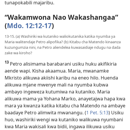
tunapokabili majaribu.
“Wakamwona Nao Wakashangaa”
(
Mdo. 12:12-17
)
13-15. (a) Washiriki wa kutaniko waliokutanika katika nyumba ya
Maria walitendaje Petro alipofika? (b) Kitabu cha Matendo kinaanza
kuzungumzia nini, na Petro aliendelea kuwasaidiaje ndugu na dada
zake wa kiroho?
13
Petro alisimama barabarani usiku huku akifikiria
aende wapi. Kisha akaamua. Maria, mwanamke
Mkristo alikuwa akiishi karibu na eneo hilo. Huenda
alikuwa mjane mwenye mali na nyumba kubwa
ambayo ingeweza kutumiwa na kutaniko. Maria
alikuwa mama ya Yohana Marko, anayetajwa hapa kwa
mara ya kwanza katika kitabu cha Matendo na ambaye
baadaye Petro alimwita mwanangu. (
1 Pet. 5:13
) Usiku
huo, washiriki wengi wa kutaniko walikuwa nyumbani
kwa Maria wakisali kwa bidii, ingawa ilikuwa usiku