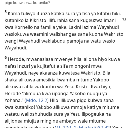
pigo kubwa kwa kutaniko?
5
Kama tulivyojifunza katika sura ya tisa ya kitabu hiki,
kutaniko
la Kikristo lilifurahia sana kugeuzwa imani
kwa Kornelio na familia yake. Lakini lazima Wayahudi
wasiokuwa waamini walishangaa sana kuona Wakristo
wengi Wayahudi wakiabudu pamoja na watu wasio
Wayahudi.
6
Herode, mwanasiasa mwenye hila, aliona hiyo kuwa
nafasi nzuri ya kujitafutia sifa miongoni mwa
Wayahudi, naye akaanza kuwatesa Wakristo. Bila
shaka alikuwa amesikia kwamba mtume Yakobo
alikuwa rafiki wa karibu wa Yesu Kristo. Kwa hiyo,
Herode “alimuua kwa upanga Yakobo ndugu ya
Yohana.” (
Mdo. 12:2
) Hilo lilikuwa pigo kubwa sana
kwa kutaniko! Yakobo alikuwa mmoja kati ya mitume
watatu walioshuhudia sura ya Yesu ilipogeuka na
alijionea miujiza mingine ambayo wale mitume
wengine hawakuiona. (
Mt. 17:1, 2;
Marko 5:37-42
) Yesu