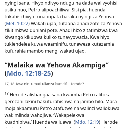
nyingi sana. Hivyo ndivyo ndugu na dada walivyohisi
usiku huo, Petro alipoachiliwa. Sisi pia, huenda
tukahisi hivyo tunapopata baraka nyingi za Yehova.
(
Met. 10:22
) Wakati ujao, tutaona ahadi zote za Yehova
zikitimizwa duniani pote. Ahadi hizo zitatimizwa kwa
kiwango kikubwa kuliko tunavyowazia. Kwa hiyo,
tukiendelea kuwa waaminifu, tunaweza kutazamia
kufurahia mambo mengi wakati ujao.
“Malaika wa Yehova Akampiga”
(
Mdo. 12:18-25
)
17, 18. Kwa nini umati ulianza kumsifu Herode?
17
Herode alishangaa sana kwamba Petro alitoka
gerezani lakini hakufurahishwa na jambo hilo. Mara
moja akaamuru Petro atafutwe na walinzi waliokuwa
wakimlinda wahojiwe. ‘Wakapelekwa
kuadhibiwa.’ Huenda waliuawa. (
Mdo. 12:19
) Herode