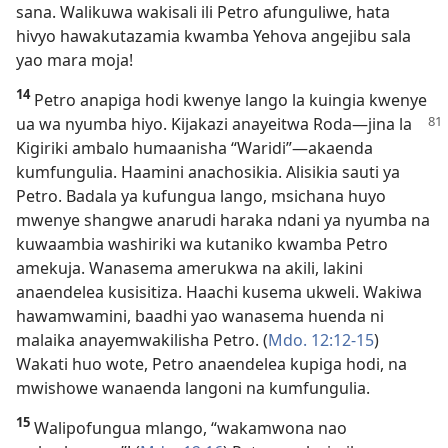
sana. Walikuwa wakisali ili Petro afunguliwe, hata
hivyo hawakutazamia kwamba Yehova angejibu sala
yao mara moja!
14
Petro anapiga hodi kwenye lango la kuingia kwenye
ua wa nyumba
hiyo. Kijakazi anayeitwa Roda—jina la
Kigiriki ambalo humaanisha “Waridi”​—akaenda
kumfungulia. Haamini anachosikia. Alisikia sauti ya
Petro. Badala ya kufungua lango, msichana huyo
mwenye shangwe anarudi haraka ndani ya nyumba na
kuwaambia washiriki wa kutaniko kwamba Petro
amekuja. Wanasema amerukwa na akili, lakini
anaendelea kusisitiza. Haachi kusema ukweli. Wakiwa
hawamwamini, baadhi yao wanasema huenda ni
malaika anayemwakilisha Petro. (
Mdo. 12:12-15
)
Wakati huo wote, Petro anaendelea kupiga hodi, na
mwishowe wanaenda langoni na kumfungulia.
15
Walipofungua mlango, “wakamwona nao