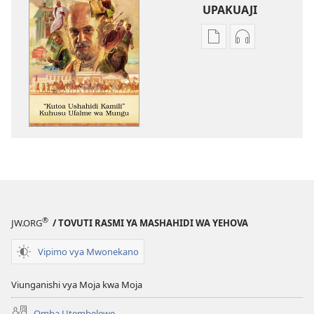
UPAKUAJI
Mbinu
Mbinu
za
za
kupakua
kupakua
machapisho
faili
ya
za
elektroni
audio
“Kutoa
“Kutoa
Ushahidi
Ushahidi
Kamili”
Kamili”
Kuhusu
Kuhusu
Ufalme
Ufalme
®
JW.ORG
/ TOVUTI RASMI YA MASHAHIDI WA YEHOVA
wa
wa
Mungu
Mungu
Vipimo vya Mwonekano
Viunganishi vya Moja kwa Moja
Omba Utembelewe