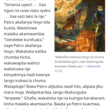
“Simama upesi! . . . Vaa
nguo na uvae viatu vyako
. . . Vaa vazi lako la nje.”
Petro akafanya hivyo bila
kusita. Mwishowe
malaika akamwambia:
“Uendelee kunifuata,”
naye Petro akafanya
hivyo. Wakatoka katika
chumba hicho,
“Wakafika kwenye lango la chuma
linaloelekea jijini, nalo likafunguka
wakawapita walinzi
lenyewe mbele yao.”—
Matendo
waliokuwa nje
12:10
kimyakimya hadi kwenye
lango kubwa la chuma.
Watapitaje? Ikiwa Petro alijiuliza swali hilo, alipata jibu
mara moja. Walipokaribia, lango likafunguka
“lenyewe.” Ghafla, wakatoka nje na kuingia barabarani,
kisha malaika akamwacha. Baada ya Petro kuachwa,