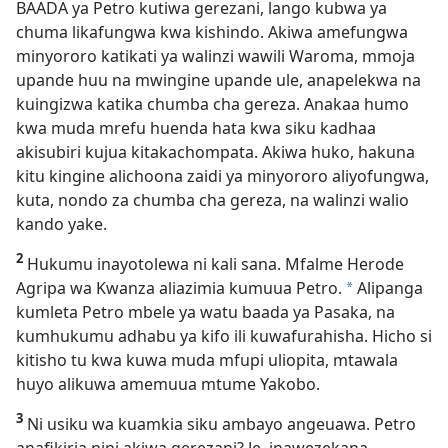
BAADA ya Petro kutiwa gerezani, lango kubwa ya
chuma likafungwa kwa kishindo. Akiwa amefungwa
minyororo katikati ya walinzi wawili Waroma, mmoja
upande huu na mwingine upande ule, anapelekwa na
kuingizwa katika chumba cha gereza. Anakaa humo
kwa muda mrefu huenda hata kwa siku kadhaa
akisubiri kujua kitakachompata. Akiwa huko, hakuna
kitu kingine alichoona zaidi ya minyororo aliyofungwa,
kuta, nondo za chumba cha gereza, na walinzi walio
kando yake.
2
Hukumu inayotolewa ni kali sana. Mfalme Herode
Agripa wa Kwanza aliazimia kumuua Petro.
Alipanga
a
kumleta Petro mbele ya watu baada ya Pasaka, na
kumhukumu adhabu ya kifo ili kuwafurahisha. Hicho si
kitisho tu kwa kuwa muda mfupi uliopita, mtawala
huyo alikuwa amemuua mtume Yakobo.
3
Ni usiku wa kuamkia siku ambayo angeuawa. Petro
anafikiria nini akiwa gerezani? Je, inawezekana