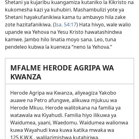
Shetani ya kujaribu kuangamiza kutaniko la Kikristo na
kukomesha kazi ya kuhubiri. Mashambulizi yote ya
Shetani hayakufanikiwa kama tu ambavyo hila zake
zote hazitafanikiwa. (
Isa. 54:17
) Hata hivyo, wale walio
upande wa Yehova na Yesu Kristo hawatashindwa
kamwe. Jambo hilo linatia moyo sana. Leo, tuna
pendeleo kubwa la kueneza “neno la Yehova.”
MFALME HERODE AGRIPA WA
KWANZA
Herode Agripa wa Kwanza, aliyeagiza Yakobo
auawe na Petro afungwe, alikuwa mjukuu wa
Herode Mkuu. Herode walitokana na familia ya
watawala wa Kiyahudi. Familia hiyo ilikuwa ya
Waidumea, yaani, Waedomu. Waidumea walionwa
kuwa Wayahudi kwa kuwa katika mwaka wa
125 K.W.K., walilazimishwa kutahiriwa.