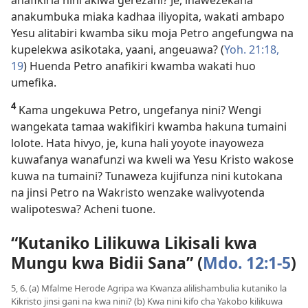
anakumbuka miaka kadhaa iliyopita, wakati ambapo
Yesu alitabiri kwamba siku moja Petro angefungwa na
kupelekwa asikotaka, yaani, angeuawa? (
Yoh. 21:18,
19
) Huenda Petro anafikiri kwamba wakati huo
umefika.
4
Kama ungekuwa Petro, ungefanya nini? Wengi
wangekata tamaa wakifikiri kwamba hakuna tumaini
lolote. Hata hivyo, je, kuna hali yoyote inayoweza
kuwafanya wanafunzi wa kweli wa Yesu Kristo wakose
kuwa na tumaini? Tunaweza kujifunza nini kutokana
na jinsi Petro na Wakristo wenzake walivyotenda
walipoteswa? Acheni tuone.
“Kutaniko Lilikuwa Likisali kwa
Mungu kwa Bidii Sana” (
Mdo. 12:1-5
)
5, 6. (a) Mfalme Herode Agripa wa Kwanza alilishambulia kutaniko la
Kikristo jinsi gani na kwa nini? (b) Kwa nini kifo cha Yakobo kilikuwa