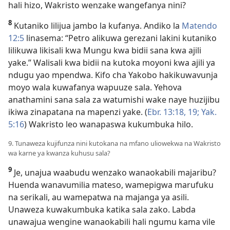
hali hizo, Wakristo wenzake wangefanya nini?
8
Kutaniko lilijua jambo la kufanya. Andiko la
Matendo
12:5
linasema: “Petro alikuwa gerezani lakini kutaniko
lilikuwa likisali kwa Mungu kwa bidii sana kwa ajili
yake.” Walisali kwa bidii na kutoka moyoni kwa ajili ya
ndugu yao mpendwa. Kifo cha Yakobo hakikuwavunja
moyo wala kuwafanya wapuuze sala. Yehova
anathamini sana sala za watumishi wake naye huzijibu
ikiwa zinapatana na mapenzi yake. (
Ebr. 13:18, 19;
Yak.
5:16
) Wakristo leo wanapaswa kukumbuka hilo.
9. Tunaweza kujifunza nini kutokana na mfano uliowekwa na Wakristo
wa karne ya kwanza kuhusu sala?
9
Je, unajua waabudu wenzako wanaokabili majaribu?
Huenda wanavumilia mateso, wamepigwa marufuku
na serikali, au wamepatwa na majanga ya asili.
Unaweza kuwakumbuka katika sala zako. Labda
unawajua wengine wanaokabili hali ngumu kama vile