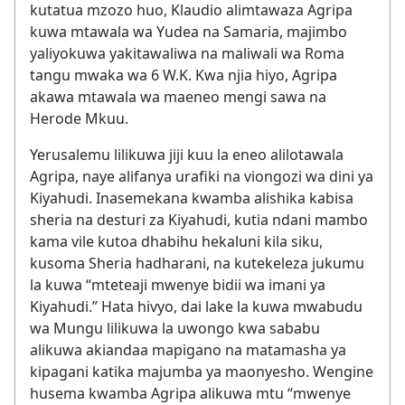
kutatua mzozo huo, Klaudio alimtawaza Agripa
kuwa mtawala wa Yudea na Samaria, majimbo
yaliyokuwa yakitawaliwa na maliwali wa Roma
tangu mwaka wa 6 W.K. Kwa njia hiyo, Agripa
akawa mtawala wa maeneo mengi sawa na
Herode Mkuu.
Yerusalemu lilikuwa jiji kuu la eneo alilotawala
Agripa, naye alifanya urafiki na viongozi wa dini ya
Kiyahudi. Inasemekana kwamba alishika kabisa
sheria na desturi za Kiyahudi, kutia ndani mambo
kama vile kutoa dhabihu hekaluni kila siku,
kusoma Sheria hadharani, na kutekeleza jukumu
la kuwa “mteteaji mwenye bidii wa imani ya
Kiyahudi.” Hata hivyo, dai lake la kuwa mwabudu
wa Mungu lilikuwa la uwongo kwa sababu
alikuwa akiandaa mapigano na matamasha ya
kipagani katika majumba ya maonyesho. Wengine
husema kwamba Agripa alikuwa mtu “mwenye