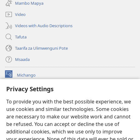
new
Mambo Mapya
window)
Video
Videos with Audio Descriptions
Tafuta
Taarifa za Ulimwenguni Pote
Msaada
Michango
(opens
new
Privacy Settings
window)
Watchtower MAKTABA KWENYE MTANDAO™
(opens
To provide you with the best possible experience, we
new
®
JW Hub
window)
use cookies and similar technologies. Some cookies
(opens
new
are necessary to make our website work and cannot
®
JW Library
window)
be refused. You can accept or decline the use of
additional cookies, which we use only to improve
Watchtower Library
your experience. None of this data will ever be sold or