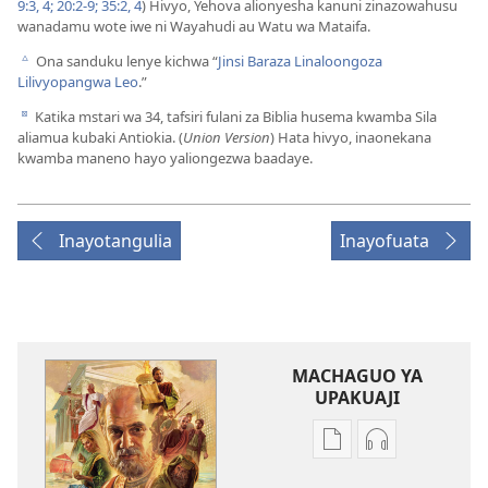
9:3, 4;
20:2-9;
35:2,
4
) Hivyo, Yehova alionyesha kanuni zinazowahusu
wanadamu wote iwe ni Wayahudi au Watu wa Mataifa.
Ona sanduku lenye kichwa “
Jinsi Baraza Linaloongoza
c
Lilivyopangwa Leo
.”
Katika mstari wa 34, tafsiri fulani za Biblia husema kwamba Sila
d
aliamua kubaki Antiokia. (
Union Version
) Hata hivyo, inaonekana
kwamba maneno hayo yaliongezwa baadaye.
Inayotangulia
Inayofuata
MACHAGUO YA
UPAKUAJI
Mbinu
Mbinu
za
za