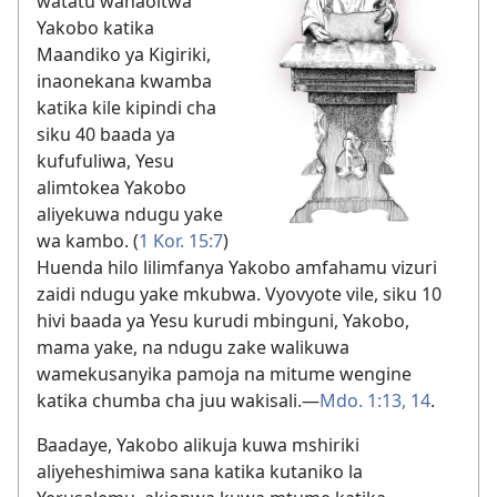
watatu wanaoitwa
Yakobo katika
Maandiko ya Kigiriki,
inaonekana kwamba
katika kile kipindi cha
siku 40 baada ya
kufufuliwa, Yesu
alimtokea Yakobo
aliyekuwa ndugu yake
wa kambo. (
1 Kor. 15:7
)
Huenda hilo lilimfanya Yakobo amfahamu vizuri
zaidi ndugu yake mkubwa. Vyovyote vile, siku 10
hivi baada ya Yesu kurudi mbinguni, Yakobo,
mama yake, na ndugu zake walikuwa
wamekusanyika pamoja na mitume wengine
katika chumba cha juu wakisali.​—
Mdo. 1:13, 14
.
Baadaye, Yakobo alikuja kuwa mshiriki
aliyeheshimiwa sana katika kutaniko la