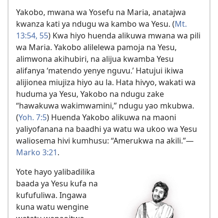
Yakobo, mwana wa Yosefu na Maria, anatajwa
kwanza kati ya ndugu wa kambo wa Yesu. (
Mt.
13:54, 55
) Kwa hiyo huenda alikuwa mwana wa pili
wa Maria. Yakobo alilelewa pamoja na Yesu,
alimwona akihubiri, na alijua kwamba Yesu
alifanya ‘matendo yenye nguvu.’ Hatujui ikiwa
alijionea miujiza hiyo au la. Hata hivyo, wakati wa
huduma ya Yesu, Yakobo na ndugu zake
“hawakuwa wakimwamini,” ndugu yao mkubwa.
(
Yoh. 7:5
) Huenda Yakobo alikuwa na maoni
yaliyofanana na baadhi ya watu wa ukoo wa Yesu
waliosema hivi kumhusu: “Amerukwa na akili.”​—
Marko 3:21
.
Yote hayo yalibadilika
baada ya Yesu kufa na
kufufuliwa. Ingawa
kuna watu wengine