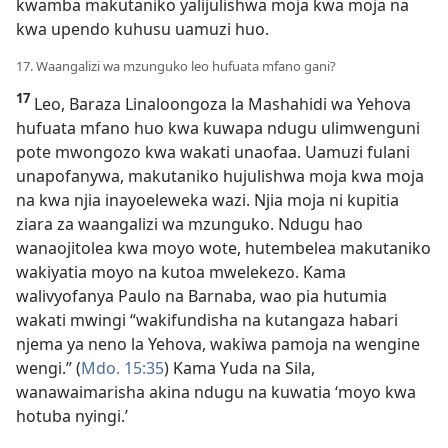
kwamba makutaniko yalijulishwa moja kwa moja na
kwa upendo kuhusu uamuzi huo.
17. Waangalizi wa mzunguko leo hufuata mfano gani?
17
Leo, Baraza Linaloongoza la Mashahidi wa Yehova
hufuata mfano huo kwa kuwapa ndugu ulimwenguni
pote mwongozo kwa wakati unaofaa. Uamuzi fulani
unapofanywa, makutaniko hujulishwa moja kwa moja
na kwa njia inayoeleweka wazi. Njia moja ni kupitia
ziara za waangalizi wa mzunguko. Ndugu hao
wanaojitolea kwa moyo wote, hutembelea makutaniko
wakiyatia moyo na kutoa mwelekezo. Kama
walivyofanya Paulo na Barnaba, wao pia hutumia
wakati mwingi “wakifundisha na kutangaza habari
njema ya neno la Yehova, wakiwa pamoja na wengine
wengi.” (
Mdo. 15:35
) Kama Yuda na Sila,
wanawaimarisha akina ndugu na kuwatia ‘moyo kwa
hotuba nyingi.’