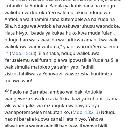
kutaniko la Antiokia. Badala ya kubishana na ndugu
waliotumwa kutoka Yerusalemu, akina ndugu wa
Antiokia walithamini sana kutembelewa na Yuda na
Sila. Ndugu wa Antiokia hawakuwaruhusu waondoke.
Hata hivyo, “baada ya kukaa huko kwa muda fulani,
ndugu hao wakawaacha warudi kwa amani kwa wale
waliokuwa wamewatuma,” yaani, warudi Yerusalemu.
(
Mdo. 15:33
) Bila shaka, ndugu waliokuwa
d
Yerusalemu walifurahi pia walipowasikia Yuda na Sila
wakisimulia matokeo ya safari yao. Fadhili
zisizostahiliwa za Yehova ziliwawezesha kuutimiza
mgawo wao!
20
Paulo na Barnaba, ambao walibaki Antiokia,
wangeweza sasa kukazia fikira kazi ya kuhubiri kama
vile waangalizi wa mzunguko wanavyofanya
wanapotembelea makutaniko. (
Mdo. 13:2, 3
) Ndugu
hao ni baraka kubwa sana! Hata hivyo, Yehova
aliwatumia waeneza-injili hao wawili wenye bidii