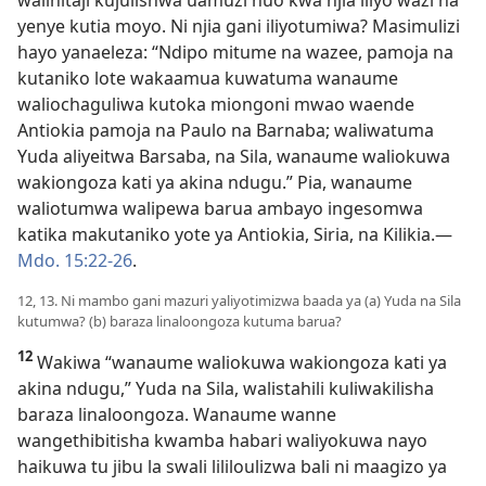
yenye kutia moyo. Ni njia gani iliyotumiwa? Masimulizi
hayo yanaeleza: “Ndipo mitume na wazee, pamoja na
kutaniko lote wakaamua kuwatuma wanaume
waliochaguliwa kutoka miongoni mwao waende
Antiokia pamoja na Paulo na Barnaba; waliwatuma
Yuda aliyeitwa Barsaba, na Sila, wanaume waliokuwa
wakiongoza kati ya akina ndugu.” Pia, wanaume
waliotumwa walipewa barua ambayo ingesomwa
katika makutaniko yote ya Antiokia, Siria, na Kilikia.​—
Mdo. 15:22-26
.
12, 13. Ni mambo gani mazuri yaliyotimizwa baada ya (a) Yuda na Sila
kutumwa? (b) baraza linaloongoza kutuma barua?
12
Wakiwa “wanaume waliokuwa wakiongoza kati ya
akina ndugu,” Yuda na Sila, walistahili kuliwakilisha
baraza linaloongoza. Wanaume wanne
wangethibitisha kwamba habari waliyokuwa nayo
haikuwa tu jibu la swali lililoulizwa bali ni maagizo ya