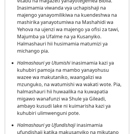
vitabu na magazeti yanayotegemea Biblia.
Inasimamia viwanda vya uchapishaji na
majengo yanayomilikiwa na kuendeshwa na
mashirika yanayotumiwa na Mashahidi wa
Yehova na ujenzi wa majengo ya ofisi za tawi,
Majumba ya Ufalme na ya Kusanyiko.
Halmashauri hii husimamia matumizi ya
michango pia.
Halmashauri ya Utumishi
inasimamia kazi ya
kuhubiri pamoja na mambo yanayohusu
wazee wa makutaniko, waangalizi wa
mzunguko, na watumishi wa wakati wote. Pia,
halmashauri hii huwaalika na kuwapatia
migawo wanafunzi wa Shule ya Gileadi,
ambayo kusudi lake ni kuimarisha kazi ya
kuhubiri ulimwenguni pote.
Halmashauri ya Ufundishaji
inasimamia
ufundishaji katika makusanyiko na mikutano