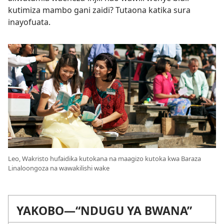
kutimiza mambo gani zaidi? Tutaona katika sura
inayofuata.
Leo, Wakristo hufaidika kutokana na maagizo kutoka kwa Baraza
Linaloongoza na wawakilishi wake
YAKOBO—“NDUGU YA BWANA”