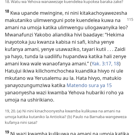
18. Watu wa Yehova wanawezaje kuendelea kupokea baraka zake?
18
Kwa upande mwingine, ni nini kitakachoyawezesha
makutaniko ulimwenguni
pote kuendelea kuwa na
amani na umoja katika ulimwengu uliogawanyika leo?
Mwanafunzi Yakobo aliandika hivi baadaye: “Hekima
inayotoka juu kwanza kabisa ni safi, kisha yenye
kufanya amani, yenye usawaziko, tayari kutii . . . Zaidi
ya hayo, tunda la uadilifu hupandwa katika hali zenye
amani kwa wale wanaofanya amani.” (
Yak. 3:17, 18
)
Hatujui ikiwa kilichomchochea kuandika hivyo ni ule
mkutano wa Yerusalemu au la. Hata hivyo, matukio
yanayozungumziwa katika
Matendo sura ya 15
yanaonyesha wazi kwamba Yehova hubariki roho ya
umoja na ushirikiano.
19, 20. (a) Ni nini kinachoonyesha kwamba kulikuwa na amani na
umoja katika kutaniko la Antiokia? (b) Paulo na Barnaba wangeweza
kufanya nini sasa?
19
Ni wazi kwamba kulikuwa na amani na umoja katika