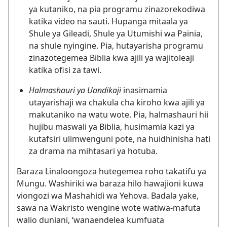
ya kutaniko, na pia programu zinazorekodiwa
katika video na sauti. Hupanga mitaala ya
Shule ya Gileadi, Shule ya Utumishi wa Painia,
na shule nyingine. Pia, hutayarisha programu
zinazotegemea Biblia kwa ajili ya wajitoleaji
katika ofisi za tawi.
Halmashauri ya Uandikaji
inasimamia
utayarishaji wa chakula cha kiroho kwa ajili ya
makutaniko na watu wote. Pia, halmashauri hii
hujibu maswali ya Biblia, husimamia kazi ya
kutafsiri ulimwenguni pote, na huidhinisha hati
za drama na mihtasari ya hotuba.
Baraza Linaloongoza hutegemea roho takatifu ya
Mungu. Washiriki wa baraza hilo hawajioni kuwa
viongozi wa Mashahidi wa Yehova. Badala yake,
sawa na Wakristo wengine wote watiwa-mafuta
walio duniani, ‘wanaendelea kumfuata