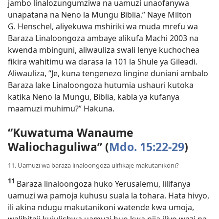
jambo linalozungumziwa na uamuzi unaofanywa
unapatana na Neno la Mungu Biblia.” Naye Milton
G. Henschel, aliyekuwa mshiriki wa muda mrefu wa
Baraza Linaloongoza ambaye alikufa Machi 2003 na
kwenda mbinguni, aliwauliza swali lenye kuchochea
fikira wahitimu wa darasa la 101 la Shule ya Gileadi.
Aliwauliza, “Je, kuna tengenezo lingine duniani ambalo
Baraza lake Linaloongoza hutumia ushauri kutoka
katika Neno la Mungu, Biblia, kabla ya kufanya
maamuzi muhimu?” Hakuna.
“Kuwatuma Wanaume
Waliochaguliwa” (
Mdo. 15:22-29
)
11. Uamuzi wa baraza linaloongoza ulifikaje makutanikoni?
11
Baraza linaloongoza huko Yerusalemu, lilifanya
uamuzi wa pamoja kuhusu suala la tohara. Hata hivyo,
ili akina ndugu makutanikoni watende kwa umoja,
walihitaji kujulishwa uamuzi huo kwa njia iliyo wazi na