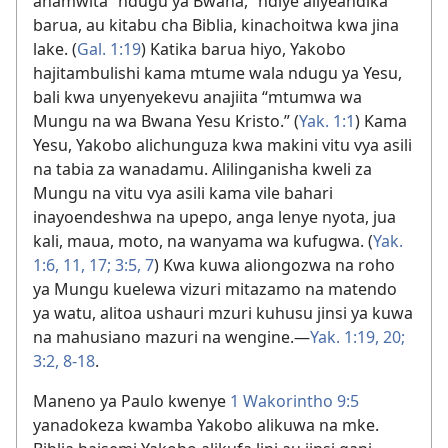
anamwita “ndugu ya Bwana,” ndiye aliyeandika
barua, au kitabu cha Biblia, kinachoitwa kwa jina
lake. (
Gal. 1:19
) Katika barua hiyo, Yakobo
hajitambulishi kama mtume wala ndugu ya Yesu,
bali kwa unyenyekevu anajiita “mtumwa wa
Mungu na wa Bwana Yesu Kristo.” (
Yak. 1:1
) Kama
Yesu, Yakobo alichunguza kwa makini vitu vya asili
na tabia za wanadamu. Alilinganisha kweli za
Mungu na vitu vya asili kama vile bahari
inayoendeshwa na upepo, anga lenye nyota, jua
kali, maua, moto, na wanyama wa kufugwa. (
Yak.
1:6,
11,
17;
3:5,
7
) Kwa kuwa aliongozwa na roho
ya Mungu kuelewa vizuri mitazamo na matendo
ya watu, alitoa ushauri mzuri kuhusu jinsi ya kuwa
na mahusiano mazuri na wengine.​—
Yak. 1:19, 20;
3:2,
8-18
.
Maneno ya Paulo kwenye
1 Wakorintho 9:5
yanadokeza kwamba Yakobo alikuwa na mke.