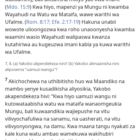
(
Mdo. 15:9
) Kwa hiyo, mapenzi ya Mungu ni kwamba
Wayahudi na Watu wa Mataifa, wawe warithi wa
Ufalme. (
Rom. 8:17;
Efe. 2:17-19
) Hakuna unabii
wowote ulioongozwa kwa roho unaoonyesha kwamba
waamini wasio Wayahudi walipaswa kwanza
kutahiriwa au kugeuzwa imani kabla ya kuwa warithi
wa Ufalme.
7, 8. (a) Yakobo alipendekeza nini? (b) Yakobo alimaanisha nini
aliposema “uamuzi wangu”?
7
Akichochewa na uthibitisho huo wa Maandiko na
mambo yenye kusadikisha aliyosikia, Yakobo
akapendekeza hivi: “Kwa hiyo uamuzi wangu ni
kutowataabisha watu wa mataifa wanaomgeukia
Mungu, bali kuwaandikia wajiepushe na vitu
vilivyochafuliwa na sanamu, na uasherati, na vitu
vilivyonyongwa, na damu. Kwa maana tangu nyakati za
kale kuna watu ambao wamekuwa wakihubiri