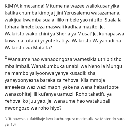
KIMYA kimetanda! Mitume na wazee waliokusanyika
katika chumba kimoja jijini Yerusalemu watazamana,
wakijua kwamba suala lililo mbele yao ni zito. Suala la
tohara limetokeza maswali kadhaa mazito. Je,
Wakristo wako chini ya Sheria ya Musa? Je, kunapaswa
kuwa na tofauti yoyote kati ya Wakristo Wayahudi na
Wakristo wa Mataifa?
2
Wanaume hao wanaoongoza wamesikia uthibitisho
mbalimbali. Wanakumbuka unabii wa Neno la Mungu
na mambo yaliyoonwa yenye kusadikisha,
yanayoonyesha baraka za Yehova. Kila mmoja
ameeleza waziwazi maoni yake na wana habari zote
wanazohitaji ili kufanya uamuzi. Roho takatifu ya
Yehova iko juu yao. Je, wanaume hao watakubali
mwongozo wa roho hiyo?
3. Tunaweza kufaidikaje kwa kuchunguza masimulizi ya Matendo sura
ya 15?