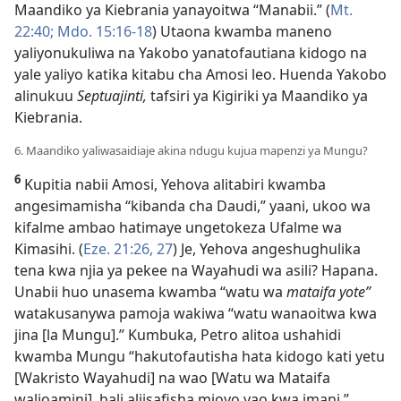
Maandiko ya Kiebrania yanayoitwa “Manabii.” (
Mt.
22:40;
Mdo. 15:16-18
) Utaona kwamba maneno
yaliyonukuliwa na Yakobo yanatofautiana kidogo na
yale yaliyo katika kitabu cha Amosi leo. Huenda Yakobo
alinukuu
Septuajinti,
tafsiri ya Kigiriki ya Maandiko ya
Kiebrania.
6. Maandiko yaliwasaidiaje akina ndugu kujua mapenzi ya Mungu?
6
Kupitia nabii Amosi, Yehova alitabiri kwamba
angesimamisha “kibanda cha Daudi,” yaani, ukoo wa
kifalme ambao hatimaye ungetokeza Ufalme wa
Kimasihi. (
Eze. 21:26, 27
) Je, Yehova angeshughulika
tena kwa njia ya pekee na Wayahudi wa asili? Hapana.
Unabii huo unasema kwamba “watu wa
mataifa yote”
watakusanywa pamoja wakiwa “watu wanaoitwa kwa
jina [la Mungu].” Kumbuka, Petro alitoa ushahidi
kwamba Mungu “hakutofautisha hata kidogo kati yetu
[Wakristo Wayahudi] na wao [Watu wa Mataifa
walioamini], bali aliisafisha mioyo yao kwa imani.”