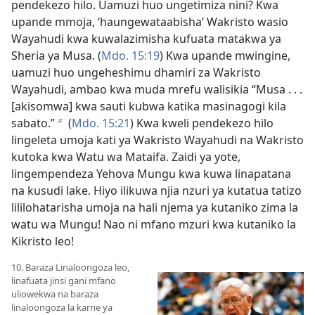
pendekezo hilo. Uamuzi huo ungetimiza nini? Kwa
upande mmoja, ‘haungewataabisha’ Wakristo wasio
Wayahudi kwa kuwalazimisha kufuata matakwa ya
Sheria ya Musa. (
Mdo. 15:19
) Kwa upande mwingine,
uamuzi huo ungeheshimu dhamiri za Wakristo
Wayahudi, ambao kwa muda mrefu walisikia “Musa . . .
[akisomwa] kwa sauti kubwa katika masinagogi kila
sabato.”
(
Mdo. 15:21
) Kwa kweli pendekezo hilo
b
lingeleta umoja kati ya Wakristo Wayahudi na Wakristo
kutoka kwa Watu wa Mataifa. Zaidi ya yote,
lingempendeza Yehova Mungu kwa kuwa linapatana
na kusudi lake. Hiyo ilikuwa njia nzuri ya kutatua tatizo
lililohatarisha umoja na hali njema ya kutaniko zima la
watu wa Mungu! Nao ni mfano mzuri kwa kutaniko la
Kikristo leo!
10. Baraza Linaloongoza leo,
linafuata jinsi gani mfano
uliowekwa na baraza
linaloongoza la karne ya