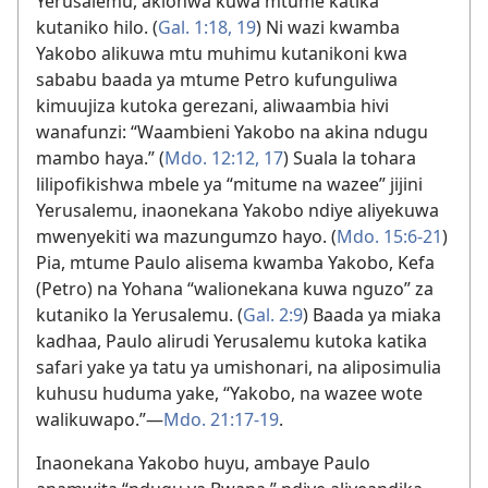
Yerusalemu, akionwa kuwa mtume katika
kutaniko hilo. (
Gal. 1:18, 19
) Ni wazi kwamba
Yakobo alikuwa mtu muhimu kutanikoni kwa
sababu baada ya mtume Petro kufunguliwa
kimuujiza kutoka gerezani, aliwaambia hivi
wanafunzi: “Waambieni Yakobo na akina ndugu
mambo haya.” (
Mdo. 12:12,
17
) Suala la tohara
lilipofikishwa mbele ya “mitume na wazee” jijini
Yerusalemu, inaonekana Yakobo ndiye aliyekuwa
mwenyekiti wa mazungumzo hayo. (
Mdo. 15:6-21
)
Pia, mtume Paulo alisema kwamba Yakobo, Kefa
(Petro) na Yohana “walionekana kuwa nguzo” za
kutaniko la Yerusalemu. (
Gal. 2:9
) Baada ya miaka
kadhaa, Paulo alirudi Yerusalemu kutoka katika
safari yake ya tatu ya umishonari, na aliposimulia
kuhusu huduma yake, “Yakobo, na wazee wote
walikuwapo.”​—
Mdo. 21:17-19
.
Inaonekana Yakobo huyu, ambaye Paulo