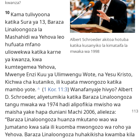
kwanza?
10
Kama tulivyoona
katika Sura ya 13, Baraza
Linaloongoza la
Mashahidi wa Yehova leo
Albert Schroeder akitoa hotuba
hufuata mfano
katika kusanyiko la kimataifa la
uliowekwa katika karne
mwaka wa 1998
ya kwanza, kwa
kumtegemea Yehova,
Mwenye Enzi Kuu ya Ulimwengu Wote, na Yesu Kristo,
Kichwa cha kutaniko, ili kupata mwongozo katika
mambo yote.
(
1 Kor. 11:3
) Wanafanyaje hivyo? Albert
c
D. Schroeder, aliyetumikia katika Baraza Linaloongoza
tangu mwaka wa 1974 hadi alipofikia mwisho wa
maisha yake hapa duniani Machi 2006,
alieleza:
“Baraza Linaloongoza huanza mkutano wao wa
Jumatano kwa sala ili kuomba mwongozo wa roho ya
Yehova. Baraza Linaloongoza huhakikisha kwamba kila