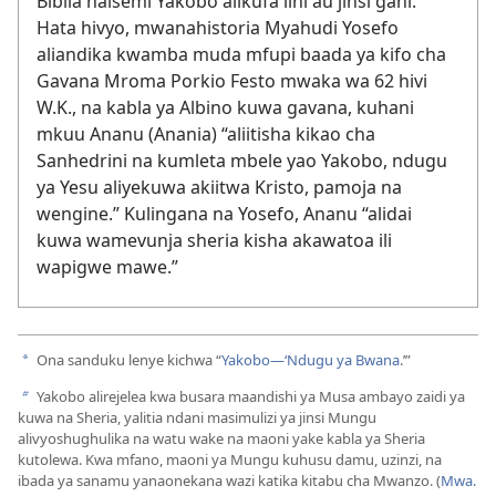
Biblia haisemi Yakobo alikufa lini au jinsi gani.
Hata hivyo, mwanahistoria Myahudi Yosefo
aliandika kwamba muda mfupi baada ya kifo cha
Gavana Mroma Porkio Festo mwaka wa 62 hivi
W.K., na kabla ya Albino kuwa gavana, kuhani
mkuu Ananu (Anania) “aliitisha kikao cha
Sanhedrini na kumleta mbele yao Yakobo, ndugu
ya Yesu aliyekuwa akiitwa Kristo, pamoja na
wengine.” Kulingana na Yosefo, Ananu “alidai
kuwa wamevunja sheria kisha akawatoa ili
wapigwe mawe.”
Ona sanduku lenye kichwa “
Yakobo—‘Ndugu ya Bwana
.’”
a
Yakobo alirejelea kwa busara maandishi ya Musa ambayo zaidi ya
b
kuwa na Sheria, yalitia ndani masimulizi ya jinsi Mungu
alivyoshughulika na watu wake na maoni yake kabla ya Sheria
kutolewa. Kwa mfano, maoni ya Mungu kuhusu damu, uzinzi, na
ibada ya sanamu yanaonekana wazi katika kitabu cha Mwanzo. (
Mwa.