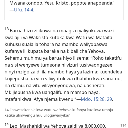
Mwanakondoo, Yesu Kristo, popote anapoenda.’​
—
Ufu. 14:4
.
13
Barua hizo zilikuwa na maagizo yaliyokuwa wazi
kwa ajili ya Wakristo kutoka kwa Watu wa Mataifa
kuhusu suala la tohara na mambo waliyopaswa
kufanya ili kupata baraka na kibali cha Yehova.
Sehemu muhimu ya barua hiyo ilisema: “Roho takatifu
na sisi wenyewe tumeona ni vizuri tusiwaongezee
ninyi mzigo zaidi ila mambo haya ya lazima: kuendelea
kujiepusha na vitu vilivyotolewa dhabihu kwa sanamu,
na damu, na vitu vilivyonyongwa, na uasherati.
Mkijiepusha kwa uangalifu na mambo haya,
mtafanikiwa. Afya njema kwenu!”​—
Mdo. 15:28, 29
.
14. Inawezekanaje kwa watu wa Yehova kufanya kazi kwa umoja
katika ulimwengu huu uliogawanyika?
14
Leo, Mashahidi wa Yehova zaidi ya 8,000,000,