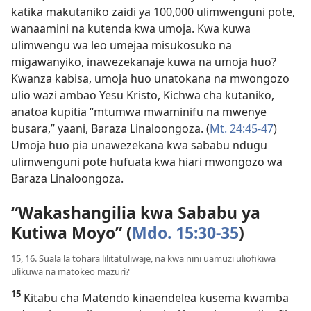
katika makutaniko zaidi ya 100,000 ulimwenguni pote,
wanaamini na kutenda kwa umoja. Kwa kuwa
ulimwengu wa leo umejaa misukosuko na
migawanyiko, inawezekanaje kuwa na umoja huo?
Kwanza kabisa, umoja huo unatokana na mwongozo
ulio wazi ambao Yesu Kristo, Kichwa cha kutaniko,
anatoa kupitia “mtumwa mwaminifu na mwenye
busara,” yaani, Baraza Linaloongoza. (
Mt. 24:45-47
)
Umoja huo pia unawezekana kwa sababu ndugu
ulimwenguni pote hufuata kwa hiari mwongozo wa
Baraza Linaloongoza.
“Wakashangilia kwa Sababu ya
Kutiwa Moyo” (
Mdo. 15:30-35
)
15, 16. Suala la tohara lilitatuliwaje, na kwa nini uamuzi uliofikiwa
ulikuwa na matokeo mazuri?
15
Kitabu cha Matendo kinaendelea kusema kwamba