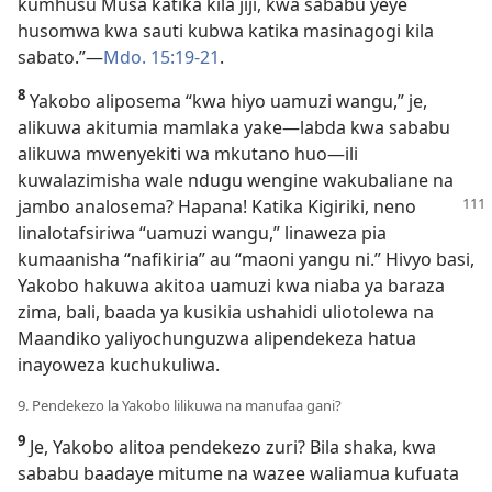
kumhusu Musa katika kila jiji, kwa sababu yeye
husomwa kwa sauti kubwa katika masinagogi kila
sabato.”​—
Mdo. 15:19-21
.
8
Yakobo aliposema “kwa hiyo uamuzi wangu,” je,
alikuwa akitumia mamlaka yake—labda kwa sababu
alikuwa mwenyekiti wa mkutano huo—ili
kuwalazimisha wale ndugu wengine wakubaliane na
jambo analosema?
Hapana! Katika Kigiriki, neno
linalotafsiriwa “uamuzi wangu,” linaweza pia
kumaanisha “nafikiria” au “maoni yangu ni.” Hivyo basi,
Yakobo hakuwa akitoa uamuzi kwa niaba ya baraza
zima, bali, baada ya kusikia ushahidi uliotolewa na
Maandiko yaliyochunguzwa alipendekeza hatua
inayoweza kuchukuliwa.
9. Pendekezo la Yakobo lilikuwa na manufaa gani?
9
Je, Yakobo alitoa pendekezo zuri? Bila shaka, kwa
sababu baadaye mitume na wazee waliamua kufuata