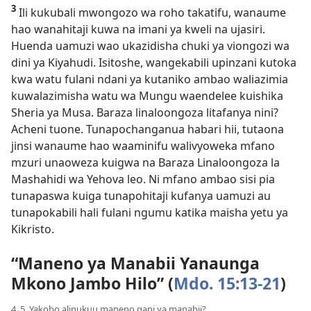
3
Ili kukubali mwongozo wa roho takatifu, wanaume
hao wanahitaji kuwa na imani ya kweli na ujasiri.
Huenda uamuzi wao ukazidisha chuki ya viongozi wa
dini ya Kiyahudi. Isitoshe, wangekabili upinzani kutoka
kwa watu fulani ndani ya kutaniko ambao waliazimia
kuwalazimisha watu wa Mungu waendelee kuishika
Sheria ya Musa. Baraza linaloongoza litafanya nini?
Acheni tuone. Tunapochanganua habari hii, tutaona
jinsi wanaume hao waaminifu walivyoweka mfano
mzuri unaoweza kuigwa na Baraza Linaloongoza la
Mashahidi wa Yehova leo. Ni mfano ambao sisi pia
tunapaswa kuiga tunapohitaji kufanya uamuzi au
tunapokabili hali fulani ngumu katika maisha yetu ya
Kikristo.
“Maneno ya Manabii Yanaunga
Mkono Jambo Hilo” (
Mdo. 15:13-21
)
4, 5. Yakobo alinukuu maneno gani ya manabii?