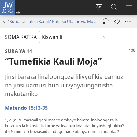
JW.ORG
Ingia
(opens
Badili
Tafuta
ON
new
lugha
Katika
ME
“Kutoa Ushahidi Kamili” Kuhusu Ufalme wa Mungu
window)
ya
JW.ORG
tovuti
SOMA KATIKA
SURA YA 14
“Tumefikia Kauli Moja”
Jinsi baraza linaloongoza lilivyofikia uamuzi
na jinsi uamuzi huo ulivyoyaunganisha
makutaniko
Matendo 15:13-35
1, 2. (a) Ni maswali gani mazito ambayo baraza linaloongoza la
kutaniko la Kikristo la karne ya kwanza linahitaji kuyashughulikia?
(b) Ni nini kilichowasaidia ndugu hao kufanya uamuzi unaofaa?