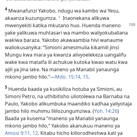
4
Mwanafunzi Yakobo, ndugu wa kambo wa Yesu,
akaanza kuzungumza.
Inaonekana alikuwa
a
mwenyekiti katika mkutano huo. Huenda
maneno
yake yalikuwa muhtasari wa mambo waliyokubaliana
wakiwa baraza. Yakobo akawaambia hivi wanaume
waliokusanyika: “Simioni amesimulia kikamili jinsi
Mungu kwa mara ya kwanza alivyoelekeza uangalifu
wake kwa mataifa ili achukue kutoka kwao watu kwa
ajili ya jina lake. Na maneno ya Manabii yanaunga
mkono jambo hilo.”​—
Mdo. 15:14, 15
.
5
Huenda baada ya kusikiliza hotuba ya Simioni, au
Simoni Petro, na uthibitisho uliotolewa na Barnaba na
Paulo, Yakobo alikumbuka maandiko kadhaa yaliyotaja
jambo hilo muhimu lililozungumziwa. (
Yoh. 14:26
)
Baada ya kusema “maneno ya Manabii yanaunga
mkono jambo hilo,” Yakobo akanukuu maneno ya
Amosi 9:11, 12
. Kitabu hicho kiliorodheshwa kati ya