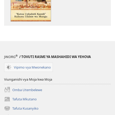
kupakua
kupakua
machapisho
faili
ya
za
elektroni
audio
“Kutoa
“Kutoa
Ushahidi
Ushahidi
Kamili”
Kamili”
Kuhusu
Kuhusu
Ufalme
Ufalme
®
JW.ORG
/ TOVUTI RASMI YA MASHAHIDI WA YEHOVA
wa
wa
Mungu
Mungu
Vipimo vya Mwonekano
Viunganishi vya Moja kwa Moja
Omba Utembelewe
Tafuta Mkutano
(opens
new
Tafuta Kusanyiko
(opens
window)