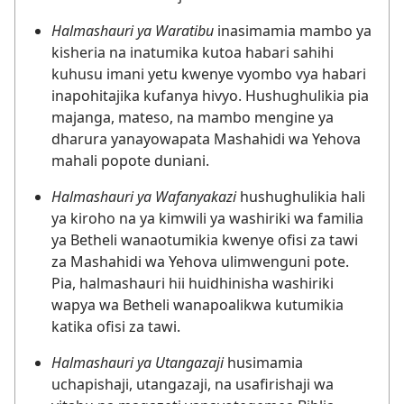
Halmashauri ya Waratibu
inasimamia mambo ya
kisheria na inatumika kutoa habari sahihi
kuhusu imani yetu kwenye vyombo vya habari
inapohitajika kufanya hivyo. Hushughulikia pia
majanga, mateso, na mambo mengine ya
dharura yanayowapata Mashahidi wa Yehova
mahali popote duniani.
Halmashauri ya Wafanyakazi
hushughulikia hali
ya kiroho na ya kimwili ya washiriki wa familia
ya Betheli wanaotumikia kwenye ofisi za tawi
za Mashahidi wa Yehova ulimwenguni pote.
Pia, halmashauri hii huidhinisha washiriki
wapya wa Betheli wanapoalikwa kutumikia
katika ofisi za tawi.
Halmashauri ya Utangazaji
husimamia
uchapishaji, utangazaji, na usafirishaji wa