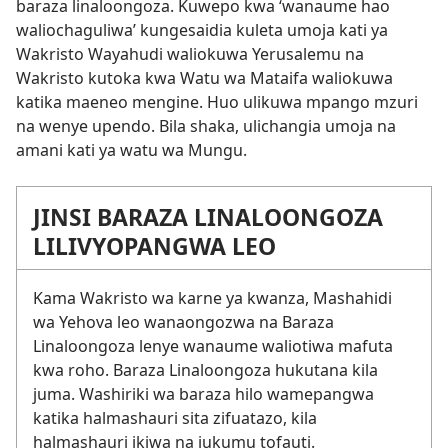
baraza linaloongoza. Kuwepo kwa ‘wanaume hao
waliochaguliwa’ kungesaidia kuleta umoja kati ya
Wakristo Wayahudi waliokuwa Yerusalemu na
Wakristo kutoka kwa Watu wa Mataifa waliokuwa
katika maeneo mengine. Huo ulikuwa mpango mzuri
na wenye upendo. Bila shaka, ulichangia umoja na
amani kati ya watu wa Mungu.
JINSI BARAZA LINALOONGOZA
LILIVYOPANGWA LEO
Kama Wakristo wa karne ya kwanza, Mashahidi
wa Yehova leo wanaongozwa na Baraza
Linaloongoza lenye wanaume waliotiwa mafuta
kwa roho. Baraza Linaloongoza hukutana kila
juma. Washiriki wa baraza hilo wamepangwa
katika halmashauri sita zifuatazo, kila
halmashauri ikiwa na jukumu tofauti.