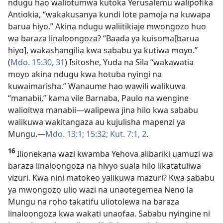
ndugu hao waliotumwa kutoka Yerusalemu walipofika
Antiokia, “wakakusanya kundi lote pamoja na kuwapa
barua hiyo.” Akina ndugu waliitikiaje mwongozo huo
wa baraza linaloongoza? “Baada ya kuisoma[barua
hiyo], wakashangilia kwa sababu ya kutiwa moyo.”
(
Mdo. 15:30, 31
) Isitoshe, Yuda na Sila “wakawatia
moyo akina ndugu kwa hotuba nyingi na
kuwaimarisha.” Wanaume hao wawili walikuwa
“manabii,” kama vile Barnaba, Paulo na wengine
walioitwa manabii—walipewa jina hilo kwa sababu
walikuwa wakitangaza au kujulisha mapenzi ya
Mungu.​—
Mdo. 13:1;
15:32;
Kut. 7:1, 2
.
16
Ilionekana wazi kwamba Yehova alibariki uamuzi wa
baraza linaloongoza na hivyo suala hilo likatatuliwa
vizuri. Kwa nini matokeo yalikuwa mazuri? Kwa sababu
ya mwongozo ulio wazi na unaotegemea Neno la
Mungu na roho takatifu uliotolewa na baraza
linaloongoza kwa wakati unaofaa. Sababu nyingine ni