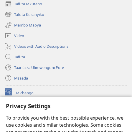
Tafuta Mkutano
(opens
new
Tafuta Kusanyiko
(opens
window)
new
Mambo Mapya
window)
Video
Videos with Audio Descriptions
Tafuta
Taarifa za Ulimwenguni Pote
Msaada
Michango
(opens
new
Privacy Settings
window)
Watchtower MAKTABA KWENYE MTANDAO™
(opens
To provide you with the best possible experience, we
new
®
JW Hub
window)
use cookies and similar technologies. Some cookies
(opens
new