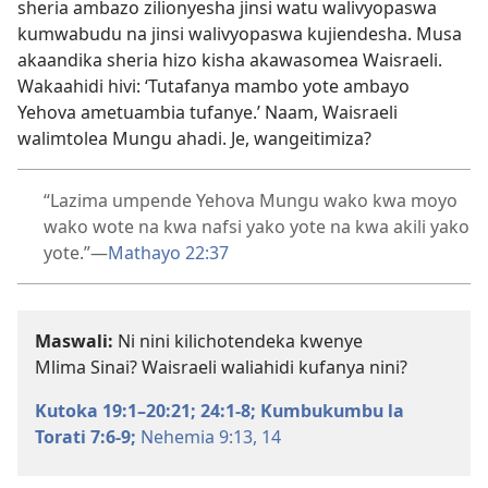
sheria ambazo zilionyesha jinsi watu walivyopaswa
kumwabudu na jinsi walivyopaswa kujiendesha. Musa
akaandika sheria hizo kisha akawasomea Waisraeli.
Wakaahidi hivi: ‘Tutafanya mambo yote ambayo
Yehova ametuambia tufanye.’ Naam, Waisraeli
walimtolea Mungu ahadi. Je, wangeitimiza?
“Lazima umpende Yehova Mungu wako kwa moyo
wako wote na kwa nafsi yako yote na kwa akili yako
yote.”​—
Mathayo 22:37
Maswali:
Ni nini kilichotendeka kwenye
Mlima Sinai? Waisraeli waliahidi kufanya nini?
Kutoka 19:1–20:21;
24:1-8;
Kumbukumbu la
Torati 7:6-9;
Nehemia 9:13, 14