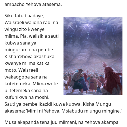
ambacho Yehova atasema.
Siku tatu baadaye,
Waisraeli waliona radi na
wingu zito kwenye
mlima. Pia, walisikia sauti
kubwa sana ya
mingurumo na pembe.
Kisha Yehova akashuka
kwenye mlima katika
moto. Waisraeli
wakaogopa sana na
kutetemeka. Mlima wote
ulitetemeka sana na
kufunikwa na moshi.
Sauti ya pembe ikazidi kuwa kubwa. Kisha Mungu
akasema: ‘Mimi ni Yehova. Msiabudu miungu mingine.’
Musa akapanda tena juu mlimani, na Yehova akampa