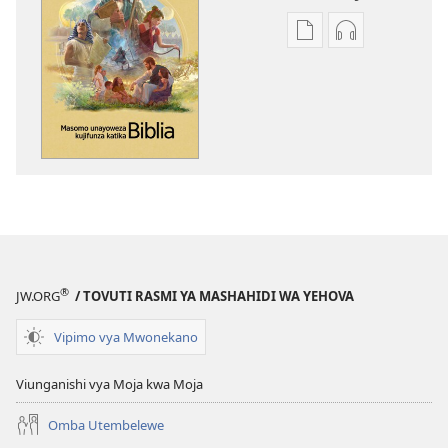
Mbinu
Mbinu
za
za
kupakua
kupakua
machapisho
faili
ya
za
elektroni
audio
Masomo
Masomo
Unayoweza
Unayoweza
Kujifunza
Kujifunza
Katika
Katika
Biblia
Biblia
®
JW.ORG
/ TOVUTI RASMI YA MASHAHIDI WA YEHOVA
Vipimo vya Mwonekano
Viunganishi vya Moja kwa Moja
Omba Utembelewe