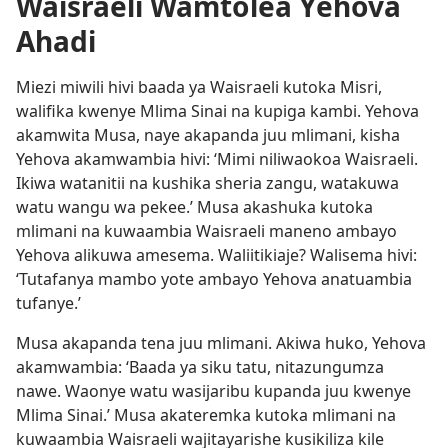
Waisraeli Wamtolea Yehova
Ahadi
Miezi miwili hivi baada ya Waisraeli kutoka Misri,
walifika kwenye Mlima Sinai na kupiga kambi. Yehova
akamwita Musa, naye akapanda juu mlimani, kisha
Yehova akamwambia hivi: ‘Mimi niliwaokoa Waisraeli.
Ikiwa watanitii na kushika sheria zangu, watakuwa
watu wangu wa pekee.’ Musa akashuka kutoka
mlimani na kuwaambia Waisraeli maneno ambayo
Yehova alikuwa amesema. Waliitikiaje? Walisema hivi:
‘Tutafanya mambo yote ambayo Yehova anatuambia
tufanye.’
Musa akapanda tena juu mlimani. Akiwa huko, Yehova
akamwambia: ‘Baada ya siku tatu, nitazungumza
nawe. Waonye watu wasijaribu kupanda juu kwenye
Mlima Sinai.’ Musa akateremka kutoka mlimani na
kuwaambia Waisraeli wajitayarishe kusikiliza kile