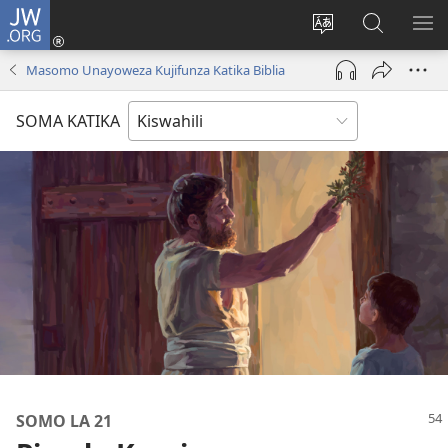
JW.ORG
Ingia
(opens
Badili
Tafuta
ON
new
lugha
Katika
ME
Masomo Unayoweza Kujifunza Katika Biblia
window)
ya
JW.ORG
tovuti
SOMA KATIKA
SOMO LA 21