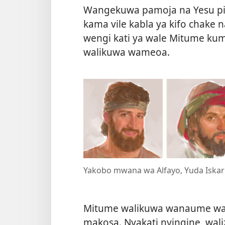
Wangekuwa pamoja na Yesu pi
kama vile kabla ya kifo chake
wengi kati ya wale Mitume kumi
walikuwa wameoa.
Yakobo mwana wa Alfayo, Yuda Iskari
Mitume walikuwa wanaume was
makosa. Nyakati nyingine, wali