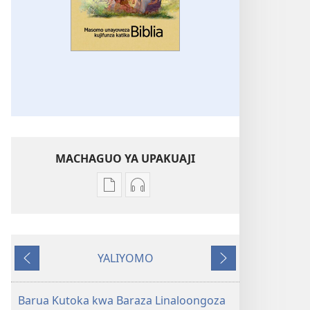
MACHAGUO YA UPAKUAJI
Mbinu
Mbinu
za
za
kupakua
kupakua
machapisho
faili
YALIYOMO
ya
za
Inayotangulia
Inayofuata
elektroni
audio
Masomo
Masomo
Barua Kutoka kwa Baraza Linaloongoza
Unayoweza
Unayoweza