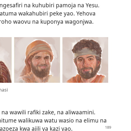
gesafiri na kuhubiri pamoja na Yesu.
watuma wakahubiri peke yao. Yehova
 roho waovu na kuponya wagonjwa.
masi
a wawili rafiki zake, na aliwaamini.
mitume walikuwa watu wasio na elimu na
azoeza kwa ajili ya kazi yao.