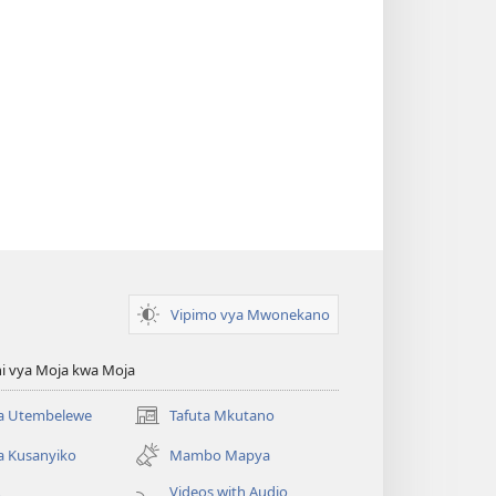
Vipimo vya Mwonekano
i vya Moja kwa Moja
 Utembelewe
Tafuta Mkutano
(opens
new
a Kusanyiko
Mambo Mapya
window)
Videos with Audio
o