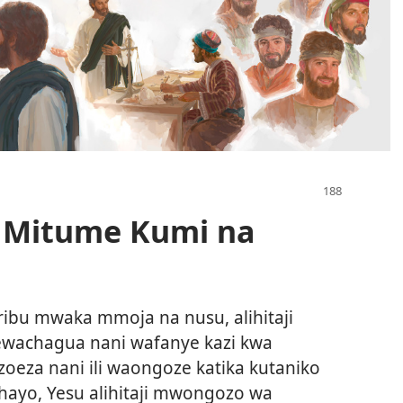
 Mitume Kumi na
ribu mwaka mmoja na nusu, alihitaji
wachagua nani wafanye kazi kwa
eza nani ili waongoze katika kutaniko
i hayo, Yesu alihitaji mwongozo wa