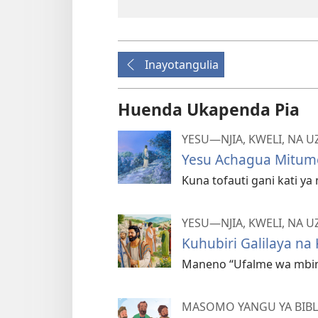
Inayotangulia
Huenda Ukapenda Pia
YESU​—NJIA, KWELI, NA 
Yesu Achagua Mitum
Kuna tofauti gani kati 
YESU​—NJIA, KWELI, NA 
Kuhubiri Galilaya n
Maneno “Ufalme wa mbin
MASOMO YANGU YA BIBL