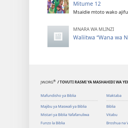
Mitume 12
Msaidie mtoto wako ajif
MNARA WA MLINZI
Waliitwa “Wana wa 
®
JW.ORG
/ TOVUTI RASMI YA MASHAHIDI WA Y
Mafundisho ya Biblia
Maktaba
Majibu ya Maswali ya Biblia
Biblia
Mistari ya Biblia Yafafanuliwa
Vitabu
Funzo la Biblia
Broshua na V