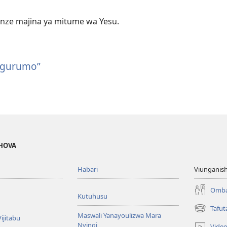
unze majina ya mitume wa Yesu.
Ngurumo”
EHOVA
Habari
Viunganish
Omba
Kutuhusu
Tafut
(opens
Maswali Yanayoulizwa Mara
ijitabu
new
Nyingi
Vide