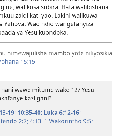
ine, walikosa subira. Hata walibishana
kuu zaidi kati yao. Lakini walikuwa
 Yehova. Wao ndio wangefanyiza
 baada ya Yesu kuondoka.
abu nimewajulisha mambo yote niliyosikia
Yohana 15:15
 nani wawe mitume wake 12? Yesu
afanye kazi gani?
13-19;
10:35-40;
Luka 6:12-16;
endo 2:7;
4:13;
1 Wakorintho 9:5;