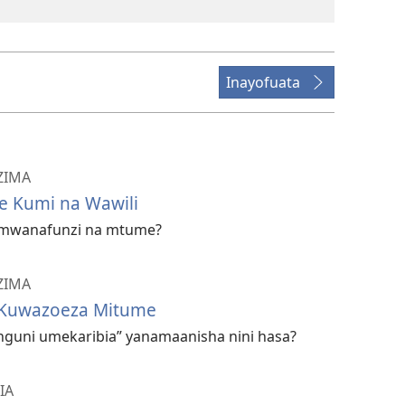
Inayofuata
UZIMA
e Kumi na Wawili
ya mwanafunzi na mtume?
UZIMA
a Kuwazoeza Mitume
guni umekaribia” yanamaanisha nini hasa?
IA