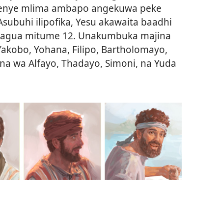
wenye mlima ambapo angekuwa peke
Asubuhi ilipofika, Yesu akawaita baadhi
chagua mitume 12. Unakumbuka majina
Yakobo, Yohana, Filipo, Bartholomayo,
a wa Alfayo, Thadayo, Simoni, na Yuda