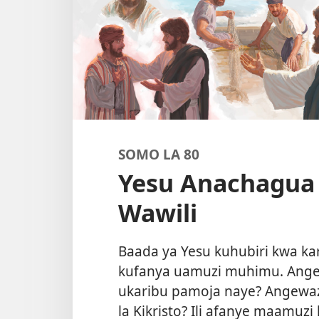
SOMO LA 80
Yesu Anachagua
Wawili
Baada ya Yesu kuhubiri kwa ka
kufanya uamuzi muhimu. Ange
ukaribu pamoja naye? Angewazo
la Kikristo? Ili afanye maamuz