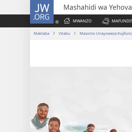
JW.ORG
Mashahidi wa Yehova
MWANZO
MAFUNDIS
Maktaba
Vitabu
Masomo Unayoweza Kujifunza 