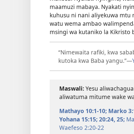
maamuzi mabaya. Nyakati nying
kuhusu ni nani aliyekuwa mtu m
watu wema ambao walimpenda
msingi wa kutaniko la Kikristo
“Nimewaita rafiki, kwa sab
kutoka kwa Baba yangu.”​—
Maswali:
Yesu aliwachagua
aliwatuma mitume wake wak
Mathayo 10:1-10;
Marko 3:
Yohana 15:15;
20:24, 25;
Mat
Waefeso 2:20-22