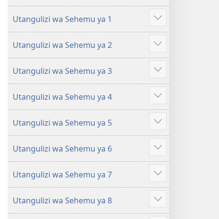
Kujifunza
Kujifunza
Utangulizi wa Sehemu ya 1
Katika
Katika
Onyesha
Biblia
Biblia
zaidi
Utangulizi wa Sehemu ya 2
Onyesha
zaidi
Utangulizi wa Sehemu ya 3
Onyesha
zaidi
Utangulizi wa Sehemu ya 4
Onyesha
zaidi
Utangulizi wa Sehemu ya 5
Onyesha
zaidi
Utangulizi wa Sehemu ya 6
Onyesha
zaidi
Utangulizi wa Sehemu ya 7
Onyesha
zaidi
Utangulizi wa Sehemu ya 8
Onyesha
zaidi