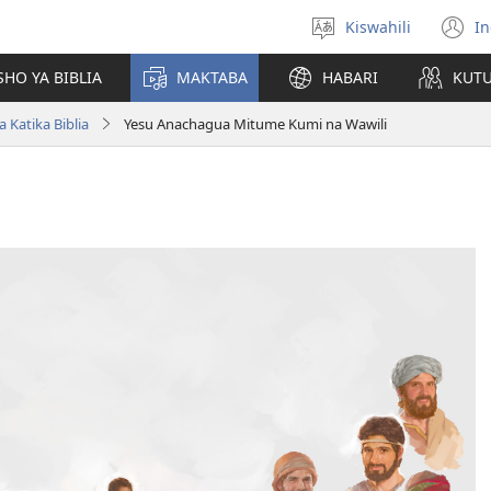
Kiswahili
In
Chagua
(
lugha
n
HO YA BIBLIA
MAKTABA
HABARI
KUT
w
Katika Biblia
Yesu Anachagua Mitume Kumi na Wawili