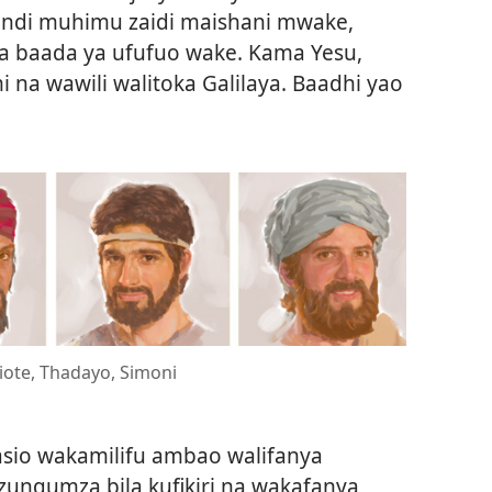
ndi muhimu zaidi maishani mwake,
 na baada ya ufufuo wake. Kama Yesu,
 na wawili walitoka Galilaya. Baadhi yao
ote, Thadayo, Simoni
io wakamilifu ambao walifanya
zungumza bila kufikiri na wakafanya