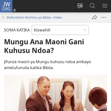
JW.ORG
Ingia
(opens
Badili
Tafuta
ON
new
lugha
Katika
ME
Mafundisho Muhimu ya Biblia—Video
window)
ya
JW.ORG
tovuti
SOMA KATIKA
Mungu Ana Maoni Gani
Kuhusu Ndoa?
Jifunze maoni ya Mungu kuhusu ndoa ambayo
ametufunulia katika Biblia.