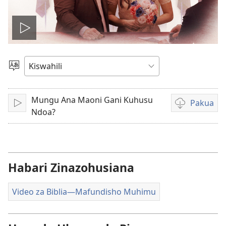
Cheza
video
Chagua
Lugha
Mungu Ana Maoni Gani Kuhusu
Pakua
Cheza
Kupakua
Ndoa?
rekodi
za
video
Habari Zinazohusiana
Video za Biblia​—Mafundisho Muhimu