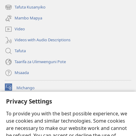
new
Tafuta Kusanyiko
(opens
window)
new
Mambo Mapya
window)
Video
Videos with Audio Descriptions
Tafuta
Taarifa za Ulimwenguni Pote
Msaada
Michango
(opens
new
Privacy Settings
window)
Watchtower MAKTABA KWENYE MTANDAO™
(opens
To provide you with the best possible experience, we
new
®
JW Hub
window)
use cookies and similar technologies. Some cookies
(opens
new
are necessary to make our website work and cannot
®
JW Library
window)
be refused. You can accept or decline the use of