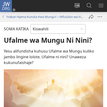
JW.ORG
Ingia
(opens
Badili
Tafuta
ON
new
lugha
Katika
ME
‘Habari Njema Kutoka Kwa Mungu!’—Mfululizo wa Video
window)
ya
JW.ORG
tovuti
SOMA KATIKA
Ufalme wa Mungu Ni Nini?
Yesu alifundisha kuhusu Ufalme wa Mungu kuliko
jambo lingine lolote. Ufalme ni nini? Unaweza
kukunufaishaje?