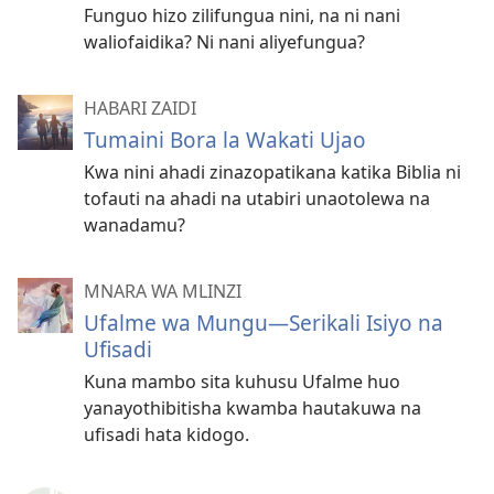
Funguo hizo zilifungua nini, na ni nani
waliofaidika? Ni nani aliyefungua?
HABARI ZAIDI
Tumaini Bora la Wakati Ujao
Kwa nini ahadi zinazopatikana katika Biblia ni
tofauti na ahadi na utabiri unaotolewa na
wanadamu?
MNARA WA MLINZI
Ufalme wa Mungu
—Serikali Isiyo na
Ufisadi
Kuna mambo sita kuhusu Ufalme huo
yanayothibitisha kwamba hautakuwa na
ufisadi hata kidogo.