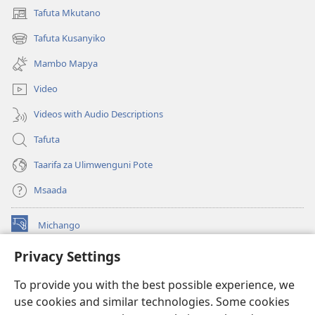
Tafuta Mkutano
(opens
new
Tafuta Kusanyiko
(opens
window)
new
Mambo Mapya
window)
Video
Videos with Audio Descriptions
Tafuta
Taarifa za Ulimwenguni Pote
Msaada
Michango
(opens
new
Privacy Settings
window)
Watchtower MAKTABA KWENYE MTANDAO™
(opens
To provide you with the best possible experience, we
new
®
JW Hub
window)
use cookies and similar technologies. Some cookies
(opens