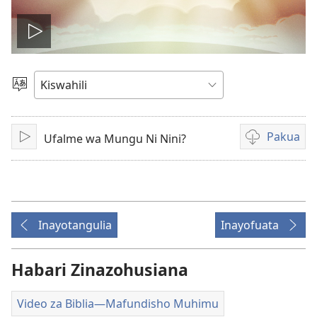
Cheza
video
Chagua
Lugha
Pakua
Ufalme wa Mungu Ni Nini?
Cheza
Kupakua
rekodi
za
video
Inayotangulia
Inayofuata
Habari Zinazohusiana
Video za Biblia​—Mafundisho Muhimu